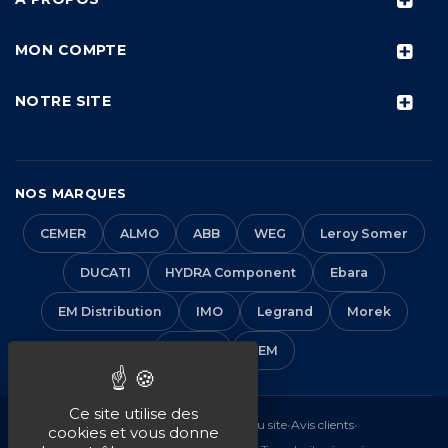
MON COMPTE
NOTRE SITE
NOS MARQUES
CEMER
ALMO
ABB
WEG
Leroy Somer
DUCATI
HYDRA Component
Ebara
EM Distribution
IMO
Legrand
Morek
Solera
VEM
Ce site utilise des
Mentions légales
•
CGV
•
Plan du site
•
Avis clients
•
cookies et vous donne