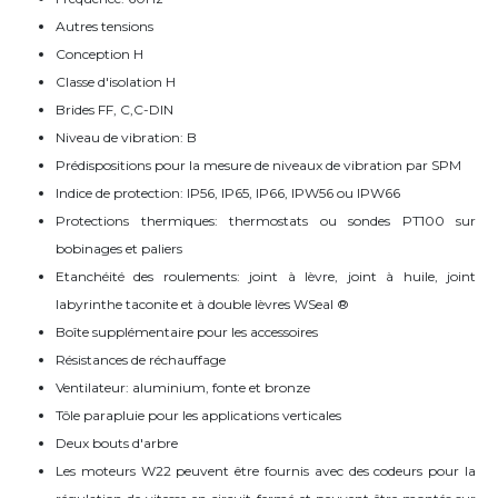
Autres tensions
Conception H
Classe d'isolation H
Brides FF, C,C-DIN
Niveau de vibration: B
Prédispositions pour la mesure de niveaux de vibration par SPM
Indice de protection: IP56, IP65, IP66, IPW56 ou IPW66
Protections thermiques: thermostats ou sondes PT100 sur
bobinages et paliers
Etanchéité des roulements: joint à lèvre, joint à huile, joint
labyrinthe taconite et à double lèvres WSeal ®
Boîte supplémentaire pour les accessoires
Résistances de réchauffage
Ventilateur: aluminium, fonte et bronze
Tôle parapluie pour les applications verticales
Deux bouts d'arbre
Les moteurs W22 peuvent être fournis avec des codeurs pour la