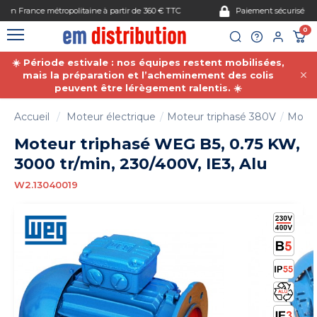
Gestion des cookies
Paiement sécurisé
0
☀️ Période estivale : nos équipes restent mobilisées,
mais la préparation et l’acheminement des colis
peuvent être lérègement ralentis. ☀️
Accueil
Moteur électrique
Moteur triphasé 380V
Moteu
Moteur triphasé WEG B5, 0.75 KW,
3000 tr/min, 230/400V, IE3, Alu
W2.13040019