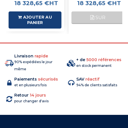
18 328,65 €HT
18 328,65 €HT
AJOUTER AU
SUR
PANIER
COMMANDE
Livraison
rapide
+ de
5000 références
90% expédiées le jour
en stock permanent
même
Paiements
sécurisés
SAV
réactif
et en plusieurs fois
94% de clients satisfaits
Retour
14 jours
pour changer d'avis