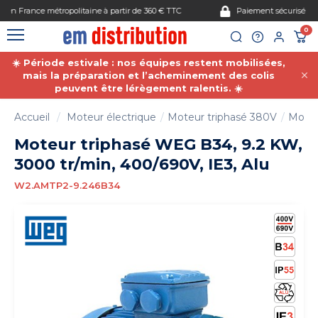
Gestion des cookies
Paiement sécurisé
0
☀️ Période estivale : nos équipes restent mobilisées,
mais la préparation et l’acheminement des colis
peuvent être lérègement ralentis. ☀️
Accueil
Moteur électrique
Moteur triphasé 380V
Moteu
Moteur triphasé WEG B34, 9.2 KW,
3000 tr/min, 400/690V, IE3, Alu
W2.AMTP2-9.246B34