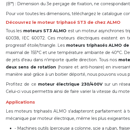
(B'*) : Dimension du 3e perçage de fixation, ne correspondan
Pour voir toutes les dimensions, téléchargez le catalogue co
Découvrez le moteur triphasé ST3 de chez ALMO
Tous les
moteurs ST3 ALMO
est un moteur asynchrones tri
60038, IEC 60072. Ces moteurs électriques existent en 
progressif étoile/triangle. Les
moteurs triphasés ALMO de
maximal de 155°C et une température ambiante de 40°C.
Deg
de jets d'eau dans n'importe quelle direction. Tous nos
moteu
deux sens de rotation
(horaire et anti-horaire) en invers
manière aisé grâce à un boitier déporté, nous pouvons vous 
Profitez de ce
moteur électrique 230/400V
sur un rése
Celui-ci vous permettra ainsi de faire varier la vitesse du mote
Applications
Les moteurs triphasés ALMO s'adapteront parfaitement à tout
mécanique par moteur électrique
, même les plus exigeantes 
- Machines outils (perceuse a colonne, scie a ruban, fraiseu