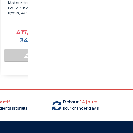
Moteur triphasé WEG
Moteur triphasé WEG
B5, 2.2 KW, 3000
B5, 22 KW, 3000 tr/min,
tr/min, 400/690V, IE3,
400/690V, IE3, Fonte
Fonte
417,25 €TTC
1 877,60 €TTC
347,71 €HT
1 564,67 €HT
AJOUTER AU
SUR
PANIER
COMMANDE
actif
Retour
14 jours
lients satisfaits
pour changer d'avis