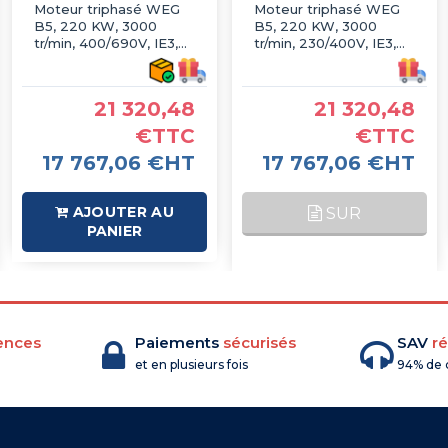
Moteur triphasé WEG
Moteur triphasé WEG
B5, 220 KW, 3000
B5, 220 KW, 3000
tr/min, 400/690V, IE3,
tr/min, 230/400V, IE3,
Fonte
Fonte
21 320,48
21 320,48
€TTC
€TTC
17 767,06 €HT
17 767,06 €HT
AJOUTER AU
SUR
PANIER
COMMANDE
ences
Paiements
sécurisés
SAV
ré
et en plusieurs fois
94% de c