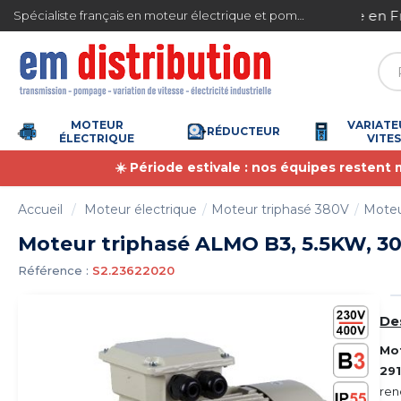
Gestion des cookies
ite en France métropolitaine à partir de 360 € TTC
Spécialiste français en moteur électrique et pompe à eau
MOTEUR
VARIATE
RÉDUCTEUR
ÉLECTRIQUE
VITE
☀️ Période estivale : nos équipes restent
Accueil
Moteur électrique
Moteur triphasé 380V
Moteu
Moteur triphasé ALMO B3, 5.5KW, 30
Référence :
S2.23622020
De
Mo
291
ren