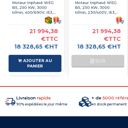
Moteur triphasé WEG
Moteur triphasé WEG
B5, 250 KW, 3000
B5, 250 KW, 3000
tr/min, 400/690V, IE3,
tr/min, 230/400V, IE3,
Fonte
Fonte
21 994,38
21 994,38
€TTC
€TTC
18 328,65 €HT
18 328,65 €HT
AJOUTER AU
SUR
PANIER
COMMANDE
Livraison
rapide
+ de
5000 référ
90% expédiées le jour même
en stock permanent