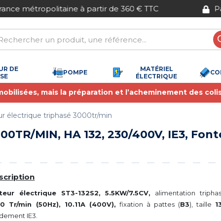
Paiement sécurisé
UR DE
MATÉRIEL
POMPE
CO
SSE
ÉLECTRIQUE
 mobilisées, mais la préparation et l’acheminement des coli
r électrique triphasé 3000tr/min
00TR/MIN, HA 132, 230/400V, IE3, Font
scription
teur électrique ST3-132S2, 5.5KW/7.5CV,
alimentation triph
0 Tr/min (50Hz), 10.11A (400V),
fixation à pattes (
B3
), taille
1
dement IE3.