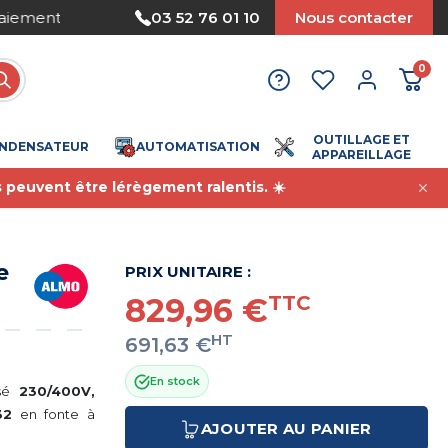
Nous acceptons le paiement par mandat
03 52 76 01 10
Nous contacter
0
OUTILLAGE ET
NDENSATEUR
AUTOMATISATION
APPAREILLAGE
s peuvent être lérègement ralentis. ☀️
e
PRIX UNITAIRE :
829,96 €
TTC
HT
691,63 €
En stock
asé
230/400V,
32
en fonte à
AJOUTER AU PANIER