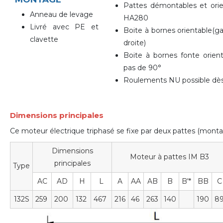
Pattes démontables et ori
Anneau de levage
HA280
Livré avec PE et
Boite à bornes orientable(g
clavette
droite)
Boite à bornes fonte orient
pas de 90°
Roulements NU possible dè
Dimensions principales
Ce moteur électrique triphasé se fixe par deux pattes (mon
Dimensions
Moteur à pattes IM B3
principales
Type
AC
AD
H
L
A
AA
AB
B
B'*
BB
C
132S
259
200
132
467
216
46
263
140
190
8