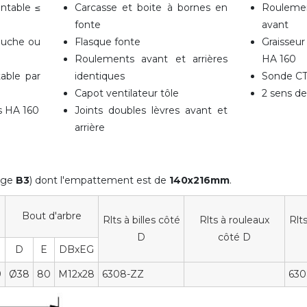
entable
≤
Carcasse et boite à bornes en
Rouleme
fonte
avant
auche ou
Flasque fonte
Graisseur
Roulements avant et arrières
HA 160
able par
identiques
Sonde CT
Capot ventilateur tôle
2 sens de
s HA 160
Joints doubles lèvres avant et
arrière
tage
B3
) dont l'empattement est de
140x216mm
.
Bout d'arbre
Rlts à billes côté
Rlts à rouleaux
Rlts
D
côté D
D
E
DBxEG
9
Ø38
80
M12x28
6308-ZZ
630