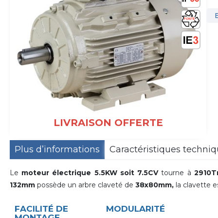
LIVRAISON OFFERTE
Plus d’informations
Caractéristiques techni
Le
moteur électrique 5.5KW soit 7.5CV
tourne à
2910T
132mm
possède un arbre claveté de
38x80mm,
la clavette 
FACILITÉ DE
MODULARITÉ
MONTAGE