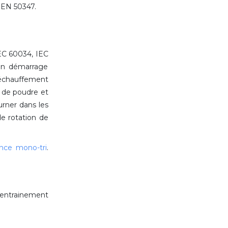
n EN 50347.
EC 60034, IEC
un démarrage
échauffement
 de poudre et
urner dans les
de rotation de
ence mono-tri
.
 entrainement