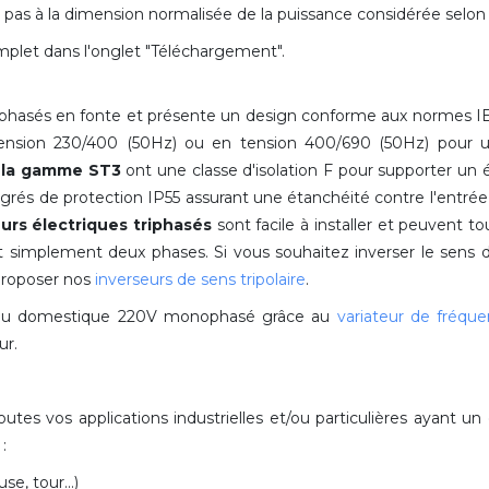
t pas à la dimension normalisée de la puissance considérée selo
mplet dans l'onglet "Téléchargement".
phasés en fonte et présente un design conforme aux normes I
tension 230/400 (50Hz) ou en tension 400/690 (50Hz) pour 
 la gamme ST3
ont une classe d'isolation F
pour supporter un 
rés de protection IP55 assurant une étanchéité contre l'entrée
rs électriques triphasés
sont facile à installer et peuvent to
ant simplement deux phases. Si vous souhaitez inverser le sens 
proposer nos
inverseurs de sens tripolaire
.
au domestique 220V monophasé grâce au
variateur de fréqu
ur.
es vos applications industrielles et/ou particulières
ayant un
:
se, tour...)