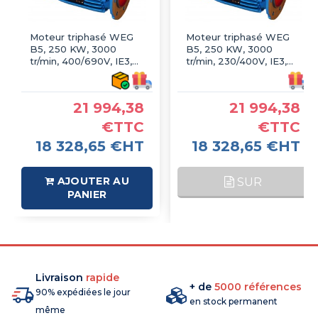
Moteur triphasé WEG
Moteur triphasé WEG
B5, 250 KW, 3000
B5, 250 KW, 3000
tr/min, 400/690V, IE3,
tr/min, 230/400V, IE3,
Fonte
Fonte
21 994,38
21 994,38
€TTC
€TTC
18 328,65 €HT
18 328,65 €HT
AJOUTER AU
SUR
PANIER
COMMANDE
Livraison
rapide
+ de
5000 références
90% expédiées le jour
en stock permanent
même