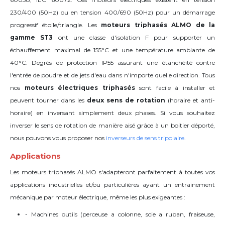
230/400 (50Hz) ou en tension 400/690 (50Hz) pour un démarrage
progressif étoile/triangle. Les
moteurs triphasés ALMO de la
gamme ST3
ont une classe d'isolation F
pour supporter un
échauffement maximal de 155°C et une température ambiante de
40°C.
Degrés de protection IP55 assurant une étanchéité contre
l'entrée de poudre et de jets d'eau dans n'importe quelle direction. Tous
nos
moteurs électriques triphasés
sont facile à installer et
peuvent tourner dans les
deux sens de rotation
(horaire et anti-
horaire) en inversant simplement deux phases. Si vous souhaitez
inverser le sens de rotation de manière aisé grâce à un boitier déporté,
nous pouvons vous proposer nos
inverseurs de sens tripolaire
.
Applications
Les moteurs triphasés ALMO s'adapteront parfaitement à toutes vos
applications industrielles et/ou particulières
ayant un entrainement
mécanique par moteur électrique
, même les plus exigeantes :
- Machines outils (perceuse a colonne, scie a ruban, fraiseuse,