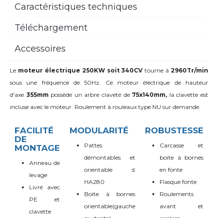
Caractéristiques techniques
Téléchargement
Accessoires
Le
moteur électrique 250KW soit 340CV
tourne à
2960Tr/min
sous une fréquence de 50Hz. Ce moteur électrique de hauteur
d'axe
355mm
possède un arbre claveté de
75x140mm,
la clavette est
incluse avec le moteur. Roulement à rouleaux type NU sur demande.
FACILITÉ
MODULARITÉ
ROBUSTESSE
DE
Pattes
Carcasse et
MONTAGE
démontables et
boite à bornes
Anneau de
orientable
≤
en fonte
levage
HA280
Flasque fonte
Livré avec
Boite à bornes
Roulements
PE et
orientable(gauche
avant et
clavette