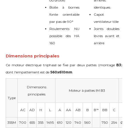
ou droite)
arrières
Boite à bornes
identiques
fonte orientable
Capot
par pas de 90°
ventilateur tôle
Roulements NU
Joints doubles
possible dès HA
lèvres avant et
160
arrière
Dimensions principales
Ce moteur électrique triphasé se fixe par deux pattes (montage
B3
)
dont l'empattement est de
560x610mm
.
Dimensions
Moteur à pattes IM B3
principales
Type
AC
AD
H
L
A
AA
AB
B
B'*
BB
C
D
355M
700
655
355
1495
610
120
740
560
750
254
Ø75