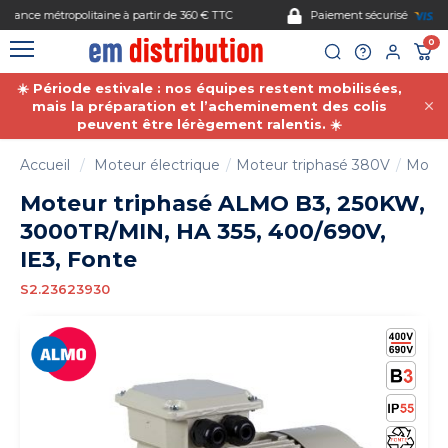
Gestion des cookies
Paiement sécurisé
0
☀️ Période estivale : nos équipes restent mobilisées,
mais la préparation et l’acheminement des colis
peuvent être lérègement ralentis. ☀️
Accueil
Moteur électrique
Moteur triphasé 380V
Moteu
Moteur triphasé ALMO B3, 250KW,
3000TR/MIN, HA 355, 400/690V,
IE3, Fonte
S2.23623930