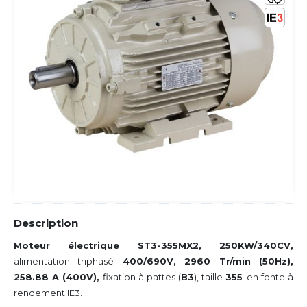
Description
Moteur électrique ST3-355MX2, 250KW/340CV,
alimentation triphasé
400/690V, 2960 Tr/min (50Hz),
258.88
A (400V),
fixation à pattes (
B3
), taille
355
en fonte à
rendement IE3.