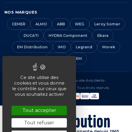
NOS MARQUES
CEMER
ALMO
ABB
WEG
Leroy Somer
DUCATI
HYDRA Component
Ebara
EM Distribution
IMO
Legrand
Morek
Solera
VEM
Ce site utilise des
Mentions légales
•
CGV
•
Plan du site
•
Avis clients
•
cookies et vous donne
© 2016-2026 EM Distribution - Tous droits réservés
le contrôle sur ceux que
vous souhaitez activer
Tout accepter
Tout refuser
Spécialiste de la machine tournante depuis 1965