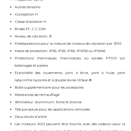
Autres tensions
Conception H
Classe d'isolation H
Brides FF, C,C-DIN
Niveau de vibration: B
Prédispositions pour la mesure de niveaux de vibration par SPM
Indice de protection: IP56, IP65, IP66, IPW56 ou IPW66
Protections thermiques: thermostats ou sondes PT100 sur
bobinages et paliers
Etanchéité des roulements: joint à lèvre, joint à huile, joint
labyrinthe taconite et à double lèvres WSeal ®
Boîte supplémentaire pour les accessoires
Résistances de réchauffage
Ventilateur: aluminium, fonte et bronze
Tôle parapluie pour les applications verticales
Deux bouts d'arbre
Les moteurs W22 peuvent être fournis avec des codeurs pour la