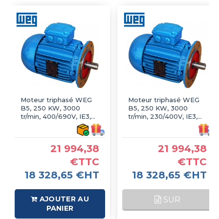
Moteur triphasé WEG
Moteur triphasé WEG
B5, 250 KW, 3000
B5, 250 KW, 3000
tr/min, 400/690V, IE3,
tr/min, 230/400V, IE3,
Fonte
Fonte
21 994,38
21 994,38
€TTC
€TTC
18 328,65 €HT
18 328,65 €HT
AJOUTER AU
SUR
PANIER