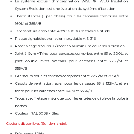
Le système exclusif d'imprégnation WISE ® (WEG Insulation
System Evolution) est une évolution du système d'isolation
Thermistances (1 par phase) pour les carcasses comprises entre
160M et 355A/B
Température ambiante: 40°C à 1000 mètres d'altitude
Plaque signalétique en acier inoxydable AISI 316
Rotor à cage d'écureuil / rotor en aluminium coulé sous pression
Joint à lèvre V'Ring pour carcasses comprises entre 63 et 200L, et
joint double lèvres WSeal® pour carcasses entre 225S/M et
355A/B
Graisseurs pour les carasses comprises entre 225S/M et 355A/B
Capots de ventilation: acier pour les carcasses 63 à 132M/L et en
fonte pour les carcasses entre 160M et 355A/B
Trous avec filetage métrique pour les entrées de câble de la boîte à
bornes
Couleur: RAL 5009 - Bleu
Options disponibles (Sur demande)
:
Fréquence: 60Hz