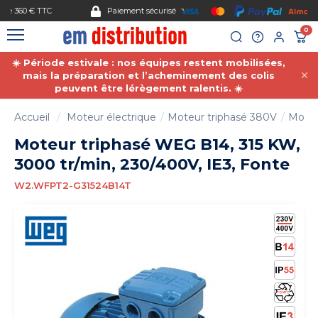
Gestion des cookies
Paiement sécurisé
0
☀️ Période estivale : nos équipes restent mobilisées,
mais la préparation et l’acheminement des colis
peuvent être lérègement ralentis. ☀️
Accueil
Moteur électrique
Moteur triphasé 380V
Moteu
Moteur triphasé WEG B14, 315 KW,
3000 tr/min, 230/400V, IE3, Fonte
W2.WFPT2-G31524B14T