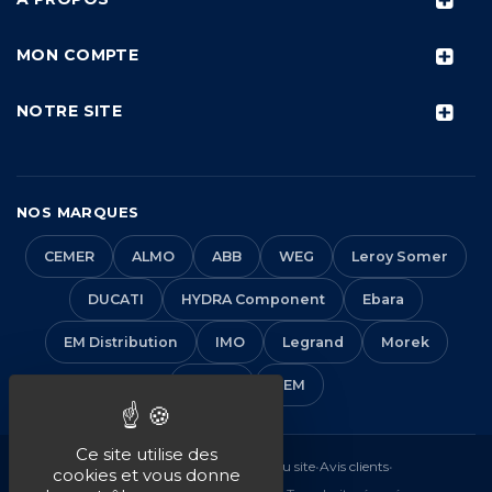
MON COMPTE
NOTRE SITE
NOS MARQUES
CEMER
ALMO
ABB
WEG
Leroy Somer
DUCATI
HYDRA Component
Ebara
EM Distribution
IMO
Legrand
Morek
Solera
VEM
Ce site utilise des
Mentions légales
•
CGV
•
Plan du site
•
Avis clients
•
cookies et vous donne