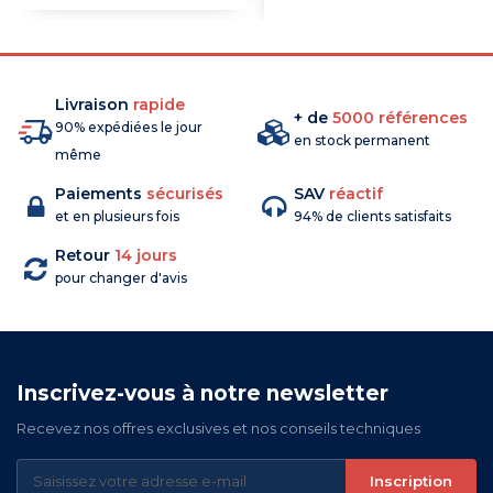
COMMANDE
Livraison
rapide
+ de
5000 références
90% expédiées le jour
en stock permanent
même
Paiements
sécurisés
SAV
réactif
et en plusieurs fois
94% de clients satisfaits
Retour
14 jours
pour changer d'avis
Inscrivez-vous à notre newsletter
Recevez nos offres exclusives et nos conseils techniques
Inscription