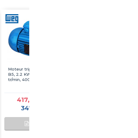
Moteur triphasé WEG
Moteur triphasé WEG
B5, 2.2 KW, 3000
B5, 22 KW, 3000 tr/min,
tr/min, 400/690V, IE3,
400/690V, IE3, Fonte
Fonte
417,25 €TTC
1 877,60 €TTC
347,71 €HT
1 564,67 €HT
AJOUTER AU
SUR
PANIER
COMMANDE