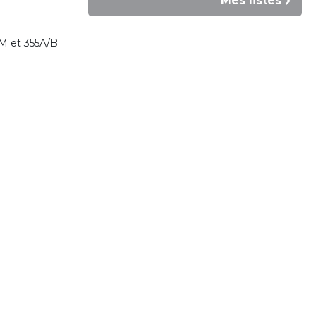
Mes listes
S/M et 355A/B