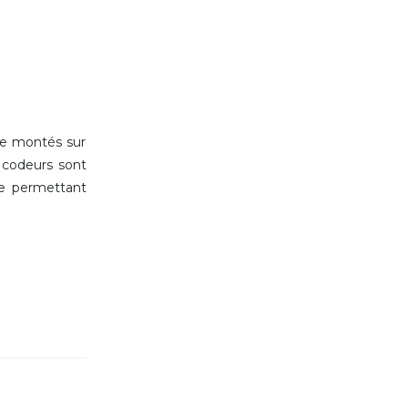
re montés sur
s codeurs sont
ie permettant