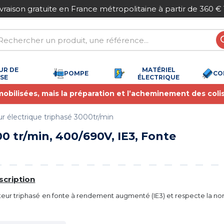
ivraison gratuite en France métropolitaine à partir de 360 €
UR DE
MATÉRIEL
POMPE
CO
SSE
ÉLECTRIQUE
 mobilisées, mais la préparation et l’acheminement des coli
r électrique triphasé 3000tr/min
 tr/min, 400/690V, IE3, Fonte
scription
eur triphasé en fonte à rendement augmenté (IE3) et respecte la n