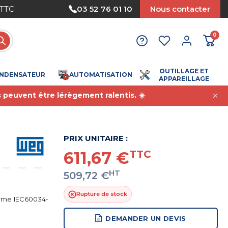
 TTC
Paiement sécurisé
03 52 76 01 10
Nous contacter
0
OUTILLAGE ET
NDENSATEUR
AUTOMATISATION
APPAREILLAGE
s peuvent être lérègement ralentis. ☀️
PRIX UNITAIRE :
611,67 €
TTC
HT
509,72 €
Rupture de stock
orme IEC60034-
DEMANDER UN DEVIS