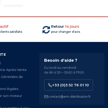
actif
Retour
14 jours
lients satisfaits
pour changer d'avis
ITE
Besoin d'aide ?
Q
Du lundi au vendredi
vice Après-Vente
de 8h à 12h – 13h30 à 17h30
s Générales de
+33 (0)3 52 76 01 10
ons légales
ir son moteur
contact@em-distribution.fr
ir sa pompe à eau