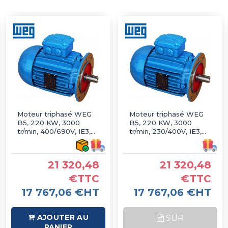
Moteur triphasé WEG
Moteur triphasé WEG
B5, 220 KW, 3000
B5, 220 KW, 3000
tr/min, 400/690V, IE3,
tr/min, 230/400V, IE3,
Fonte
Fonte
21 320,48
21 320,48
€TTC
€TTC
17 767,06 €HT
17 767,06 €HT
AJOUTER AU
SUR
PANIER