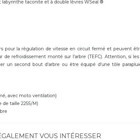
int labyrinthe taconite et à double lèvres WSeal ®
 pour la régulation de vitesse en circuit fermé et peuvent êt
r de refroidissement monté sur l’arbre (TEFC). Attention, si le
r un second bout d’arbre ou être équipé d’une tôle paraplu
é, avec moto ventilation)
 de taille 225S/M)
rbre
 ÉGALEMENT VOUS INTÉRESSER