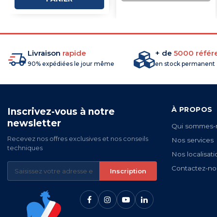
COMMANDE
Livraison
rapide
+ de
5000 référ
90% expédiées le jour même
en stock permanent
À PROPOS
Inscrivez-vous à notre
newsletter
Qui sommes-
Recevez nos offres exclusives et nos conseils
Nos services
techniques
Nos localisati
Contactez-no
Inscription