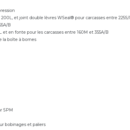
 pression
et 200L, et joint double lèvres WSeal® pour carcasses entre 225
 355A/B
M/L et en fonte pour les carcasses entre 160M et 355A/B
e la boîte à bornes
par SPM
r bobinages et paliers