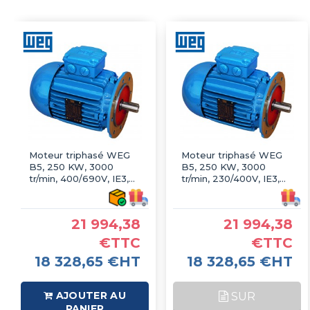
Moteur triphasé WEG
Moteur triphasé WEG
B5, 250 KW, 3000
B5, 250 KW, 3000
tr/min, 400/690V, IE3,
tr/min, 230/400V, IE3,
Fonte
Fonte
21 994,38
21 994,38
€TTC
€TTC
18 328,65 €HT
18 328,65 €HT
AJOUTER AU
SUR
PANIER