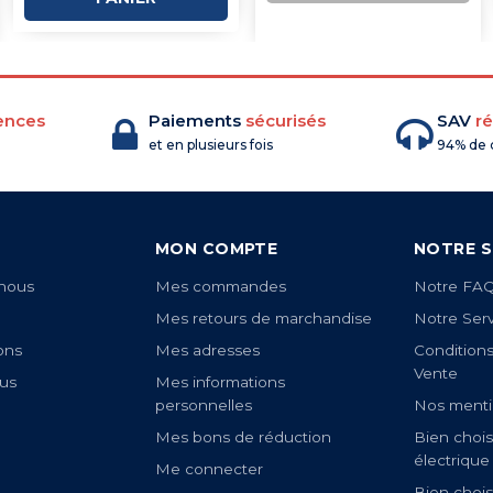
COMMANDE
ences
Paiements
sécurisés
SAV
ré
et en plusieurs fois
94% de c
MON COMPTE
NOTRE S
nous
Mes commandes
Notre FA
Mes retours de marchandise
Notre Ser
ons
Mes adresses
Condition
Vente
us
Mes informations
personnelles
Nos menti
Mes bons de réduction
Bien chois
électrique
Me connecter
Bien chois