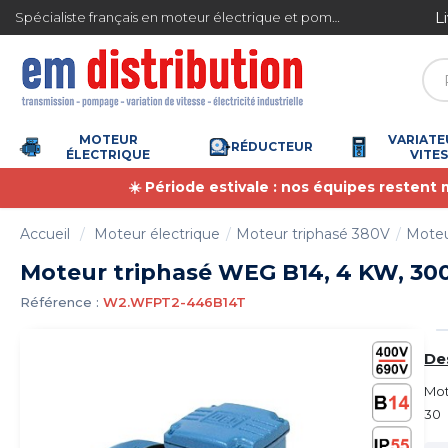
Gestion des cookies
L
Spécialiste français en moteur électrique et pompe à eau
4.7
/
5
(6359 avis)
MOTEUR
VARIATE
RÉDUCTEUR
ÉLECTRIQUE
VITE
☀️ Période estivale : nos équipes restent
Accueil
Moteur électrique
Moteur triphasé 380V
Moteu
Moteur triphasé WEG B14, 4 KW, 3000
Référence :
W2.WFPT2-446B14T
De
Mot
30