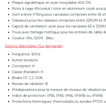
Plaque signalétique en acier inoxydable AISI 316
Rotor à cage d'écureuil / rotor en aluminium coulé sous
Joint à lèvre V'Ring pour carcasses comprises entre 63 
Graisseurs pour les carasses comprises entre 225S/M et
Capots de ventilation: acier pour les carcasses 63 à 132
Trous avec filetage métrique pour les entrées de câble d
Couleur: RAL 5009 - Bleu
Options disponibles (Sur demande)
:
Fréquence: 60Hz
Autres tensions
Conception H
Classe d'isolation H
Brides FF, C,C-DIN
Niveau de vibration: B
Prédispositions pour la mesure de niveaux de vibration 
Indice de protection: IP56, IP65, IP66, IPW56 ou IPW66
Protections thermiques: thermostats ou sondes PT100 su