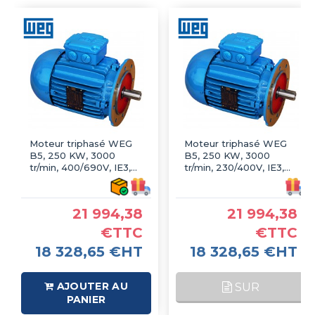
Moteur triphasé WEG
Moteur triphasé WEG
B5, 250 KW, 3000
B5, 250 KW, 3000
tr/min, 400/690V, IE3,
tr/min, 230/400V, IE3,
Fonte
Fonte
21 994,38
21 994,38
€TTC
€TTC
18 328,65 €HT
18 328,65 €HT
AJOUTER AU
SUR
PANIER