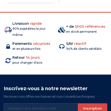
COMMANDE
Livraison
rapide
+ de
5000 références
90% expédiées le jour
en stock permanent
même
Paiements
sécurisés
SAV
réactif
et en plusieurs fois
94% de clients satisfaits
Retour
14 jours
pour changer d'avis
Inscrivez-vous à notre newsletter
Recevez nos offres exclusives et nos conseils techniques
Inscription