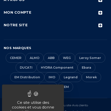
MON COMPTE
NOTRE SITE
NOS MARQUES
CEMER
ALMO
ABB
WEG
Leroy Somer
DUCATI
HYDRA Component
Ebara
EM Distribution
IMO
Legrand
Morek
Solera
VEM
Ce site utilise des
Mentions légales
•
CGV
•
Plan du site
•
Avis clients
•
cookies et vous donne