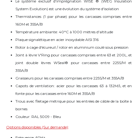
Le système exclusif d'imprégnation WISE ® (WEG Insulation
System Evolution) est une évolution du système d'isolation
Thermistances (1 par phase) pour les carcasses comprises entre
160M et 355A/B
Température ambiante: 40°C à 1000 mètres d'altitude
Plaque signalétique en acier inoxydable AISI 316
Rotor à cage d'écureuil / rotor en aluminium coulé sous pression
Joint à lèvre V'Ring pour carcasses comprises entre 63 et 200L, et
joint double lèvres WSeal® pour carcasses entre 225S/M et
355A/B
Graisseurs pour les carasses comprises entre 225S/M et 355A/B
Capots de ventilation: acier pour les carcasses 63 à 132M/L et en
fonte pour les carcasses entre 160M et 355A/B
Trous avec filetage métrique pour les entrées de câble de la boîte à
bornes
Couleur: RAL 5009 - Bleu
Options disponibles (Sur demande)
:
Fréquence: 60Hz