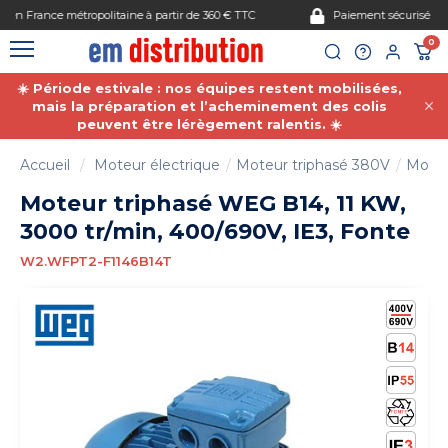
Gestion des cookies
Paiement sécurisé
0
☀️ Période estivale : nos équipes restent mobilisées,
mais la préparation et l’acheminement des colis
peuvent être lérègement ralentis. ☀️
Accueil
Moteur électrique
Moteur triphasé 380V
Moteu
Moteur triphasé WEG B14, 11 KW,
3000 tr/min, 400/690V, IE3, Fonte
W2.WFPT2-F1146B14T