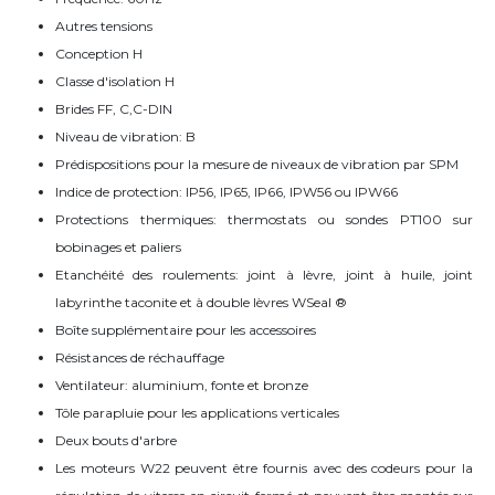
Autres tensions
Conception H
Classe d'isolation H
Brides FF, C,C-DIN
Niveau de vibration: B
Prédispositions pour la mesure de niveaux de vibration par SPM
Indice de protection: IP56, IP65, IP66, IPW56 ou IPW66
Protections thermiques: thermostats ou sondes PT100 sur
bobinages et paliers
Etanchéité des roulements: joint à lèvre, joint à huile, joint
labyrinthe taconite et à double lèvres WSeal ®
Boîte supplémentaire pour les accessoires
Résistances de réchauffage
Ventilateur: aluminium, fonte et bronze
Tôle parapluie pour les applications verticales
Deux bouts d'arbre
Les moteurs W22 peuvent être fournis avec des codeurs pour la