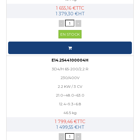
1 655,16 €TTC
1 379,30 €HT
-
+
EN STOCK
E14.2544100004H
3D4/H 65-200/2,2 R
230/400V
2.2 KW / 3 CV
21.0÷48.0÷63.0
12.4÷9.3÷6.8
46.5 kg
1 799,46 €TTC
1 499,55 €HT
-
+