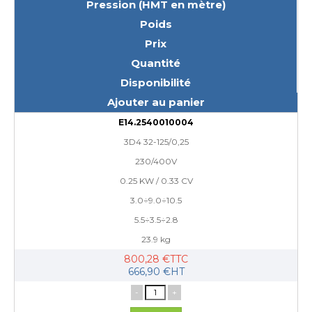
Pression (HMT en mètre)
Poids
Prix
Quantité
Disponibilité
Ajouter au panier
E14.2540010004
3D4 32-125/0,25
230/400V
0.25 KW / 0.33 CV
3.0÷9.0÷10.5
5.5÷3.5÷2.8
23.9 kg
800,28 €TTC
666,90 €HT
-
+