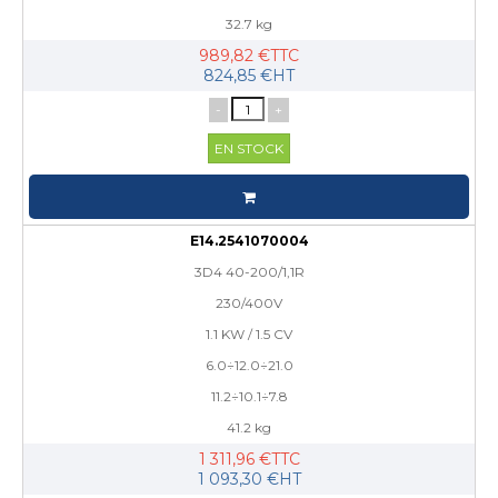
32.7 kg
989,82 €TTC
824,85 €HT
-
+
EN STOCK
E14.2541070004
3D4 40-200/1,1R
230/400V
1.1 KW / 1.5 CV
6.0÷12.0÷21.0
11.2÷10.1÷7.8
41.2 kg
1 311,96 €TTC
1 093,30 €HT