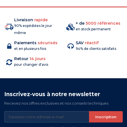
Livraison
rapide
+ de
5000 références
90% expédiées le jour
en stock permanent
même
Paiements
sécurisés
SAV
réactif
et en plusieurs fois
94% de clients satisfaits
Retour
14 jours
pour changer d'avis
Inscrivez-vous à notre newsletter
Recevez nos offres exclusives et nos conseils techniques
Inscription