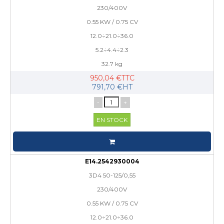
230/400V
0.55 KW / 0.75 CV
12.0÷21.0÷36.0
5.2÷4.4÷2.3
32.7 kg
950,04 €TTC
791,70 €HT
-
+
EN STOCK
E14.2542930004
3D4 50-125/0,55
230/400V
0.55 KW / 0.75 CV
12.0÷21.0÷36.0