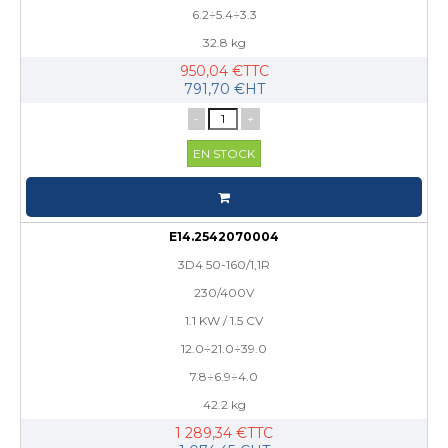
6.2÷5.4÷3.3
32.8 kg
950,04 €TTC
791,70 €HT
-
+
EN STOCK
E14.2542070004
3D4 50-160/1,1R
230/400V
1.1 KW / 1.5 CV
12.0÷21.0÷39.0
7.8÷6.9÷4.0
42.2 kg
1 289,34 €TTC