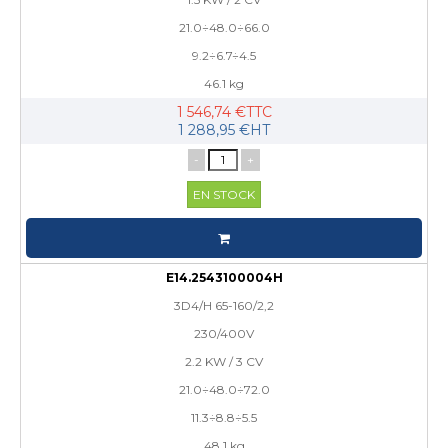
21.0÷48.0÷66.0
9.2÷6.7÷4.5
46.1 kg
1 546,74 €TTC
1 288,95 €HT
-
+
EN STOCK
E14.2543100004H
3D4/H 65-160/2,2
230/400V
2.2 KW / 3 CV
21.0÷48.0÷72.0
11.3÷8.8÷5.5
48.1 kg