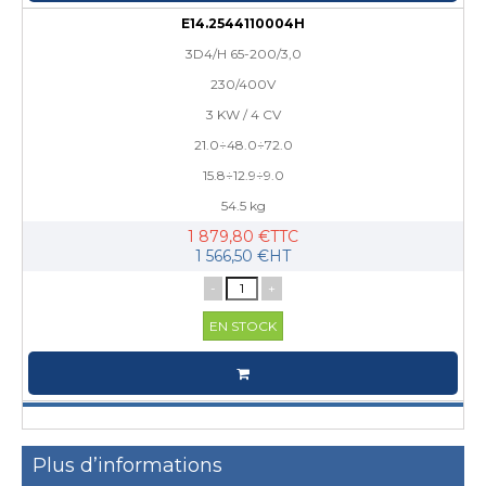
E14.2544110004H
3D4/H 65-200/3,0
230/400V
3 KW / 4 CV
21.0÷48.0÷72.0
15.8÷12.9÷9.0
54.5 kg
1 879,80 €TTC
1 566,50 €HT
-
+
EN STOCK
Plus d’informations