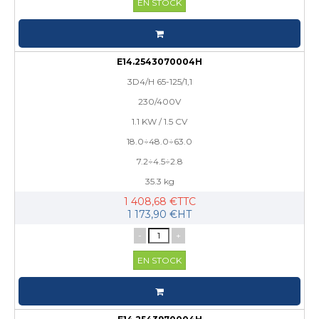
EN STOCK
E14.2543070004H
3D4/H 65-125/1,1
230/400V
1.1 KW / 1.5 CV
18.0÷48.0÷63.0
7.2÷4.5÷2.8
35.3 kg
1 408,68 €TTC
1 173,90 €HT
-
+
EN STOCK