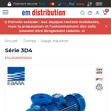
Gestion des cookies
Paiement sécurisé
0
☀️ Période estivale : nos équipes restent mobilisées,
mais la préparation et l’acheminement des colis
peuvent être lérègement ralentis. ☀️
Accueil
Pompe
Usage industriel
Série 3D4
E14.2540010004