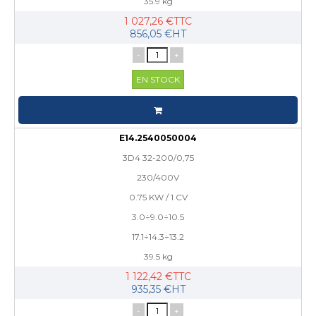
35.9 kg
1 027,26 €TTC
856,05 €HT
-
+
EN STOCK
E14.2540050004
3D4 32-200/0,75
230/400V
0.75 KW / 1 CV
3.0÷9.0÷10.5
17.1÷14.3÷13.2
39.5 kg
1 122,42 €TTC
935,35 €HT
-
+