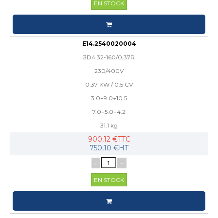
EN STOCK
E14.2540020004
3D4 32-160/0,37R
230/400V
0.37 KW / 0.5 CV
3.0÷9.0÷10.5
7.0÷5.0÷4.2
31.1 kg
900,12 €TTC
750,10 €HT
-
+
EN STOCK