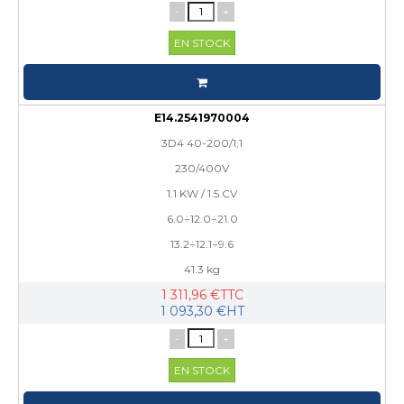
-
+
EN STOCK
E14.2541970004
3D4 40-200/1,1
230/400V
1.1 KW / 1.5 CV
6.0÷12.0÷21.0
13.2÷12.1÷9.6
41.3 kg
1 311,96 €TTC
1 093,30 €HT
-
+
EN STOCK