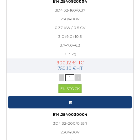
E14.2540920004
3D4 32-160/0,37
230/400V
0.37 KW / 0.5 CV
3.0÷9.0÷10.5
8.7÷7.0÷6.3
31.3 kg
900,12 €TTC
750,10 €HT
-
+
EN STOCK
E14.2540030004
3D4 32-200/0,55R
230/400V