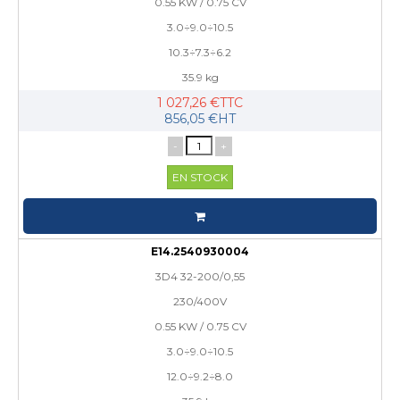
0.55 KW / 0.75 CV
3.0÷9.0÷10.5
10.3÷7.3÷6.2
35.9 kg
1 027,26 €TTC
856,05 €HT
-
+
EN STOCK
E14.2540930004
3D4 32-200/0,55
230/400V
0.55 KW / 0.75 CV
3.0÷9.0÷10.5
12.0÷9.2÷8.0