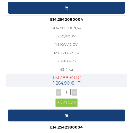
E14.2542080004
3D4 50-200/1,5R
230/400V
1.5 KW / 2 CV
12.0÷21.0÷39.0
12.1÷11.0÷7.2
43.4 kg
1 517,88 €TTC
1 264,90 €HT
-
+
EN STOCK
E14.2542980004