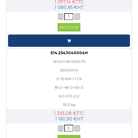
1 297,14 €TTC
1 080,95 €HT
-
+
EN STOCK
E14.2543040004H
3D4/H 65-125/0,75
230/400V
0.75 KW / 1 CV
18.0÷48.0÷60.0
6.0÷3.5÷2.2
35.3 kg
1 393,08 €TTC
1 160,90 €HT
-
+