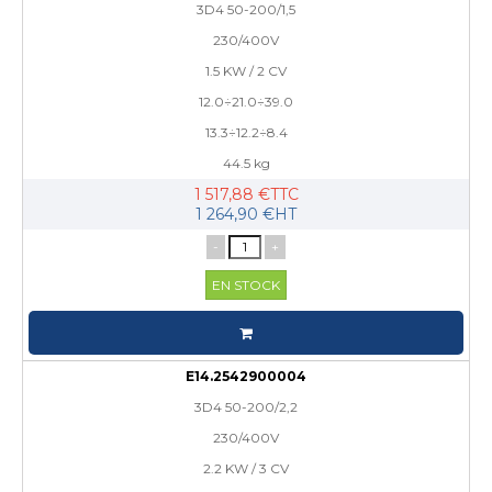
3D4 50-200/1,5
230/400V
1.5 KW / 2 CV
12.0÷21.0÷39.0
13.3÷12.2÷8.4
44.5 kg
1 517,88 €TTC
1 264,90 €HT
-
+
EN STOCK
E14.2542900004
3D4 50-200/2,2
230/400V
2.2 KW / 3 CV