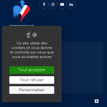
Ce site utilise des
cookies et vous donne
Besoin d'aide ?
le contrôle sur ceux que
Du lundi au vendredi
vous souhaitez activer
de 8h à 12h – 13h30 à 17h30
Tout accepter
+33 (0)3 52 76 01 10
Tout refuser
contact@em-distribution.fr
Personnaliser
À PROPOS