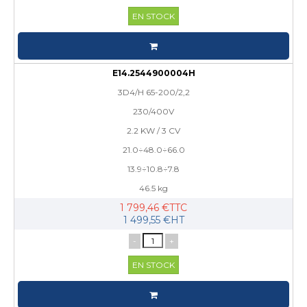
EN STOCK
E14.2544900004H
3D4/H 65-200/2,2
230/400V
2.2 KW / 3 CV
21.0÷48.0÷66.0
13.9÷10.8÷7.8
46.5 kg
1 799,46 €TTC
1 499,55 €HT
-
+
EN STOCK