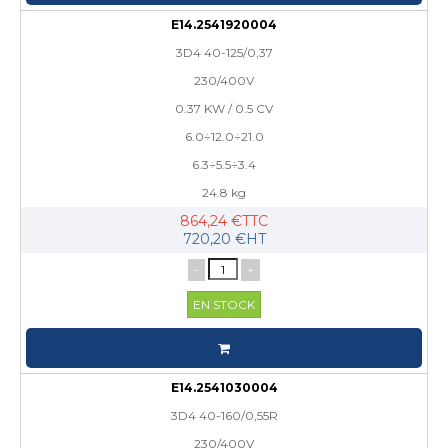
E14.2541920004
3D4 40-125/0,37
230/400V
0.37 KW / 0.5 CV
6.0÷12.0÷21.0
6.3÷5.5÷3.4
24.8 kg
864,24 €TTC
720,20 €HT
-
+
EN STOCK
E14.2541030004
3D4 40-160/0,55R
230/400V