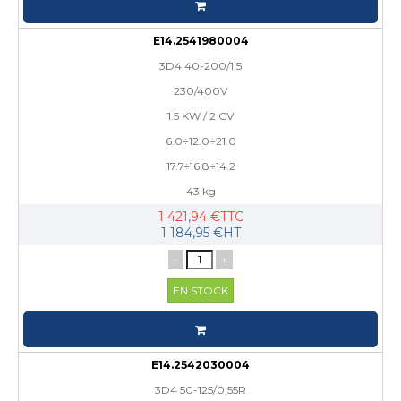
E14.2541980004
3D4 40-200/1,5
230/400V
1.5 KW / 2 CV
6.0÷12.0÷21.0
17.7÷16.8÷14.2
43 kg
1 421,94 €TTC
1 184,95 €HT
-
+
EN STOCK
E14.2542030004
3D4 50-125/0,55R