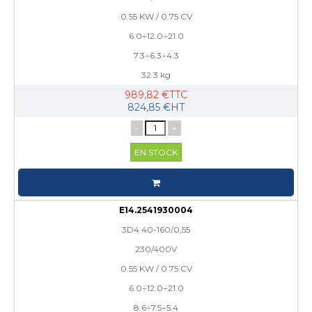
0.55 KW / 0.75 CV
6.0÷12.0÷21.0
7.3÷6.3÷4.3
32.3 kg
989,82 €TTC
824,85 €HT
-
+
EN STOCK
E14.2541930004
3D4 40-160/0,55
230/400V
0.55 KW / 0.75 CV
6.0÷12.0÷21.0
8.6÷7.5÷5.4