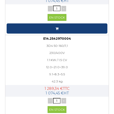
1 074,45 €HT
-
+
EN STOCK
E14.2542970004
3D4 50-160/1,1
230/400V
1.1 KW / 1.5 CV
12.0÷21.0÷39.0
9.1÷8.3÷5.5
42.3 kg
1 289,34 €TTC
1 074,45 €HT
-
+
EN STOCK