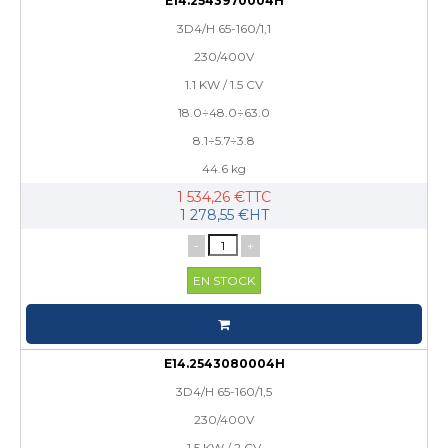
E14.2543970004H
3D4/H 65-160/1,1
230/400V
1.1 KW / 1.5 CV
18.0÷48.0÷63.0
8.1÷5.7÷3.8
44.6 kg
1 534,26 €TTC
1 278,55 €HT
-
+
EN STOCK
E14.2543080004H
3D4/H 65-160/1,5
230/400V
1.5 KW / 2 CV