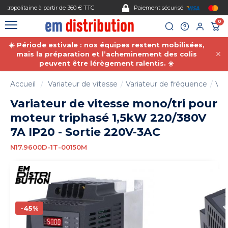
Gestion des cookies
Paiement sécurisé
0
☀️ Période estivale : nos équipes restent mobilisées,
mais la préparation et l’acheminement des colis
peuvent être lérègement ralentis. ☀️
Accueil
Variateur de vitesse
Variateur de fréquence
Var
Variateur de vitesse mono/tri pour
moteur triphasé 1,5kW 220/380V
7A IP20 - Sortie 220V-3AC
N17.9600D-1T-00150M
-45%