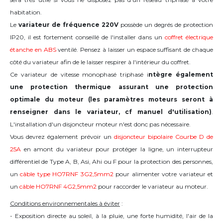
habitation.
Le
variateur de fréquence 220V
possède un degrés de protection
IP20, il est fortement conseillé de l'installer dans un
coffret électrique
étanche en ABS
ventilé. Pensez à laisser un espace suffisant de chaque
côté du variateur afin de le laisser respirer à l'intérieur du coffret.
Ce variateur de vitesse monophasé triphasé i
ntègre également
une protection thermique assurant une protection
optimale du moteur (les paramètres moteurs seront à
renseigner dans le variateur, cf manuel d'utilisation)
.
L'installation d'un disjoncteur moteur n'est donc pas nécessaire.
Vous devrez également prévoir un
disjoncteur bipolaire Courbe D de
25A
en amont du variateur pour protéger la ligne, un interrupteur
différentiel de Type A, B, Asi, Ahi ou F pour la protection des personnes,
un
câble type HO7RNF 3G2,5mm2
pour alimenter votre variateur et
un
câble HO7RNF 4G2,5mm2
pour raccorder le variateur au moteur.
Conditions environnementales à éviter
:
- Exposition directe au soleil, à la pluie, une forte humidité, l'air de la