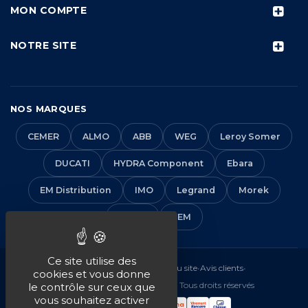
MON COMPTE
NOTRE SITE
NOS MARQUES
CEMER
ALMO
ABB
WEG
Leroy Somer
DUCATI
HYDRA Component
Ebara
EM Distribution
IMO
Legrand
Morek
Solera
VEM
Ce site utilise des
Mentions légales
•
CGV
•
Plan du site
•
Avis clients
•
cookies et vous donne
© 2016-2026 EM Distribution - Tous droits réservés
le contrôle sur ceux que
vous souhaitez activer