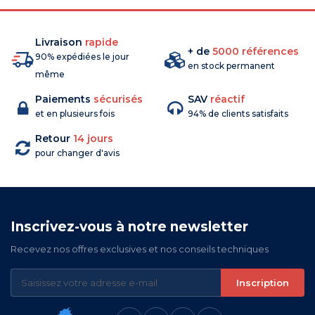
Livraison
rapide
+ de
5000 références
90% expédiées le jour
en stock permanent
même
Paiements
sécurisés
SAV
réactif
et en plusieurs fois
94% de clients satisfaits
Retour
14 jours
pour changer d'avis
Inscrivez-vous à notre newsletter
Recevez nos offres exclusives et nos conseils techniques
Inscription