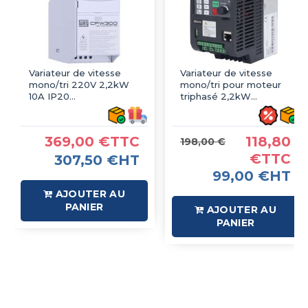
Variateur de vitesse
Variateur de vitesse
mono/tri 220V 2,2kW
mono/tri pour moteur
10A IP20
triphasé 2,2kW
CFW300B10P0B2DB20
220/380V 10A IP20 -
- WEG
Sortie 220V-3AC
369,00 €TTC
118,80
198,00 €
€TTC
307,50 €HT
99,00 €HT
AJOUTER AU
PANIER
AJOUTER AU
PANIER