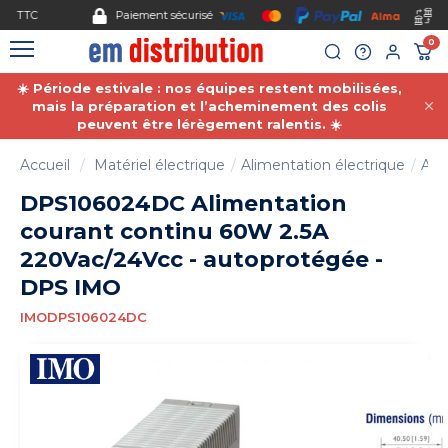
Gestion des cookies
Paiement sécurisé
0
☀️ Période estivale : nos équipes restent mobilisées,
mais la préparation et l’acheminement des colis
peuvent être lérègement ralentis. ☀️
Accueil
Matériel électrique
Alimentation électrique
Ali
DPS106024DC Alimentation
courant continu 60W 2.5A
220Vac/24Vcc - autoprotégée -
DPS IMO
IMODPS106024DC