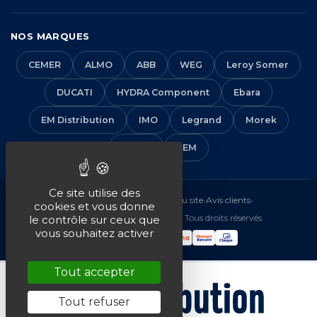
NOS MARQUES
CEMER
ALMO
ABB
WEG
Leroy Somer
DUCATI
HYDRA Component
Ebara
EM Distribution
IMO
Legrand
Morek
Solera
VEM
Ce site utilise des
Mentions légales
•
CGV
•
Plan du site
•
Avis clients
•
cookies et vous donne
© 2016-2026 EM Distribution - Tous droits réservés
le contrôle sur ceux que
vous souhaitez activer
Tout accepter
Tout refuser