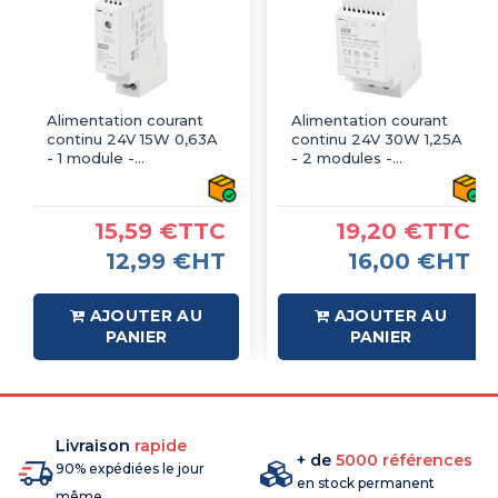
Alimentation courant
Alimentation courant
continu 24V 15W 0,63A
continu 24V 30W 1,25A
- 1 module -
- 2 modules -
Transformateur
Transformateur
230V/24Vcc - IMO
230V/24Vcc - IMO
15,59 €TTC
19,20 €TTC
12,99 €HT
16,00 €HT
AJOUTER AU
AJOUTER AU
PANIER
PANIER
Livraison
rapide
+ de
5000 références
90% expédiées le jour
en stock permanent
même