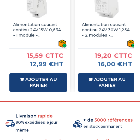
Alimentation courant
Alimentation courant
continu 24V 15W 0,63A
continu 24V 30W 1,25A
- 1 module -
- 2 modules -
Transformateur
Transformateur
230V/24Vcc - IMO
230V/24Vcc - IMO
15,59 €TTC
19,20 €TTC
12,99 €HT
16,00 €HT
AJOUTER AU
AJOUTER AU
PANIER
PANIER
Livraison
rapide
+ de
5000 références
90% expédiées le jour
en stock permanent
même