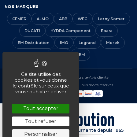
NOS MARQUES
CEMER
ALMO
ABB
WEG
Leroy Somer
DUCATI
HYDRA Component
Ebara
EM Distribution
IMO
Legrand
Morek
Solera
VEM
Ce site utilise des
Mentions légales
•
CGV
•
Plan du site
•
Avis clients
•
cookies et vous donne
© 2016-2026 EM Distribution - Tous droits réservés
le contrôle sur ceux que
vous souhaitez activer
Tout accepter
Tout refuser
Spécialiste de la machine tournante depuis 1965
Personnaliser