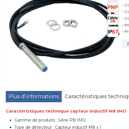
- C
- C
- Co
- I
- P
Plus d’informations
Caractéristiques techni
Caractéristiques technique capteur inductif M8 IMO
Gamme de produits : Série PB IMO
Type de détecteur : Capteur inductif M8 x 1