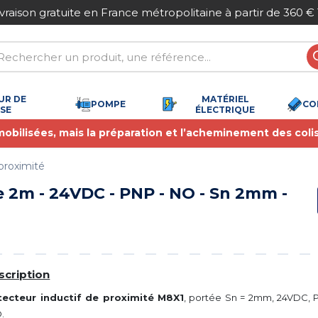
ivraison gratuite en France métropolitaine à partir de 360 €
UR DE
MATÉRIEL
POMPE
CO
SSE
ÉLECTRIQUE
 mobilisées, mais la préparation et l’acheminement des coli
proximité
e 2m - 24VDC - PNP - NO - Sn 2mm -
scription
ecteur inductif de proximité M8X1
, portée Sn = 2mm, 24VDC, P
.