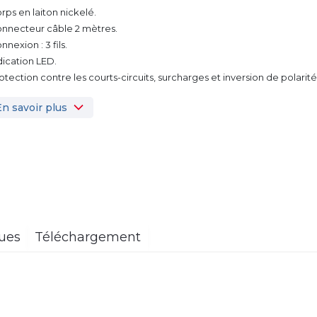
orps en laiton nickelé.
onnecteur câble 2 mètres.
nnexion : 3 fils.
ndication LED.
rotection contre les courts-circuits, surcharges et inversion de polarité
En savoir plus
ques
Téléchargement