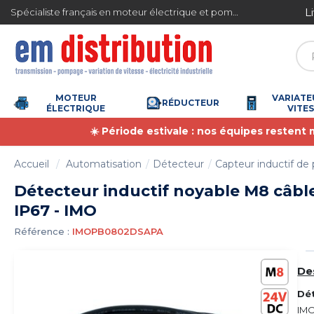
Gestion des cookies
L
Spécialiste français en moteur électrique et pompe à eau
4.7
/
5
(6366 avis)
MOTEUR
VARIATE
RÉDUCTEUR
ÉLECTRIQUE
VITE
☀️ Période estivale : nos équipes restent
Accueil
Automatisation
Détecteur
Capteur inductif de 
Détecteur inductif noyable M8 câbl
IP67 - IMO
Référence :
IMOPB0802DSAPA
De
Dét
IMO