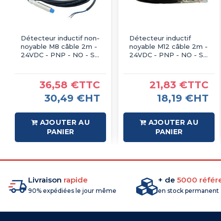
Détecteur inductif non-
Détecteur inductif
noyable M8 câble 2m -
noyable M12 câble 2m -
24VDC - PNP - NO - Sn
24VDC - PNP - NO - Sn
4mm - IP67 - IMO
2mm - IP67 - IMO
36,58 €TTC
21,83 €TTC
30,49 €HT
18,19 €HT
AJOUTER AU
AJOUTER AU
PANIER
PANIER
Livraison
rapide
+ de
5000 référ
90% expédiées le jour même
en stock permanent