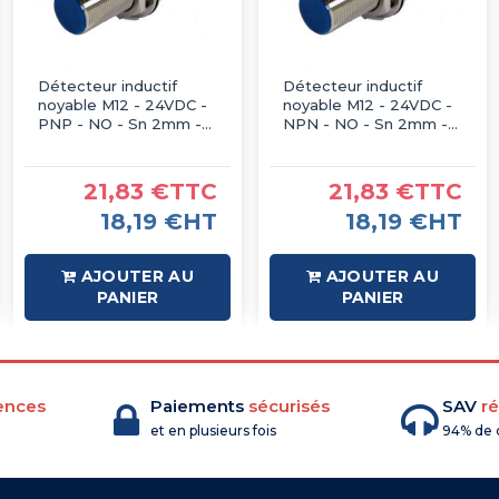
Détecteur inductif
Détecteur inductif
noyable M12 - 24VDC -
noyable M12 - 24VDC -
PNP - NO - Sn 2mm -
NPN - NO - Sn 2mm -
IP67 - IMO
IP67 - IMO
21,83 €TTC
21,83 €TTC
18,19 €HT
18,19 €HT
AJOUTER AU
AJOUTER AU
PANIER
PANIER
ences
Paiements
sécurisés
SAV
ré
et en plusieurs fois
94% de c