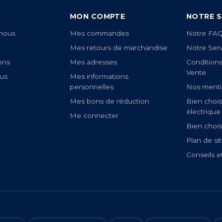
MON COMPTE
NOTRE S
nous
Mes commandes
Notre FA
Mes retours de marchandise
Notre Ser
ons
Mes adresses
Condition
Vente
us
Mes informations
personnelles
Nos menti
Mes bons de réduction
Bien chois
électrique
Me connecter
Bien chois
Plan de si
Conseils e