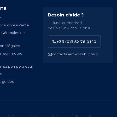
ITE
Besoin d'aide ?
Q
Du lundi au vendredi
vice Après-Vente
de 8h à 12h – 13h30 à 17h30
s Générales de
+33 (0)3 52 76 01 10
ons légales
ir son moteur
contact@em-distribution.fr
ir sa pompe à eau
te
t guides