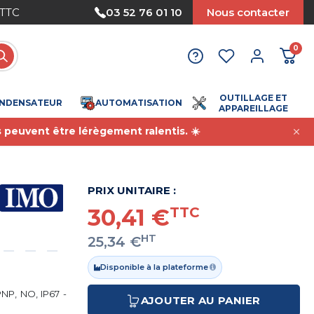
 TTC
Paiement sécurisé
03 52 76 01 10
Nous contacter
0
OUTILLAGE ET
NDENSATEUR
AUTOMATISATION
APPAREILLAGE
s peuvent être lérègement ralentis. ☀️
PRIX UNITAIRE :
30,41 €
TTC
HT
25,34 €
Disponible à la plateforme
NP, NO, IP67 -
AJOUTER AU PANIER