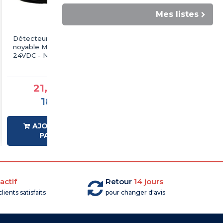
Mes listes
Détecteur inductif
Détecteur inductif
noyable M12 câble 2m -
noyable M12 câble 2m -
24VDC - NPN - NO - Sn
24VDC - NPN - NO - Sn
2mm - IP67 - IMO
4mm - IP67 - IMO
30,41 €TTC
21,83 €TTC
25,34 €HT
18,19 €HT
AJOUTER AU
AJOUTER AU
PANIER
PANIER
actif
Retour
14 jours
lients satisfaits
pour changer d'avis