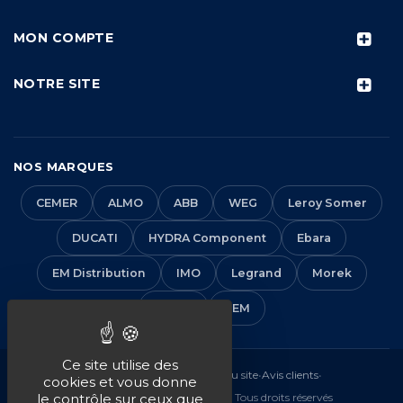
MON COMPTE
NOTRE SITE
NOS MARQUES
CEMER
ALMO
ABB
WEG
Leroy Somer
DUCATI
HYDRA Component
Ebara
EM Distribution
IMO
Legrand
Morek
Solera
VEM
Ce site utilise des
Mentions légales
•
CGV
•
Plan du site
•
Avis clients
•
cookies et vous donne
© 2016-2026 EM Distribution - Tous droits réservés
le contrôle sur ceux que