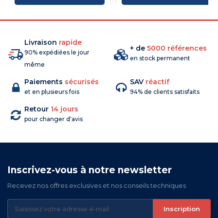
Livraison
rapide
+ de
5000 références
90% expédiées le jour
en stock permanent
même
Paiements
sécurisés
SAV
réactif
et en plusieurs fois
94% de clients satisfaits
Retour
14 jours
pour changer d'avis
Inscrivez-vous à notre newsletter
Recevez nos offres exclusives et nos conseils techniques
Inscription