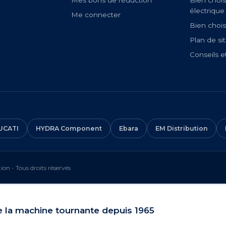
Mes bons de réduction
Bien chois
électrique
Me connecter
Bien chois
Plan de si
Conseils e
UCATI
HYDRA Component
Ebara
EM Distribution
on - Tous droits réservés
e la machine tournante depuis 1965