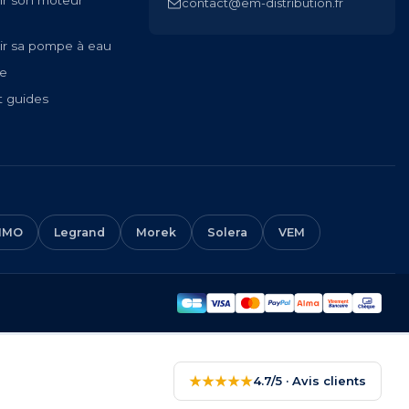
ir son moteur
contact@em-distribution.fr
ir sa pompe à eau
te
t guides
IMO
Legrand
Morek
Solera
VEM
★★★★★
4.7/5 · Avis clients