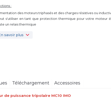
ctions :
limentation des moteurs triphasés et des charges résistives ou inducti
eut s'utiliser en tant que protection thermique pour votre moteur é
ute un relais thermique
En savoir plus
ques
Téléchargement
Accessoires
r de puissance tripolaire
MC10 IMO