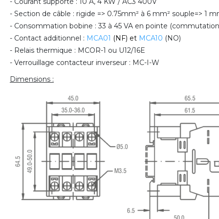
- Courant supporté : 10 A, 4 KW /
AC3 400V
- Section de câble : rigide => 0.75mm² à 6 mm² souple=> 1 
- Consommation bobine : 33 à 45 VA en pointe (commutation
- Contact additionnel :
MCA01
(NF) et
MCA10
(NO)
- Relais thermique : MCOR-1 ou U12/16E
- Verrouillage contacteur inverseur : MC-I-W
Dimensions :