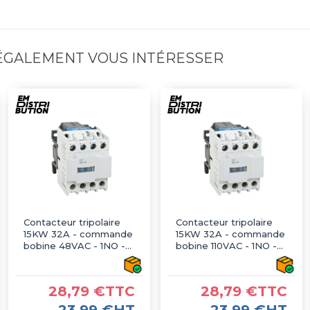
 ÉGALEMENT VOUS INTÉRESSER
Contacteur tripolaire
Contacteur tripolaire
15KW 32A - commande
15KW 32A - commande
bobine 48VAC - 1NO -
bobine 110VAC - 1NO -
LT1-D3210
LT1-D3210
28,79 €TTC
28,79 €TTC