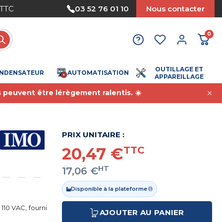
 TTC
Paiement sécurisé
03 52 76 01 10
Nous contacter
0
OUTILLAGE ET
NDENSATEUR
AUTOMATISATION
APPAREILLAGE
s peuvent être lérègement ralentis. ☀️
PRIX UNITAIRE :
20,47 €
TTC
HT
17,06 €
Disponible à la plateforme
 110 VAC, fourni
AJOUTER AU PANIER