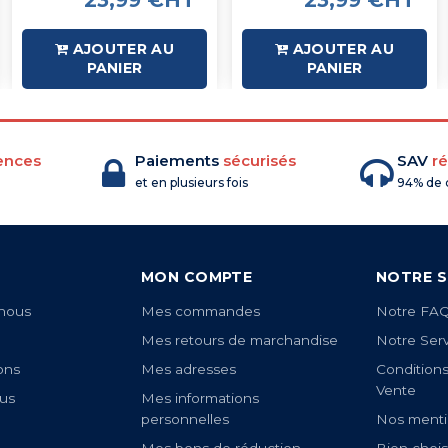
23,99 €HT
23,99 €HT
AJOUTER AU
AJOUTER AU
PANIER
PANIER
ences
Paiements
sécurisés
SAV
ré
et en plusieurs fois
94% de c
MON COMPTE
NOTRE S
nous
Mes commandes
Notre FA
Mes retours de marchandise
Notre Ser
ons
Mes adresses
Condition
Vente
us
Mes informations
personnelles
Nos menti