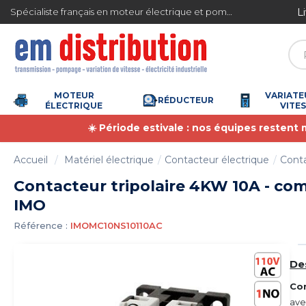
Gestion des cookies
L
Spécialiste français en moteur électrique et pompe à eau
4.7
/
5
(6373 avis)
MOTEUR
VARIATE
RÉDUCTEUR
ÉLECTRIQUE
VITE
☀️ Période estivale : nos équipes restent
Accueil
Matériel électrique
Contacteur électrique
Conta
Contacteur tripolaire 4KW 10A - co
IMO
Référence :
IMOMC10NS10110AC
De
Con
av