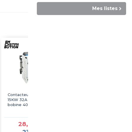
Mes listes
Contacteur tripolaire
Contacteur tripolaire
15KW 32A - commande
18.5KW 40A -
bobine 400VAC - 1NO -
commande bobine
LT1-D3210
230VAC - 1NO + 1NC -
LT1-D4011
28,79 €TTC
59,40 €TTC