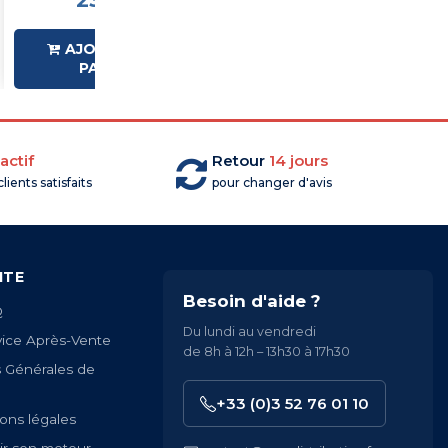
23,99 €HT
49,50 €HT
AJOUTER AU
AJOUTER AU
PANIER
PANIER
actif
Retour
14 jours
lients satisfaits
pour changer d'avis
ITE
Besoin d'aide ?
Q
Du lundi au vendredi
vice Après-Vente
de 8h à 12h – 13h30 à 17h30
s Générales de
+33 (0)3 52 76 01 10
ons légales