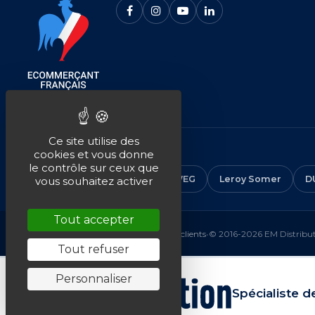
Ce site utilise des
NOS MARQUES
cookies et vous donne
le contrôle sur ceux que
CEMER
ALMO
ABB
WEG
Leroy Somer
D
vous souhaitez activer
Tout accepter
Mentions légales
•
CGV
•
Plan du site
•
Avis clients
•
© 2016-2026 EM Distributi
Tout refuser
Personnaliser
Spécialiste d