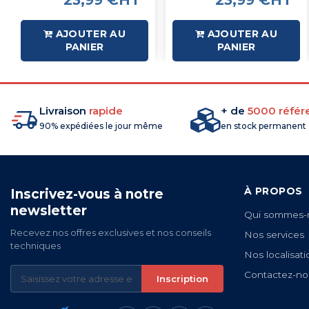
23,99 €HT
23,99 €HT
AJOUTER AU
AJOUTER AU
PANIER
PANIER
Livraison
rapide
+ de
5000 référ
90% expédiées le jour même
en stock permanent
À PROPOS
Inscrivez-vous à notre
newsletter
Qui sommes-
Recevez nos offres exclusives et nos conseils
Nos services
techniques
Nos localisati
Contactez-no
Inscription