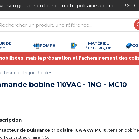
ivraison gratuite en France métropolitaine à partir de 360 €
UR DE
MATÉRIEL
POMPE
CO
SSE
ÉLECTRIQUE
 mobilisées, mais la préparation et l’acheminement des coli
cteur électrique 3 pôles
mmande bobine 110VAC - 1NO - MC10
scription
tacteur de puissance tripolaire 10A 4KW MC10
, tension bobine
ec
1 contact auxiliaire NO.