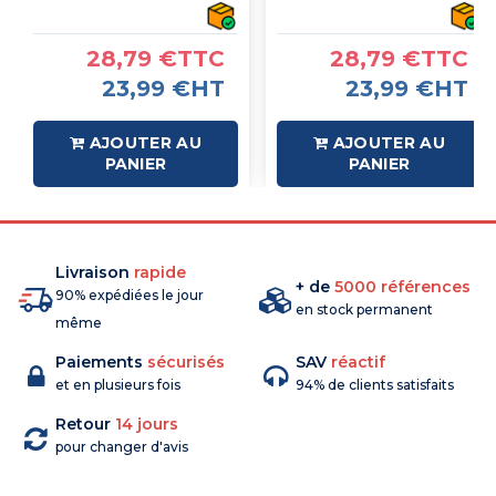
LT1-D3210
LT1-D3210
28,79 €TTC
28,79 €TTC
23,99 €HT
23,99 €HT
AJOUTER AU
AJOUTER AU
PANIER
PANIER
Livraison
rapide
+ de
5000 références
90% expédiées le jour
en stock permanent
même
Paiements
sécurisés
SAV
réactif
et en plusieurs fois
94% de clients satisfaits
Retour
14 jours
pour changer d'avis