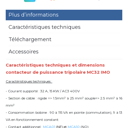
Plus d’informations
Caractéristiques techniques
Téléchargement
Accessoires
Caractéristiques techniques et dimensions
contacteur de puissance tripolaire
MC32 IMO
Caractéristiques techniques :
- Courant supporté : 32 A, 15 KW /
AC3 400V
- Section de câble : rigide => 1.5mm² à 25 mm² souple=> 2.5 mm² à 16
mm²
- Consommation bobine : 90 à 115 VA en pointe (commutation), 9 à 13
VA en fonctionnement constant
- Contact additionnel :
MCA01
(NF) et
MCA10
(NO)