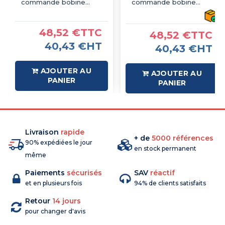
commande bobine
commande bobine
110VAC - 1NO - LT4-
48VAC - 1NO - LT4-
D1810
D1810
48,52 €TTC
48,52 €TTC
40,43 €HT
40,43 €HT
AJOUTER AU
AJOUTER AU
PANIER
PANIER
Livraison
rapide
+ de
5000 références
90% expédiées le jour
en stock permanent
même
Paiements
sécurisés
SAV
réactif
et en plusieurs fois
94% de clients satisfaits
Retour
14 jours
pour changer d'avis