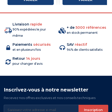
Livraison
rapide
+ de
5000 références
90% expédiées le jour
en stock permanent
même
Paiements
sécurisés
SAV
réactif
et en plusieurs fois
94% de clients satisfaits
Retour
14 jours
pour changer d'avis
Inscrivez-vous à notre newsletter
Recevez nos offres exclusives et nos conseils techniques
Inscription