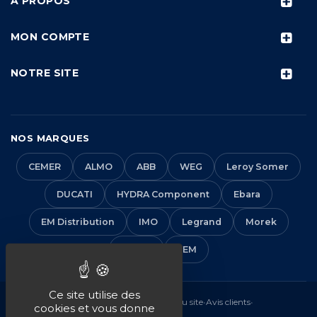
À PROPOS
MON COMPTE
NOTRE SITE
NOS MARQUES
CEMER
ALMO
ABB
WEG
Leroy Somer
DUCATI
HYDRA Component
Ebara
EM Distribution
IMO
Legrand
Morek
Solera
VEM
Ce site utilise des
Mentions légales
•
CGV
•
Plan du site
•
Avis clients
•
cookies et vous donne