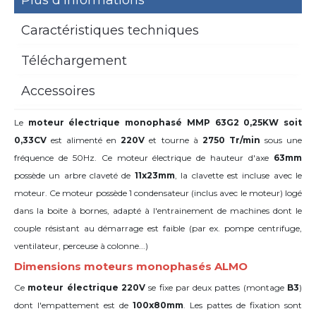
Plus d’informations
Caractéristiques techniques
Téléchargement
Accessoires
Le
moteur électrique monophasé MMP 63G2 0,25KW soit
0,33CV
est alimenté en
220V
et tourne à
2750 Tr/min
sous une
fréquence de 50Hz. Ce moteur électrique de hauteur d'axe
63mm
possède un arbre claveté de
11x23mm
,
la clavette est incluse avec le
moteur. Ce moteur possède 1 condensateur (inclus avec le moteur) logé
dans la boite à bornes,
adapté à l'entrainement de machines dont le
couple résistant au démarrage est faible (par ex. pompe centrifuge,
ventilateur, perceuse à colonne...)
Dimensions moteurs monophasés ALMO
Ce
moteur électrique 220V
se fixe par deux pattes (montage
B3
)
dont l'empattement est de
100x80mm
. Les pattes de fixation sont