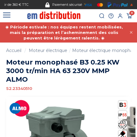
Gestion des cookies
Paiement sécurisé
0
☀️ Période estivale : nos équipes restent mobilisées,
mais la préparation et l’acheminement des colis
peuvent être lérègement ralentis. ☀️
Accueil
Moteur électrique
Moteur électrique monophas
Moteur monophasé B3 0.25 KW
3000 tr/min HA 63 230V MMP
ALMO
S2.23340510