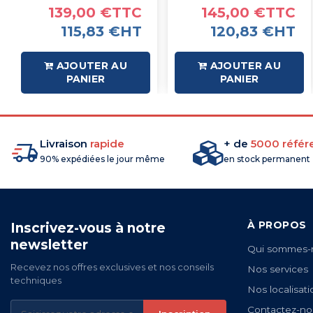
139,00 €TTC
145,00 €TTC
115,83 €HT
120,83 €HT
AJOUTER AU
AJOUTER AU
PANIER
PANIER
Livraison
rapide
+ de
5000 référ
90% expédiées le jour même
en stock permanent
À PROPOS
Inscrivez-vous à notre
newsletter
Qui sommes-
Recevez nos offres exclusives et nos conseils
Nos services
techniques
Nos localisati
Contactez-no