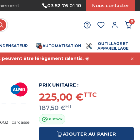
Nous acceptons le paiement par mandat
03 52 76 01 10
Nous contacter
0
OUTILLAGE ET
NDENSATEUR
AUTOMATISATION
APPAREILLAGE
s peuvent être lérègement ralentis. ☀️
PRIX UNITAIRE :
225,00 €
TTC
HT
187,50 €
En stock
0G2 carcasse
AJOUTER AU PANIER