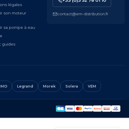
+33 (0)3 52 76 01 10
ons légales
ir son moteur
contact@em-distribution.fr
ir sa pompe à eau
te
t guides
IMO
Legrand
Morek
Solera
VEM