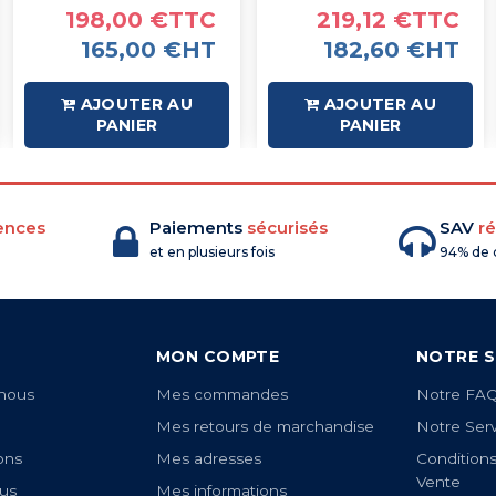
198,00 €TTC
219,12 €TTC
165,00 €HT
182,60 €HT
AJOUTER AU
AJOUTER AU
PANIER
PANIER
ences
Paiements
sécurisés
SAV
ré
et en plusieurs fois
94% de c
MON COMPTE
NOTRE S
nous
Mes commandes
Notre FA
Mes retours de marchandise
Notre Ser
ons
Mes adresses
Condition
Vente
us
Mes informations