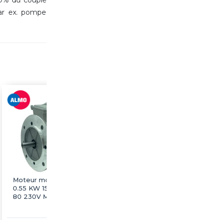
par ex. pompe
Moteur monophasé B5
Moteur monophasé B5
0.55 KW 1500 tr/min HA
0.75 KW 1500 tr/min HA
80 230V MMP ALMO
80 230V MMP ALMO