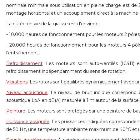
nominale minimale sous utilisation en pleine charge est d
montage horizontal et un accouplement direct à la machine 
La durée de vie de la graisse est d’environ:
- 10.000 heures de fonctionnement pour les moteurs 2 pôles
- 20.000 heures de fonctionnement pour les moteurs 4 pôle
l’entraînement.
Refroidissement
:
Les moteurs sont auto-ventilés (IC411) et
refroidissement indépendamment du sens de rotation.
Vibrations
:
Les rotors sont équilibrés dynamiquement avec une 
Niveau acoustique
:
Le niveau de bruit indiqué correspond
acoustique LpA en dB(A) mesurée à 1 m autour de la surface 
Peinture
:
Les moteurs sont protégés par une peinture de ba
Puissance assignée
:
Les puissances indiquées correspondent 
de 50 Hz, une température ambiante maximum de 40°C et un
Couple de démarrage
:
À condensateur permanent (référen