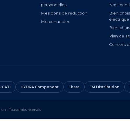
personnelles
Nos menti
Mes bons de réduction
Bien chois
électrique
Me connecter
Bien chois
Plan de si
Conseils e
UCATI
HYDRA Component
Ebara
EM Distribution
on - Tous droits réservés