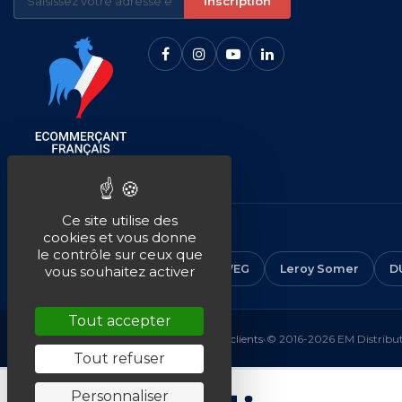
Inscription
Ce site utilise des
NOS MARQUES
cookies et vous donne
le contrôle sur ceux que
CEMER
ALMO
ABB
WEG
Leroy Somer
D
vous souhaitez activer
Tout accepter
Mentions légales
•
CGV
•
Plan du site
•
Avis clients
•
© 2016-2026 EM Distributi
Tout refuser
Personnaliser