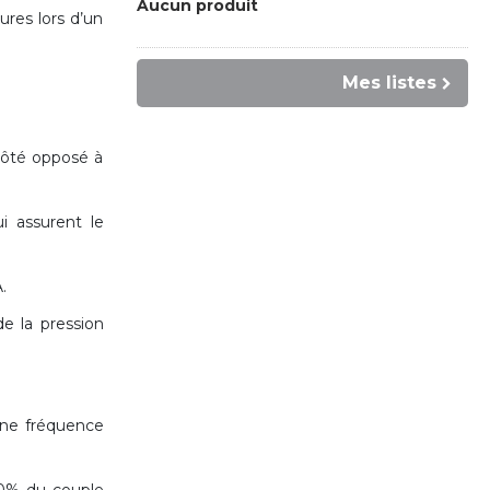
Aucun produit
res lors d’un
Mes listes
côté opposé à
i assurent le
.
e la pression
 une fréquence
0% du couple