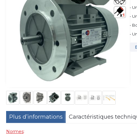
- U
- U
- B
- U
Plus d’informations
Caractéristiques techni
Normes
: