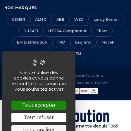
NOS MARQUES
CEMER
ALMO
ABB
WEG
Leroy Somer
DUCATI
HYDRA Component
Ebara
EM Distribution
IMO
Legrand
Morek
Solera
VEM
Ce site utilise des
Mentions légales
•
CGV
•
Plan du site
•
Avis clients
•
cookies et vous donne
© 2016-2026 EM Distribution - Tous droits réservés
le contrôle sur ceux que
vous souhaitez activer
Tout accepter
Tout refuser
Spécialiste de la machine tournante depuis 1965
Personnaliser