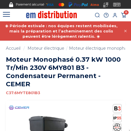
Gestion des cookies
Paiement sécurisé
0
☀️ Période estivale : nos équipes restent mobilisées,
mais la préparation et l’acheminement des colis
peuvent être lérègement ralentis. ☀️
Accueil
Moteur électrique
Moteur électrique monophas
Moteur Monophasé 0.37 kW 1000
Tr/Min 230V 6MY801 B3 -
Condensateur Permanent -
CEMER
C37.6MYTE801B3