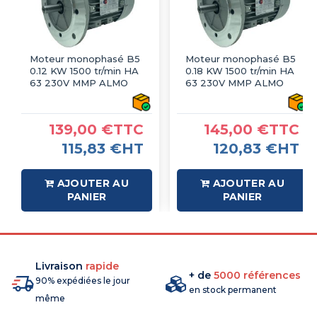
Moteur monophasé B5
Moteur monophasé B5
0.12 KW 1500 tr/min HA
0.18 KW 1500 tr/min HA
63 230V MMP ALMO
63 230V MMP ALMO
139,00 €TTC
145,00 €TTC
115,83 €HT
120,83 €HT
AJOUTER AU
AJOUTER AU
PANIER
PANIER
Livraison
rapide
+ de
5000 références
90% expédiées le jour
en stock permanent
même