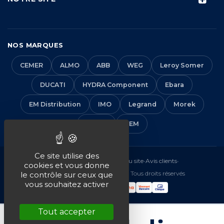
NOS MARQUES
CEMER
ALMO
ABB
WEG
Leroy Somer
DUCATI
HYDRA Component
Ebara
EM Distribution
IMO
Legrand
Morek
Solera
VEM
Ce site utilise des
Mentions légales
•
CGV
•
Plan du site
•
Avis clients
•
cookies et vous donne
© 2016-2026 EM Distribution - Tous droits réservés
le contrôle sur ceux que
vous souhaitez activer
Tout accepter