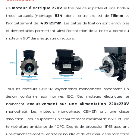
Ce
moteur électrique 220V
se fixe par deux pattes et une bride à
trous taraudés (montage
B34
) dont l'entre axe est de
115mm
et
l'empattement de
140x125mm
. Les pattes de fixation sont amovibles
et démontables permettant ainsi l'orientation de la boite à borne du
moteur
à 90°
dans les quatre directions
.
Tous les moteurs CEMER asynchrones monophasés présentent un
design conforme aux normes IEC. Ces moteurs électriques se
branchent
exclusivement sur une alimentation 220=230V
monophasé. Les moteurs monophasés CEMER ont une classe
d'isolation F pour supporter un échauffement maximal de 155°C et une
température ambiante de 40°C. Degrés de protection IP55 assurant
une étanchéité contre l'entrée de poudre et de jets d'eau dans n'importe