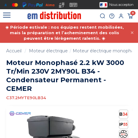
Gestion des cookies
Nous acceptons le paiement par mandat administratif.
0
☀️ Période estivale : nos équipes restent mobilisées,
mais la préparation et l’acheminement des colis
peuvent être lérègement ralentis. ☀️
Accueil
Moteur électrique
Moteur électrique monophas
Moteur Monophasé 2.2 kW 3000
Tr/Min 230V 2MY90L B34 -
Condensateur Permanent -
CEMER
C37.2MYTE90LB34