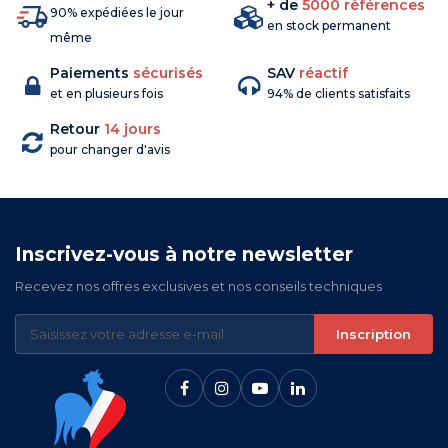
+ de
5000 références
90% expédiées le jour
en stock permanent
même
Paiements
sécurisés
SAV
réactif
et en plusieurs fois
94% de clients satisfaits
Retour
14 jours
pour changer d'avis
Inscrivez-vous à notre newsletter
Recevez nos offres exclusives et nos conseils techniques
Inscription