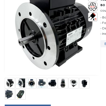
80
cou
- B
- F
- D
- I