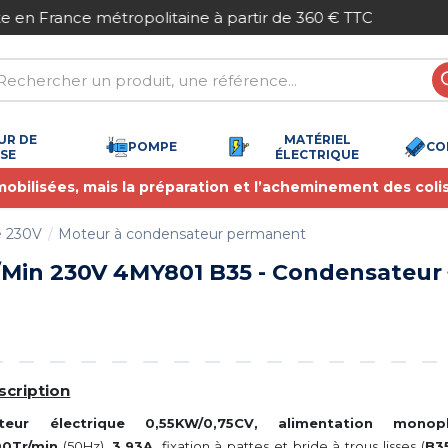
Paiement sécurisé
UR DE
MATÉRIEL
POMPE
CO
SSE
ÉLECTRIQUE
 mobilisées, mais la préparation et l’acheminement des coli
é 230V
Moteur à condensateur permanent
/Min 230V 4MY801 B35 - Condensateur
scription
 avis)
teur électrique 0,55KW/0,75CV, alimentation mono
00Tr/min
(50Hz),
3,93A,
fixation à pattes et bride à trous lisses (
B3