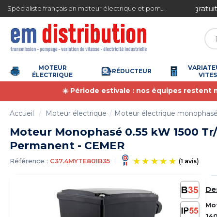
Gestion des cookies
ite en France métropolitaine à partir de 360 € TTC
Spécialiste français en moteur électrique et pompe à eau
MOTEUR
VARIATE
RÉDUCTEUR
ÉLECTRIQUE
VITE
☀️ Période estivale : nos équipes restent
Accueil
Moteur électrique
Moteur électrique monophas
Moteur Monophasé 0.55 kW 1500 Tr
Permanent - CEMER
Référence :
C37.4MYTE801B35
De
(1
Mo
14