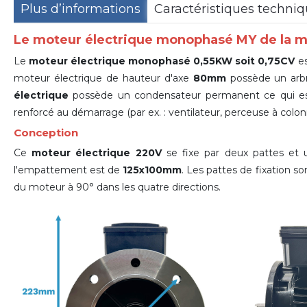
Plus d’informations
Caractéristiques techni
Le moteur électrique monophasé MY de la
Le
moteur électrique monophasé 0,55KW soit 0,75CV
es
moteur électrique de hauteur d'axe
80mm
possède un arb
électrique
possède un condensateur permanent ce qui est
renforcé au démarrage (par ex. : ventilateur, perceuse à colonn
Conception
Ce
moteur électrique 220V
se fixe par deux pattes et 
l'empattement est de
125x100mm
. Les pattes de fixation s
du moteur
à 90°
dans les quatre directions
.