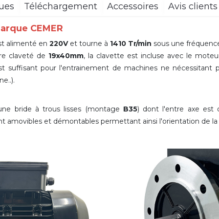
ques
Téléchargement
Accessoires
Avis clients 
 marque CEMER
t alimenté en
220V
et tourne à
1410 Tr/min
sous une fréquenc
re claveté de
19x40mm
,
la clavette est incluse avec le mote
 suffisant pour l'entrainement de machines ne nécessitant 
e..).
une bride à trous lisses (montage
B35
) dont l'entre axe es
ont amovibles et démontables permettant ainsi l'orientation de la