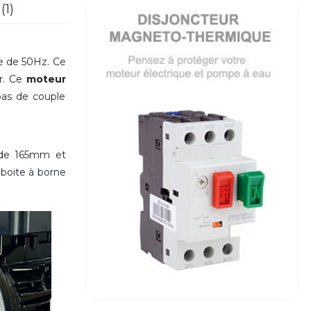
(1)
e de 50Hz. Ce
ur. Ce
moteur
pas de couple
t de 165mm et
 boite à borne