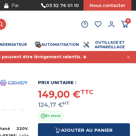
Nous acceptons le paiement par mandat
03 52 76 01 10
Nous contacter
0
OUTILLAGE ET
NDENSATEUR
AUTOMATISATION
APPAREILLAGE
s peuvent être lérègement ralentis. ☀️
PRIX UNITAIRE :
149,00 €
TTC
HT
124,17 €
En stock
phasé 220V
,
AJOUTER AU PANIER
5-FF165
), taille