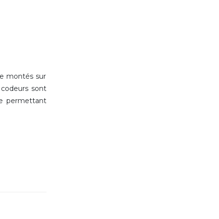
re montés sur
s codeurs sont
ie permettant