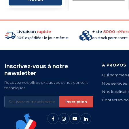
COMMANDE
Livraison
rapide
+ de
5000 référ
90% expédiées le jour même
en stock permanent
À PROPOS
Inscrivez-vous à notre
newsletter
Qui sommes-
Recevez nos offres exclusives et nos conseils
Nos services
techniques
Nos localisati
Contactez-no
Inscription