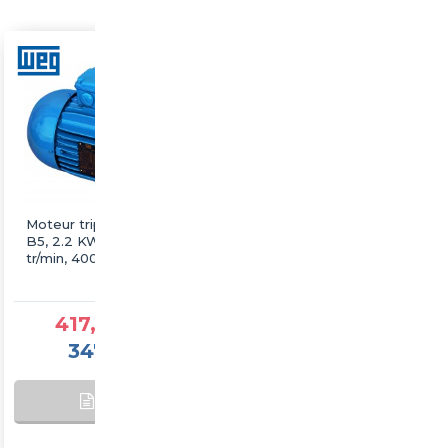
Moteur triphasé WEG
Moteur triphasé WEG
B5, 2.2 KW, 3000
B5, 22 KW, 3000 tr/min,
tr/min, 400/690V, IE3,
400/690V, IE3, Fonte
Fonte
417,25 €TTC
1 877,60 €TTC
347,71 €HT
1 564,67 €HT
AJOUTER AU
SUR
PANIER
COMMANDE