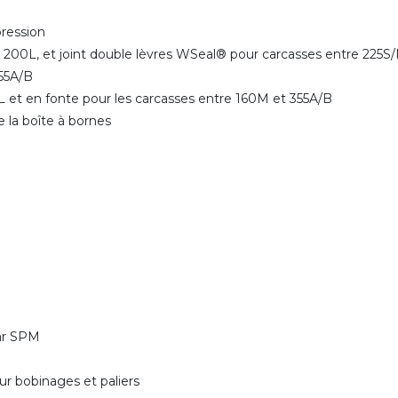
 pression
et 200L, et joint double lèvres WSeal® pour carcasses entre 225
 355A/B
M/L et en fonte pour les carcasses entre 160M et 355A/B
e la boîte à bornes
par SPM
r bobinages et paliers