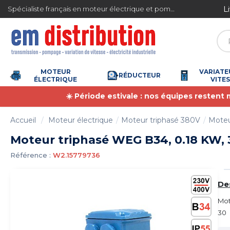
Gestion des cookies
L
Spécialiste français en moteur électrique et pompe à eau
4.7
/
5
(6366 avis)
MOTEUR
VARIATE
RÉDUCTEUR
ÉLECTRIQUE
VITE
☀️ Période estivale : nos équipes restent
Accueil
Moteur électrique
Moteur triphasé 380V
Moteu
Moteur triphasé WEG B34, 0.18 KW, 3
Référence :
W2.15779736
De
Mot
30