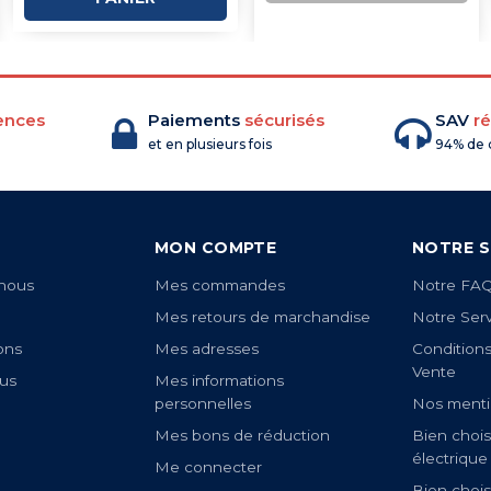
COMMANDE
ences
Paiements
sécurisés
SAV
ré
et en plusieurs fois
94% de c
MON COMPTE
NOTRE S
nous
Mes commandes
Notre FA
Mes retours de marchandise
Notre Ser
ons
Mes adresses
Condition
Vente
us
Mes informations
personnelles
Nos menti
Mes bons de réduction
Bien chois
électrique
Me connecter
Bien chois