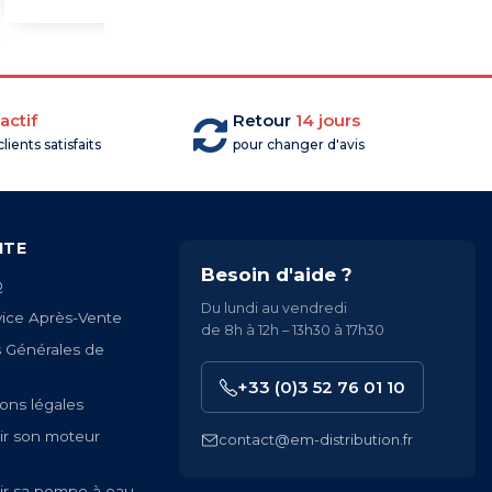
actif
Retour
14 jours
lients satisfaits
pour changer d'avis
ITE
Besoin d'aide ?
Q
Du lundi au vendredi
vice Après-Vente
de 8h à 12h – 13h30 à 17h30
s Générales de
+33 (0)3 52 76 01 10
ons légales
ir son moteur
contact@em-distribution.fr
ir sa pompe à eau