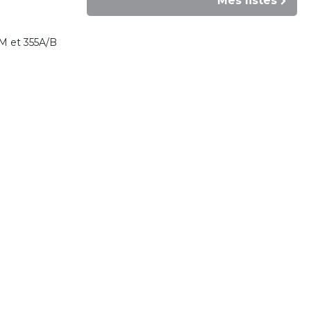
Mes listes
S/M et 355A/B