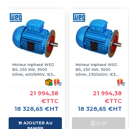
Moteur triphasé WEG
Moteur triphasé WEG
B5, 250 KW, 3000
B5, 250 KW, 3000
tr/min, 400/690V, IE3,
tr/min, 230/400V, IE3,
Fonte
Fonte
21 994,38
21 994,38
€TTC
€TTC
18 328,65 €HT
18 328,65 €HT
AJOUTER AU
SUR
PANIER