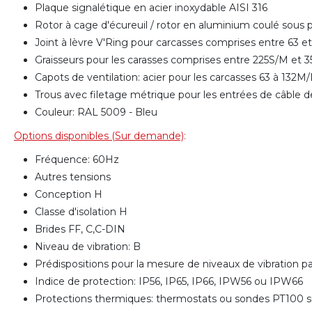
Plaque signalétique en acier inoxydable AISI 316
Rotor à cage d'écureuil / rotor en aluminium coulé sous
Joint à lèvre V'Ring pour carcasses comprises entre 63 
Graisseurs pour les carasses comprises entre 225S/M et
Capots de ventilation: acier pour les carcasses 63 à 132
Trous avec filetage métrique pour les entrées de câble d
Couleur: RAL 5009 - Bleu
Options disponibles (Sur demande)
:
Fréquence: 60Hz
Autres tensions
Conception H
Classe d'isolation H
Brides FF, C,C-DIN
Niveau de vibration: B
Prédispositions pour la mesure de niveaux de vibration 
Indice de protection: IP56, IP65, IP66, IPW56 ou IPW66
Protections thermiques: thermostats ou sondes PT100 su