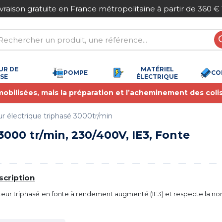
ivraison gratuite en France métropolitaine à partir de 360 €
UR DE
MATÉRIEL
POMPE
CO
SSE
ÉLECTRIQUE
 mobilisées, mais la préparation et l’acheminement des coli
r électrique triphasé 3000tr/min
000 tr/min, 230/400V, IE3, Fonte
scription
eur triphasé en fonte à rendement augmenté (IE3) et respecte la n