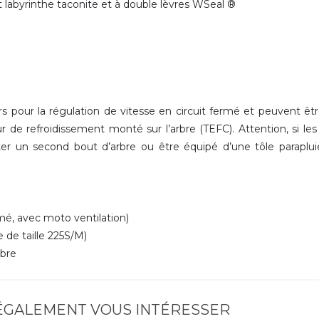
int labyrinthe taconite et à double lèvres WSeal ®
 pour la régulation de vitesse en circuit fermé et peuvent êt
r de refroidissement monté sur l’arbre (TEFC). Attention, si le
r un second bout d’arbre ou être équipé d’une tôle paraplu
é, avec moto ventilation)
 de taille 225S/M)
rbre
 ÉGALEMENT VOUS INTÉRESSER