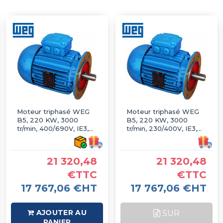
Moteur triphasé WEG
Moteur triphasé WEG
B5, 220 KW, 3000
B5, 220 KW, 3000
tr/min, 400/690V, IE3,
tr/min, 230/400V, IE3,
Fonte
Fonte
21 320,48
21 320,48
€TTC
€TTC
17 767,06 €HT
17 767,06 €HT
AJOUTER AU
SUR
PANIER