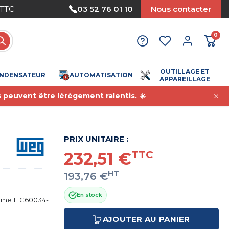
 TTC
Paiement sécurisé
03 52 76 01 10
Nous contacter
0
OUTILLAGE ET
NDENSATEUR
AUTOMATISATION
APPAREILLAGE
s peuvent être lérègement ralentis. ☀️
PRIX UNITAIRE :
232,51 €
TTC
HT
193,76 €
En stock
orme IEC60034-
AJOUTER AU PANIER