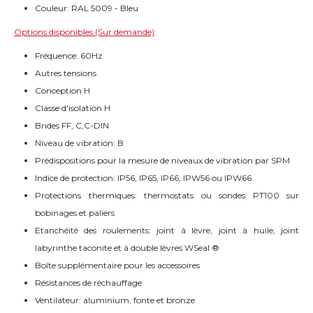
Couleur: RAL 5009 - Bleu
Options disponibles (Sur demande)
:
Fréquence: 60Hz
Autres tensions
Conception H
Classe d'isolation H
Brides FF, C,C-DIN
Niveau de vibration: B
Prédispositions pour la mesure de niveaux de vibration par SPM
Indice de protection: IP56, IP65, IP66, IPW56 ou IPW66
Protections thermiques: thermostats ou sondes PT100 sur
bobinages et paliers
Etanchéité des roulements: joint à lèvre, joint à huile, joint
labyrinthe taconite et à double lèvres WSeal ®
Boîte supplémentaire pour les accessoires
Résistances de réchauffage
Ventilateur: aluminium, fonte et bronze