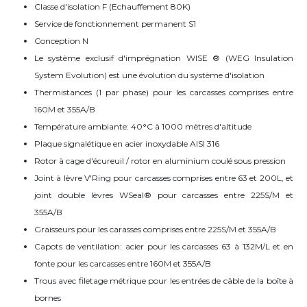
Classe d'isolation F (Echauffement 80K)
Service de fonctionnement permanent S1
Conception N
Le système exclusif d'imprégnation WISE ® (WEG Insulation
System Evolution) est une évolution du système d'isolation
Thermistances (1 par phase) pour les carcasses comprises entre
160M et 355A/B
Température ambiante: 40°C à 1000 mètres d'altitude
Plaque signalétique en acier inoxydable AISI 316
Rotor à cage d'écureuil / rotor en aluminium coulé sous pression
Joint à lèvre V'Ring pour carcasses comprises entre 63 et 200L, et
joint double lèvres WSeal® pour carcasses entre 225S/M et
355A/B
Graisseurs pour les carasses comprises entre 225S/M et 355A/B
Capots de ventilation: acier pour les carcasses 63 à 132M/L et en
fonte pour les carcasses entre 160M et 355A/B
Trous avec filetage métrique pour les entrées de câble de la boîte à
bornes