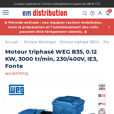
Gestion des cookies
Livraison gratuite en France métropolitaine à partir de 360 € TTC
0
☀️ Période estivale : nos équipes restent mobilisées,
mais la préparation et l’acheminement des colis
peuvent être lérègement ralentis. ☀️
Accueil
Moteur électrique
Moteur triphasé 380V
Moteu
Moteur triphasé WEG B35, 0.12
KW, 3000 tr/min, 230/400V, IE3,
Fonte
W2.15779732