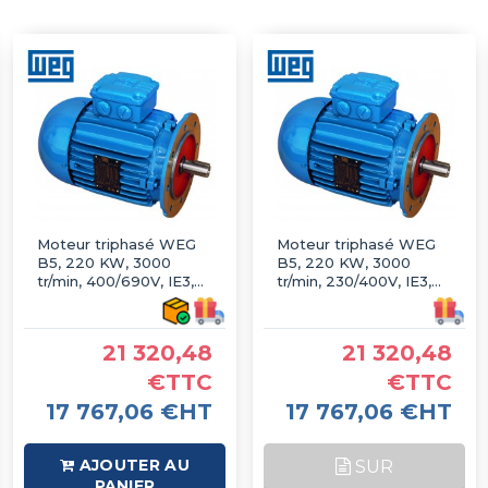
Moteur triphasé WEG
Moteur triphasé WEG
B5, 220 KW, 3000
B5, 220 KW, 3000
tr/min, 400/690V, IE3,
tr/min, 230/400V, IE3,
Fonte
Fonte
21 320,48
21 320,48
€TTC
€TTC
17 767,06 €HT
17 767,06 €HT
AJOUTER AU
SUR
PANIER