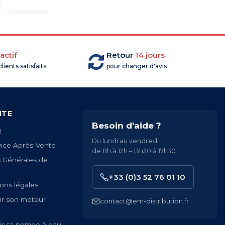
actif
Retour
14 jours
lients satisfaits
pour changer d'avis
ITE
Besoin d'aide ?
Q
Du lundi au vendredi
vice Après-Vente
de 8h à 12h – 13h30 à 17h30
s Générales de
+33 (0)3 52 76 01 10
ons légales
ir son moteur
contact@em-distribution.fr
ir sa pompe à eau