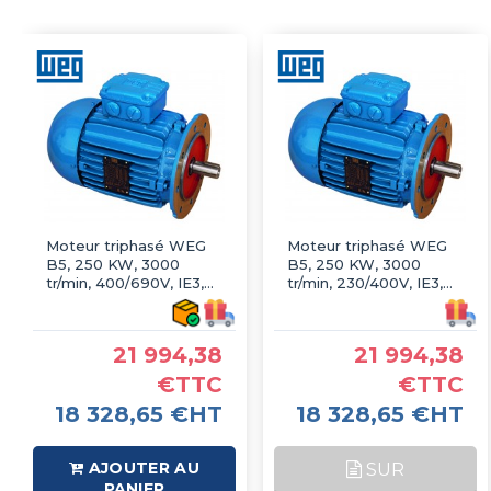
Moteur triphasé WEG
Moteur triphasé WEG
B5, 250 KW, 3000
B5, 250 KW, 3000
tr/min, 400/690V, IE3,
tr/min, 230/400V, IE3,
Fonte
Fonte
21 994,38
21 994,38
€TTC
€TTC
18 328,65 €HT
18 328,65 €HT
AJOUTER AU
SUR
PANIER