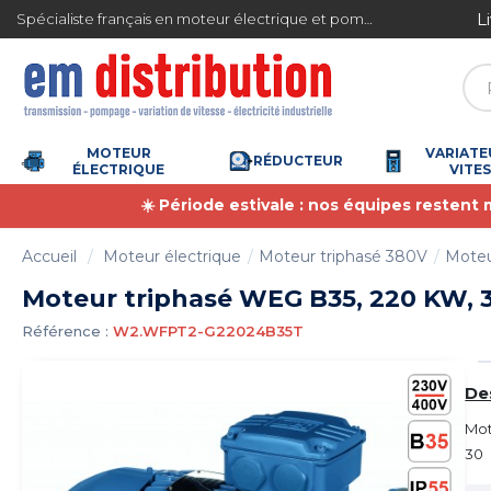
Gestion des cookies
L
Spécialiste français en moteur électrique et pompe à eau
4.7
/
5
(6373 avis)
MOTEUR
VARIATE
RÉDUCTEUR
ÉLECTRIQUE
VITE
☀️ Période estivale : nos équipes restent
Accueil
Moteur électrique
Moteur triphasé 380V
Moteu
Moteur triphasé WEG B35, 220 KW, 30
Référence :
W2.WFPT2-G22024B35T
De
Mot
30