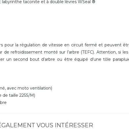
int labyrinthe taconite et à double lèvres WSeal ®
 pour la régulation de vitesse en circuit fermé et peuvent êt
r de refroidissement monté sur l’arbre (TEFC). Attention, si le
r un second bout d’arbre ou être équipé d’une tôle paraplu
é, avec moto ventilation)
 de taille 225S/M)
rbre
 ÉGALEMENT VOUS INTÉRESSER