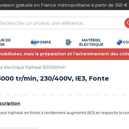
ivraison gratuite en France métropolitaine à partir de 360 €
UR DE
MATÉRIEL
POMPE
CO
SSE
ÉLECTRIQUE
 mobilisées, mais la préparation et l’acheminement des coli
r électrique triphasé 3000tr/min
00 tr/min, 230/400V, IE3, Fonte
scription
eur triphasé en fonte à rendement augmenté (IE3) et respecte la n