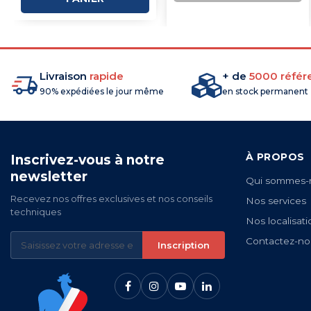
COMMANDE
Livraison
rapide
+ de
5000 référ
90% expédiées le jour même
en stock permanent
À PROPOS
Inscrivez-vous à notre
newsletter
Qui sommes-
Recevez nos offres exclusives et nos conseils
Nos services
techniques
Nos localisati
Contactez-no
Inscription