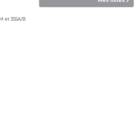
Mes listes
S/M et 355A/B