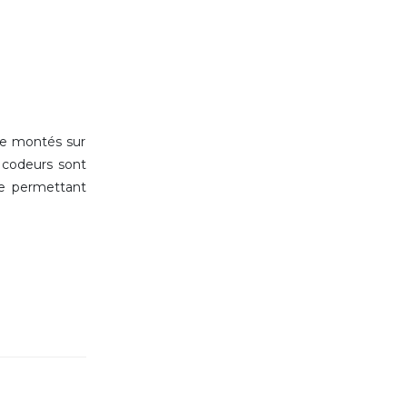
re montés sur
s codeurs sont
ie permettant