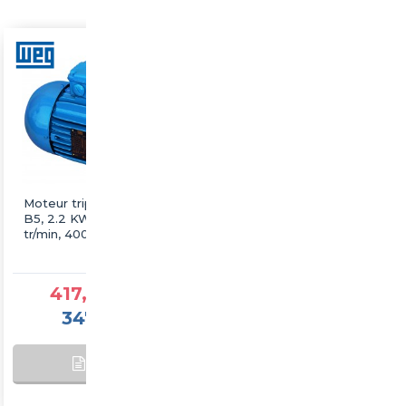
Moteur triphasé WEG
Moteur triphasé WEG
B5, 2.2 KW, 3000
B5, 22 KW, 3000 tr/min,
tr/min, 400/690V, IE3,
400/690V, IE3, Fonte
Fonte
417,25 €TTC
1 877,60 €TTC
347,71 €HT
1 564,67 €HT
AJOUTER AU
SUR
PANIER
COMMANDE