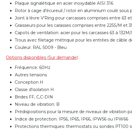
Plaque signalétique en acier inoxydable AISI 316
Rotor à cage d'écureuil / rotor en aluminium coulé sous
Joint à lèvre V'Ring pour carcasses comprises entre 63 
Graisseurs pour les carasses comprises entre 225S/M et
Capots de ventilation: acier pour les carcasses 63 à 132
Trous avec filetage métrique pour les entrées de câble d
Couleur: RAL 5009 - Bleu
Options disponibles (Sur demande)
:
Fréquence: 60Hz
Autres tensions
Conception H
Classe d'isolation H
Brides FF, C,C-DIN
Niveau de vibration: B
Prédispositions pour la mesure de niveaux de vibration 
Indice de protection: IP56, IP65, IP66, IPW56 ou IPW66
Protections thermiques: thermostats ou sondes PT100 su