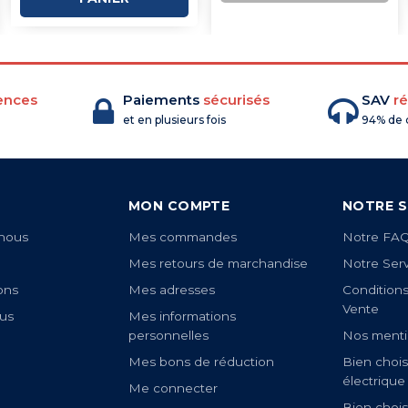
COMMANDE
ences
Paiements
sécurisés
SAV
ré
et en plusieurs fois
94% de c
MON COMPTE
NOTRE S
nous
Mes commandes
Notre FA
Mes retours de marchandise
Notre Ser
ons
Mes adresses
Condition
Vente
us
Mes informations
personnelles
Nos menti
Mes bons de réduction
Bien chois
électrique
Me connecter
Bien chois