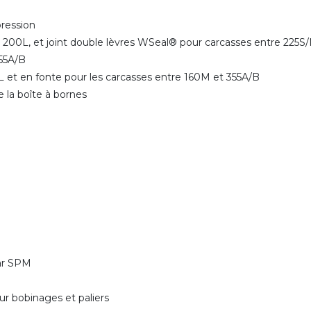
 pression
et 200L, et joint double lèvres WSeal® pour carcasses entre 225
 355A/B
M/L et en fonte pour les carcasses entre 160M et 355A/B
e la boîte à bornes
par SPM
r bobinages et paliers