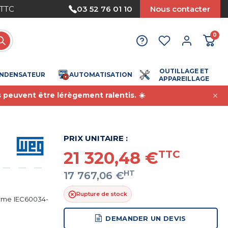
 TTC
Paiement sécurisé
03 52 76 01 10
Nous contacter
0
OUTILLAGE ET
NDENSATEUR
AUTOMATISATION
APPAREILLAGE
s peuvent être lérègement ralentis. ☀️
PRIX UNITAIRE :
21 320,48 €
TTC
HT
17 767,06 €
Rupture de stock
orme IEC60034-
DEMANDER UN DEVIS