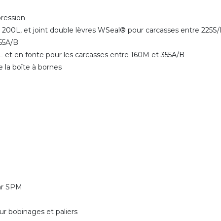
 pression
et 200L, et joint double lèvres WSeal® pour carcasses entre 225
 355A/B
M/L et en fonte pour les carcasses entre 160M et 355A/B
e la boîte à bornes
par SPM
r bobinages et paliers