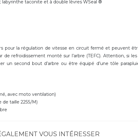
int labyrinthe taconite et à double lèvres WSeal ®
 pour la régulation de vitesse en circuit fermé et peuvent êt
r de refroidissement monté sur l’arbre (TEFC). Attention, si le
r un second bout d’arbre ou être équipé d’une tôle paraplu
é, avec moto ventilation)
 de taille 225S/M)
rbre
 ÉGALEMENT VOUS INTÉRESSER