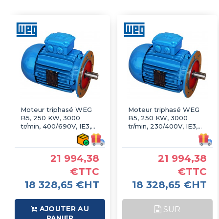
Moteur triphasé WEG
Moteur triphasé WEG
B5, 250 KW, 3000
B5, 250 KW, 3000
tr/min, 400/690V, IE3,
tr/min, 230/400V, IE3,
Fonte
Fonte
21 994,38
21 994,38
€TTC
€TTC
18 328,65 €HT
18 328,65 €HT
AJOUTER AU
SUR
PANIER