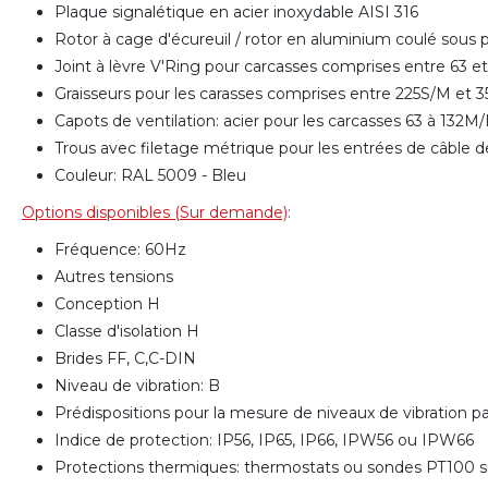
Plaque signalétique en acier inoxydable AISI 316
Rotor à cage d'écureuil / rotor en aluminium coulé sous
Joint à lèvre V'Ring pour carcasses comprises entre 63 
Graisseurs pour les carasses comprises entre 225S/M et
Capots de ventilation: acier pour les carcasses 63 à 132
Trous avec filetage métrique pour les entrées de câble d
Couleur: RAL 5009 - Bleu
Options disponibles (Sur demande)
:
Fréquence: 60Hz
Autres tensions
Conception H
Classe d'isolation H
Brides FF, C,C-DIN
Niveau de vibration: B
Prédispositions pour la mesure de niveaux de vibration 
Indice de protection: IP56, IP65, IP66, IPW56 ou IPW66
Protections thermiques: thermostats ou sondes PT100 su