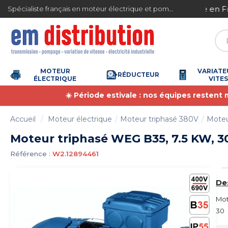
Gestion des cookies
ite en France métropolitaine à partir de 360 € TTC
Spécialiste français en moteur électrique et pompe à eau
MOTEUR
VARIATE
RÉDUCTEUR
ÉLECTRIQUE
VITE
☀️ Période estivale : nos équipes restent
Accueil
Moteur électrique
Moteur triphasé 380V
Moteu
Moteur triphasé WEG B35, 7.5 KW, 30
Référence :
W2.12894461
De
Mot
30