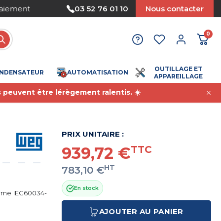
Nous acceptons le paiement par mandat
03 52 76 01 10
Nous contacter
0
OUTILLAGE ET
NDENSATEUR
AUTOMATISATION
APPAREILLAGE
s peuvent être lérègement ralentis. ☀️
PRIX UNITAIRE :
939,72 €
TTC
HT
783,10 €
En stock
orme IEC60034-
AJOUTER AU PANIER