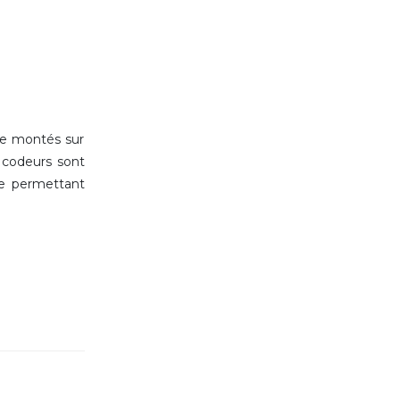
re montés sur
s codeurs sont
ie permettant