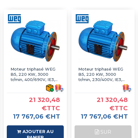
Moteur triphasé WEG
Moteur triphasé WEG
B5, 220 KW, 3000
B5, 220 KW, 3000
tr/min, 400/690V, IE3,
tr/min, 230/400V, IE3,
Fonte
Fonte
21 320,48
21 320,48
€TTC
€TTC
17 767,06 €HT
17 767,06 €HT
AJOUTER AU
SUR
PANIER