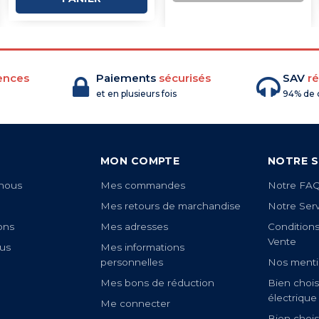
COMMANDE
ences
Paiements
sécurisés
SAV
ré
et en plusieurs fois
94% de c
MON COMPTE
NOTRE S
nous
Mes commandes
Notre FA
Mes retours de marchandise
Notre Ser
ons
Mes adresses
Condition
Vente
us
Mes informations
personnelles
Nos menti
Mes bons de réduction
Bien chois
électrique
Me connecter
Bien chois