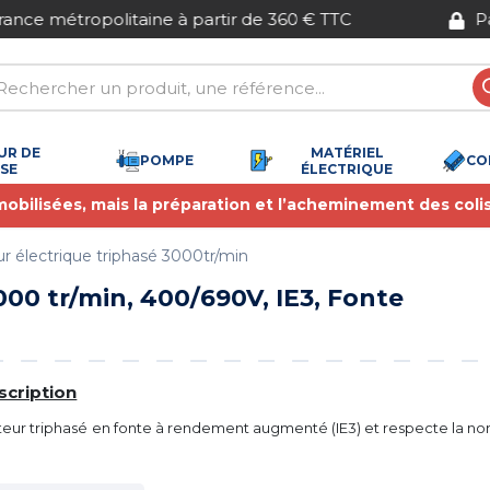
Paiement sécurisé
UR DE
MATÉRIEL
POMPE
CO
SSE
ÉLECTRIQUE
 mobilisées, mais la préparation et l’acheminement des coli
r électrique triphasé 3000tr/min
00 tr/min, 400/690V, IE3, Fonte
scription
eur triphasé en fonte à rendement augmenté (IE3) et respecte la n