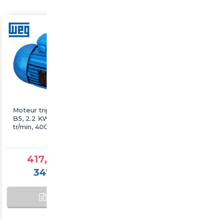
Moteur triphasé WEG
Moteur triphasé WEG
B5, 2.2 KW, 3000
B5, 22 KW, 3000 tr/min,
tr/min, 400/690V, IE3,
400/690V, IE3, Fonte
Fonte
417,25 €TTC
1 877,60 €TTC
347,71 €HT
1 564,67 €HT
AJOUTER AU
SUR
PANIER
COMMANDE