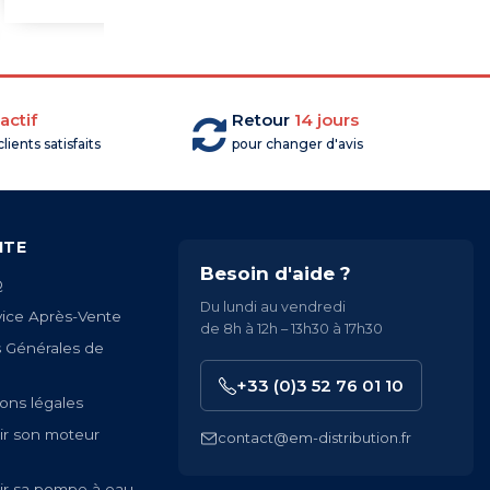
actif
Retour
14 jours
lients satisfaits
pour changer d'avis
ITE
Besoin d'aide ?
Q
Du lundi au vendredi
vice Après-Vente
de 8h à 12h – 13h30 à 17h30
s Générales de
+33 (0)3 52 76 01 10
ons légales
ir son moteur
contact@em-distribution.fr
ir sa pompe à eau