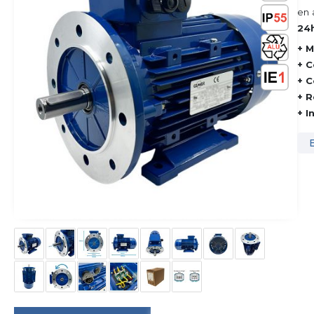
en 
24h
+ M
+ C
+ C
+ R
+ I