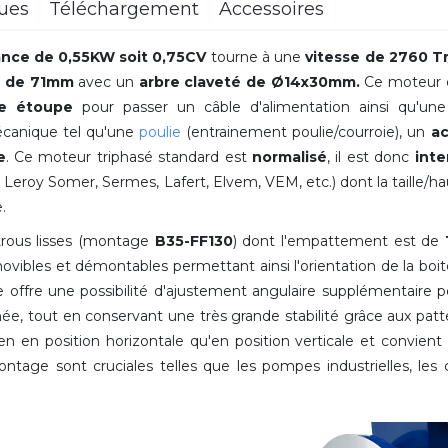
ques
Téléchargement
Accessoires
ance de 0,55KW soit 0,75CV
tourne à une
vitesse de 2760 T
e de 71mm
avec
un
arbre claveté de Ø14x30mm.
Ce moteur é
se étoupe
pour passer un câble d'alimentation ainsi qu'un
écanique tel qu'une
poulie
(entrainement poulie/courroie), un
a
e
. Ce moteur triphasé standard est
normalisé
, il est donc
int
roy Somer, Sermes, Lafert, Elvem, VEM, etc.) dont la taille/hau
.
trous lisses (montage
B35-FF130
) dont l'empattement est de
movibles et démontables permettant ainsi l'orientation de la boi
e offre une possibilité d'ajustement angulaire supplémentaire
ée, tout en conservant une très grande stabilité grâce aux patte
 en position horizontale qu'en position verticale et convient 
du montage sont cruciales telles que les pompes industrielles, le