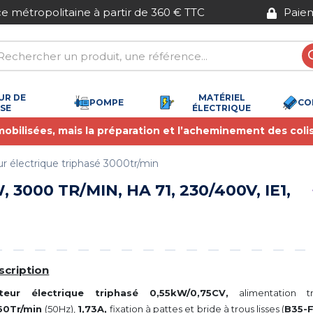
Paiement sécurisé
UR DE
MATÉRIEL
POMPE
CO
SSE
ÉLECTRIQUE
 mobilisées, mais la préparation et l’acheminement des coli
r électrique triphasé 3000tr/min
 3000 TR/MIN, HA 71, 230/400V, IE1,
scription
teur électrique triphasé 0,55kW/0,75CV,
alimentation 
60Tr/min
(50Hz),
1,73A,
fixation à pattes et bride à trous lisses (
B35-