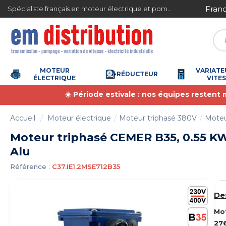
Gestion des cookies
ite en France métropolitaine à partir de 360 € TTC
Spécialiste français en moteur électrique et pompe à eau
MOTEUR
VARIATE
RÉDUCTEUR
ÉLECTRIQUE
VITE
☀️ Période estivale : nos équipes restent
Accueil
Moteur électrique
Moteur triphasé 380V
Moteu
Moteur triphasé CEMER B35, 0.55 KW,
Alu
Référence :
C37.IE1.2MSE712B35
De
Mo
27