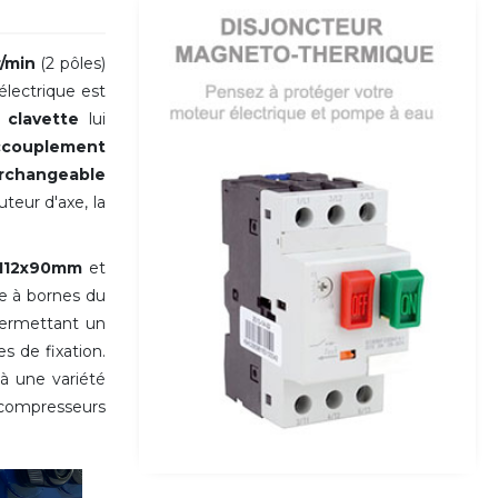
r/min
(2 pôles)
lectrique est
e
clavette
lui
ccouplement
erchangeable
teur d'axe, la
112x90mm
et
te à bornes du
 permettant un
s de fixation.
à une variété
s compresseurs