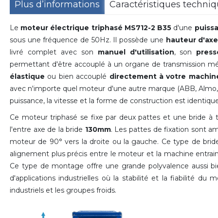
Plus d’informations
Caractéristiques techni
Le
moteur électrique triphasé MS712-2 B35
d'une
puiss
sous une fréquence de 50Hz. Il possède une
hauteur d'ax
livré complet avec son
manuel d'utilisation
, son
pres
permettant d'être accouplé à un organe de transmission m
élastique
ou bien accouplé
directement à votre machin
avec n'importe quel moteur d'une autre marque (ABB, Almo, Le
puissance, la vitesse et la forme de construction est identique
Ce moteur triphasé se fixe par deux pattes et une bride à 
l'entre axe de la bride
130mm
. Les pattes de fixation sont a
moteur de
90°
vers la droite ou la gauche
. Ce type de brid
alignement plus précis entre le moteur et la machine entrain
Ce type de montage offre une grande polyvalence aussi bien
d'applications industrielles où la stabilité et la fiabilité 
industriels et les groupes froids.