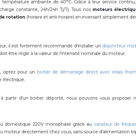
ne température ambiante de 40°C
. Grâce à leur service contin
harge constante, 24h/24h 7j/7j. Tous nos
moteurs électriqu
de rotation
(horaire et anti-horaire) en inversant simplement de
eur, il est fortement recommandé d'installer un
disjoncteur mo
t être réglé à la valeur de l'intensité nominale du moteur.
r, optez pour un
boitier de démarrage direct avec relais ther
 électrique.
t à partir d'un boitier déporté, nous pouvons vous propose
au domestique 220V monophasé grâce au
variateur de fréqu
e du moteur directement chez vous, sans source d'alimentation tr