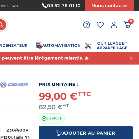
Nous acceptons le paiement par mandat
03 52 76 01 10
Nous contacter
0
OUTILLAGE ET
NDENSATEUR
AUTOMATISATION
APPAREILLAGE
s peuvent être lérègement ralentis. ☀️
PRIX UNITAIRE :
99,00 €
TTC
HT
82,50 €
En stock
tri
230/400V
,
AJOUTER AU PANIER
FF130
), taille
71