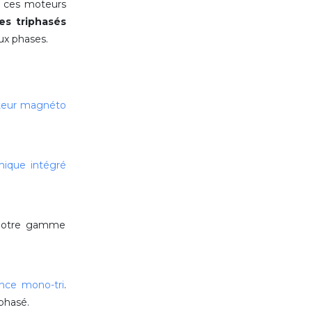
u, ces moteurs
es triphasés
ux phases.
teur magnéto
mique intégré
r notre gamme
ence mono-tri
.
iphasé.