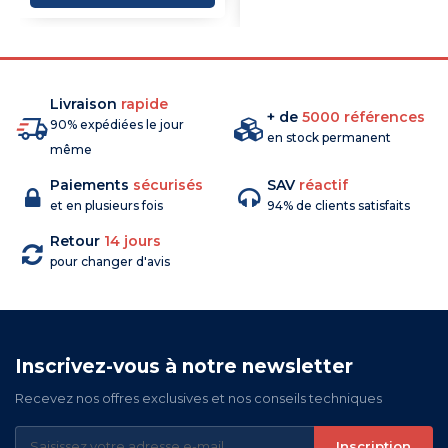
COMMANDE
Livraison
rapide
+ de
5000 références
90% expédiées le jour
en stock permanent
même
Paiements
sécurisés
SAV
réactif
et en plusieurs fois
94% de clients satisfaits
Retour
14 jours
pour changer d'avis
Inscrivez-vous à notre newsletter
Recevez nos offres exclusives et nos conseils techniques
Inscription