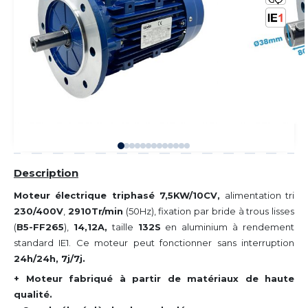
Description
Moteur électrique triphasé 7,5KW/10CV,
alimentation tri
230/400V
,
2910Tr/min
(50Hz), fixation par bride à trous lisses
(
B5-FF265
),
14,12A,
taille
132S
en aluminium à rendement
standard IE1. Ce moteur peut fonctionner sans interruption
24h/24h, 7j/7j.
+ Moteur fabriqué à partir de matériaux de haute
qualité.