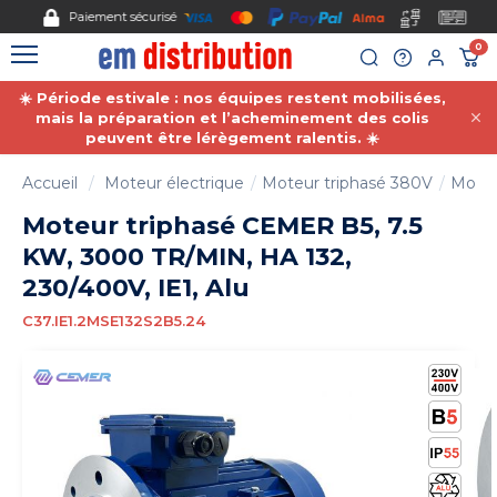
Gestion des cookies
Paiement sécurisé
0
☀️ Période estivale : nos équipes restent mobilisées,
mais la préparation et l’acheminement des colis
peuvent être lérègement ralentis. ☀️
Accueil
Moteur électrique
Moteur triphasé 380V
Moteu
Moteur triphasé CEMER B5, 7.5
KW, 3000 TR/MIN, HA 132,
230/400V, IE1, Alu
C37.IE1.2MSE132S2B5.24