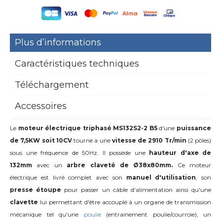
Plus d’informations
Caractéristiques techniques
Téléchargement
Accessoires
Le
moteur électrique triphasé MS132S2-2 B5
d'une
puissance
de 7,5KW soit 10CV
tourne à une
vitesse de 2910 Tr/min
(2 pôles)
sous une fréquence de 50Hz. Il possède une
hauteur d'axe de
132mm
avec
un
arbre claveté de Ø38x80mm.
Ce moteur
électrique est livré complet avec son
manuel d'utilisation
, son
presse étoupe
pour passer un câble d'alimentation ainsi qu'une
clavette
lui permettant d'être accouplé à un organe de transmission
mécanique tel qu'une
poulie
(entrainement poulie/courroie), un