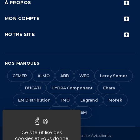
À PROPOS
MON COMPTE
NOTRE SITE
NOS MARQUES
CEMER
ALMO
ABB
WEG
Leroy Somer
DUCATI
HYDRA Component
Ebara
EM Distribution
IMO
Legrand
Morek
Solera
VEM
Ce site utilise des
Mentions légales
•
CGV
•
Plan du site
•
Avis clients
•
cookies et vous donne