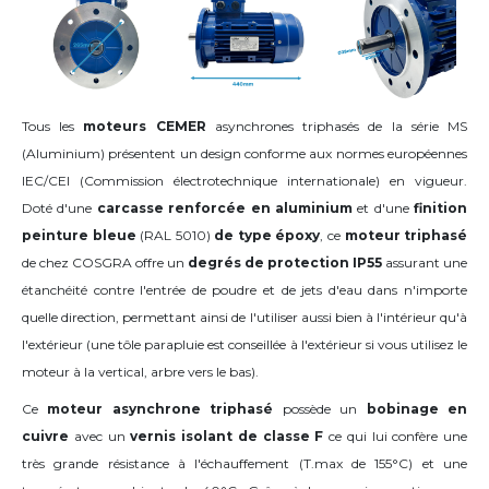
Tous les
moteurs CEMER
asynchrones triphasés de la série MS
(Aluminium) présentent un design conforme aux normes européennes
IEC/CEI (Commission électrotechnique internationale) en vigueur.
Doté d'une
carcasse renforcée
en aluminium
et d'une
finition
peinture bleue
(RAL 5010)
de type époxy
, ce
moteur triphasé
de chez COSGRA offre un
degrés de protection IP55
assurant une
étanchéité contre l'entrée de poudre et de jets d'eau dans n'importe
quelle direction, permettant ainsi de l'utiliser aussi bien à l'intérieur qu'à
l'extérieur (une tôle parapluie est conseillée à l'extérieur si vous utilisez le
moteur à la vertical, arbre vers le bas).
Ce
moteur asynchrone triphasé
possède un
bobinage en
cuivre
avec un
vernis isolant de classe F
ce qui lui confère une
très grande résistance à l'échauffement (T.max de 155°C) et une