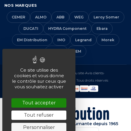
NOS MARQUES
CEMER
ALMO
ABB
WEG
Leroy Somer
DUCATI
HYDRA Component
Ebara
EM Distribution
IMO
Legrand
Morek
Solera
VEM
Ce site utilise des
Mentions légales
•
CGV
•
Plan du site
•
Avis clients
•
cookies et vous donne
© 2016-2026 EM Distribution - Tous droits réservés
le contrôle sur ceux que
vous souhaitez activer
Tout accepter
Tout refuser
Spécialiste de la machine tournante depuis 1965
Personnaliser