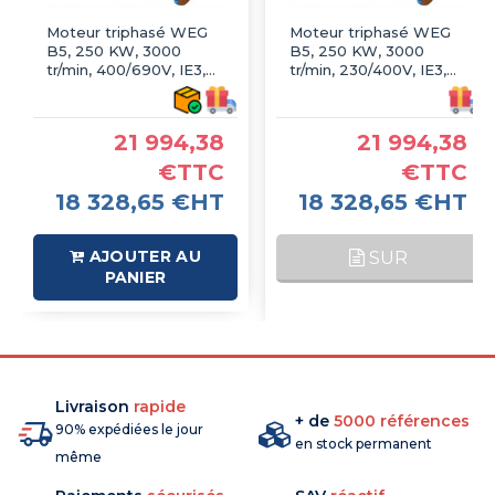
Moteur triphasé WEG
Moteur triphasé WEG
B5, 250 KW, 3000
B5, 250 KW, 3000
tr/min, 400/690V, IE3,
tr/min, 230/400V, IE3,
Fonte
Fonte
21 994,38
21 994,38
€TTC
€TTC
18 328,65 €HT
18 328,65 €HT
AJOUTER AU
SUR
PANIER
COMMANDE
Livraison
rapide
+ de
5000 références
90% expédiées le jour
en stock permanent
même