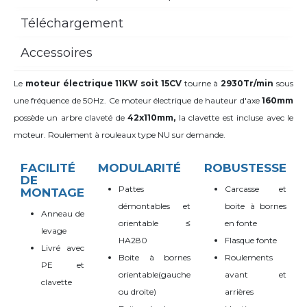
Téléchargement
Accessoires
Le
moteur électrique 11KW soit 15CV
tourne à
2930Tr/min
sous
une fréquence de 50Hz. Ce moteur électrique de hauteur d'axe
160mm
possède un arbre claveté de
42x110mm,
la clavette est incluse avec le
moteur. Roulement à rouleaux type NU sur demande.
FACILITÉ
MODULARITÉ
ROBUSTESSE
DE
Pattes
Carcasse et
MONTAGE
démontables et
boite à bornes
Anneau de
orientable
≤
en fonte
levage
HA280
Flasque fonte
Livré avec
Boite à bornes
Roulements
PE et
orientable(gauche
avant et
clavette
ou droite)
arrières