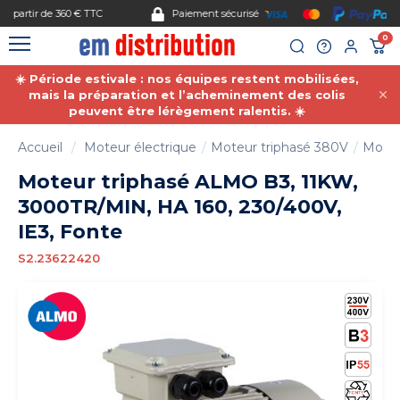
Gestion des cookies
Paiement sécurisé
0
☀️ Période estivale : nos équipes restent mobilisées,
mais la préparation et l’acheminement des colis
peuvent être lérègement ralentis. ☀️
Accueil
Moteur électrique
Moteur triphasé 380V
Moteu
Moteur triphasé ALMO B3, 11KW,
3000TR/MIN, HA 160, 230/400V,
IE3, Fonte
S2.23622420