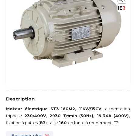
Description
Moteur électrique ST3-160M2, 11KW/15CV,
alimentation
triphasé
230/400V, 2930 Tr/min (50Hz), 19.34
A (400V),
fixation à pattes (
B3
), taille
160
en fonte à rendement IE3.
En savoir plus