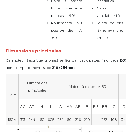
Boite à bornes
identiques
fonte orientable
Capot
par pas de 90°
ventilateur tôle
Roulements NU
Joints doubles
possible dès HA
lèvres avant et
160
arrière
Dimensions principales
Ce moteur électrique triphasé se fixe par deux pattes (montage
B3
)
dont l'empattement est de
210x254mm
.
Dimensions
Moteur à pattes IM B3
Bou
principales
Type
AC
AD
H
L
A
AA
AB
B
B'*
BB
C
D
160M
313
244
160
605
254
60
316
210
263
108
Ø42