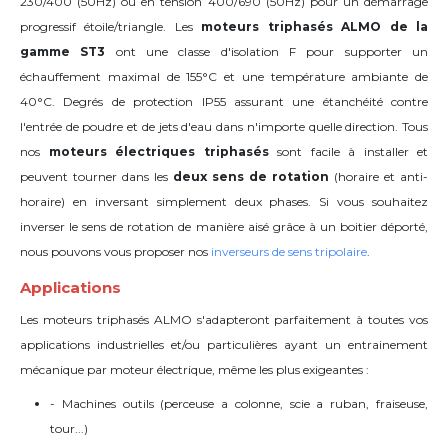
230/400 (50Hz) ou en tension 400/690 (50Hz) pour un démarrage
progressif étoile/triangle. Les
moteurs triphasés ALMO de la
gamme ST3
ont une classe d'isolation F
pour supporter un
échauffement maximal de 155°C et une température ambiante de
40°C.
Degrés de protection IP55 assurant une étanchéité contre
l'entrée de poudre et de jets d'eau dans n'importe quelle direction. Tous
nos
moteurs électriques triphasés
sont facile à installer et
peuvent tourner dans les
deux sens de rotation
(horaire et anti-
horaire) en inversant simplement deux phases. Si vous souhaitez
inverser le sens de rotation de manière aisé grâce à un boitier déporté,
nous pouvons vous proposer nos
inverseurs de sens tripolaire
.
Applications
Les moteurs triphasés ALMO s'adapteront parfaitement à toutes vos
applications industrielles et/ou particulières
ayant un entrainement
mécanique par moteur électrique
, même les plus exigeantes :
- Machines outils (perceuse a colonne, scie a ruban, fraiseuse,
tour...)