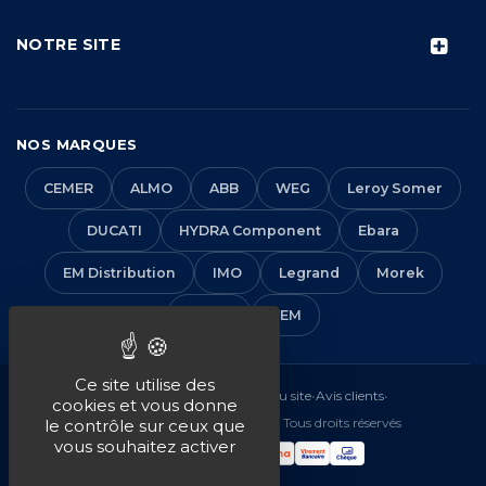
NOTRE SITE
NOS MARQUES
CEMER
ALMO
ABB
WEG
Leroy Somer
DUCATI
HYDRA Component
Ebara
EM Distribution
IMO
Legrand
Morek
Solera
VEM
Ce site utilise des
Mentions légales
•
CGV
•
Plan du site
•
Avis clients
•
cookies et vous donne
© 2016-2026 EM Distribution - Tous droits réservés
le contrôle sur ceux que
vous souhaitez activer