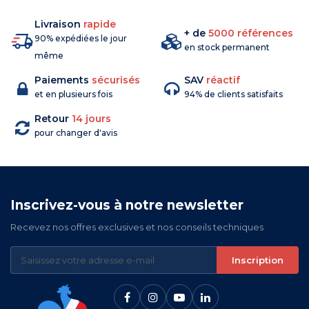
Livraison
rapide
+ de
5000 références
90% expédiées le jour
en stock permanent
même
Paiements
sécurisés
SAV
réactif
et en plusieurs fois
94% de clients satisfaits
Retour
14 jours
pour changer d'avis
Inscrivez-vous à notre newsletter
Recevez nos offres exclusives et nos conseils techniques
Inscription