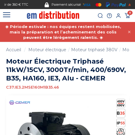
Gestion des cookies
Paiement sécurisé
0
☀️ Période estivale : nos équipes restent mobilisées,
mais la préparation et l’acheminement des colis
peuvent être lérègement ralentis. ☀️
Accueil
Moteur électrique
Moteur triphasé 380V
Moteu
Moteur Électrique Triphasé
11kW/15CV, 3000Tr/min, 400/690V,
B35, HA160, IE3, Alu - CEMER
C37.IE3.2MSE160M1B35.46