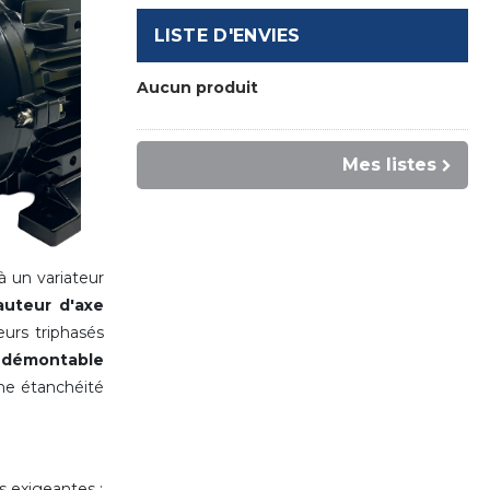
LISTE D'ENVIES
Aucun produit
Mes listes
 un variateur
auteur d'axe
rs triphasés
t démontable
ne étanchéité
s exigeantes :