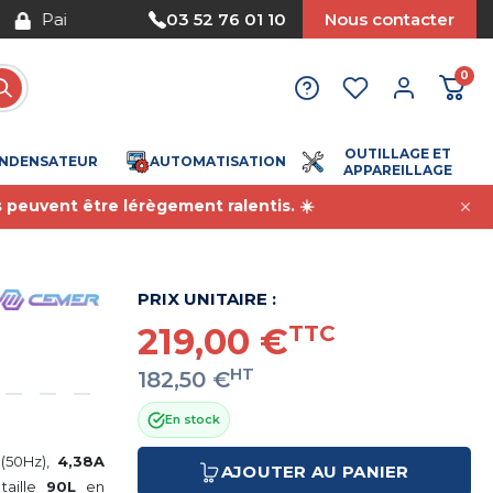
Nous acceptons le paiement par mandat
03 52 76 01 10
Nous contacter
0
OUTILLAGE ET
NDENSATEUR
AUTOMATISATION
APPAREILLAGE
s peuvent être lérègement ralentis. ☀️
PRIX UNITAIRE :
219,00 €
TTC
HT
182,50 €
En stock
(50Hz),
4,38A
AJOUTER AU PANIER
 taille
90L
en