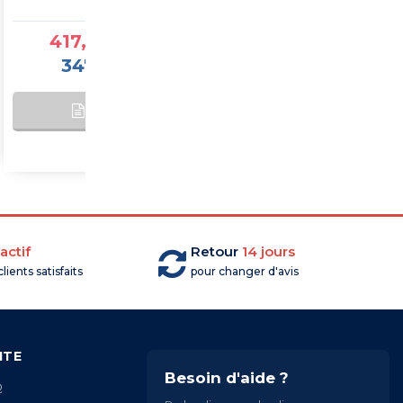
417,25 €TTC
1 877,60 €TTC
347,71 €HT
1 564,67 €HT
AJOUTER AU
SUR
PANIER
COMMANDE
actif
Retour
14 jours
lients satisfaits
pour changer d'avis
ITE
Besoin d'aide ?
Q