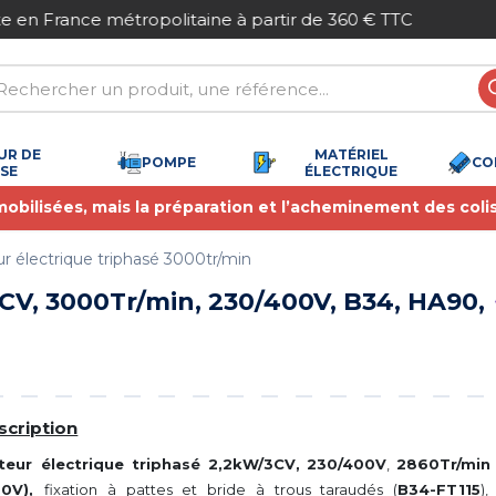
Paiement sécurisé
UR DE
MATÉRIEL
POMPE
CO
SSE
ÉLECTRIQUE
 mobilisées, mais la préparation et l’acheminement des coli
r électrique triphasé 3000tr/min
CV, 3000Tr/min, 230/400V, B34, HA90,
scription
teur électrique triphasé 2,2kW/3CV,
230/400V
,
2860Tr/min
00V),
fixation à pattes et bride à trous taraudés (
B34-FT115
),