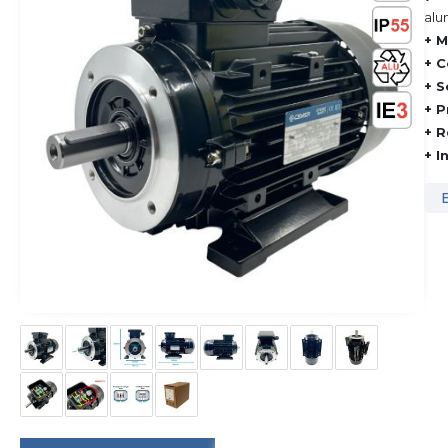
alu
+ M
+ C
+ S
+ P
+ R
+ I