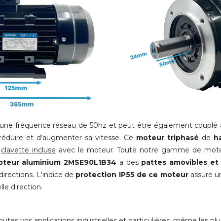
une fréquence réseau de 50hz et peut être également couplé à
réduire et d'augmenter sa vitesse. Ce
moteur triphasé
de
h
e
clavette incluse
avec le moteur. Toute notre gamme de moteu
teur aluminium 2MSE90L1B34
a des
pattes amovibles e
directions. L'indice de
protection IP55 de ce moteur
assure u
le direction.
es vos applications industrielles et particulières, même les plu