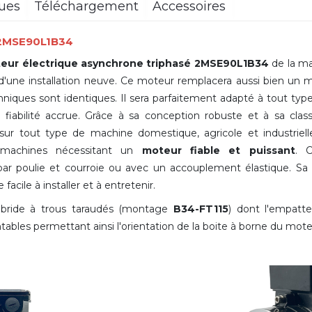
ques
Téléchargement
Accessoires
 2MSE90L1B34
eur électrique asynchrone triphasé 2MSE90L1B34
de la m
 d'une installation neuve. Ce moteur remplacera aussi bien un
ques sont identiques. Il sera parfaitement adapté à tout type
iabilité accrue. Grâce à sa conception robuste et à sa classe
 sur tout type de machine domestique, agricole et industrie
 machines nécessitant un
moteur fiable et puissant
. 
r poulie et courroie ou avec un accouplement élastique. S
facile à installer et à entretenir.
 bride à trous taraudés (montage
B34-FT115
) dont l'empatt
tables permettant ainsi l'orientation de la boite à borne du mot