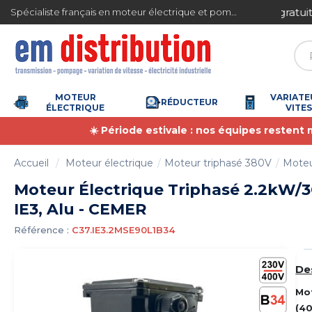
Gestion des cookies
ite en France métropolitaine à partir de 360 € TTC
Spécialiste français en moteur électrique et pompe à eau
MOTEUR
VARIATE
RÉDUCTEUR
ÉLECTRIQUE
VITE
☀️ Période estivale : nos équipes restent
Accueil
Moteur électrique
Moteur triphasé 380V
Moteu
Moteur Électrique Triphasé 2.2kW/3
IE3, Alu - CEMER
Référence :
C37.IE3.2MSE90L1B34
De
Mo
(4