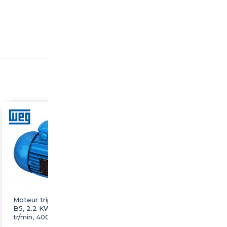
Moteur triphasé WEG
Moteur triphasé WEG
B5, 2.2 KW, 3000
B5, 22 KW, 3000 tr/min,
tr/min, 400/690V, IE3,
400/690V, IE3, Fonte
Fonte