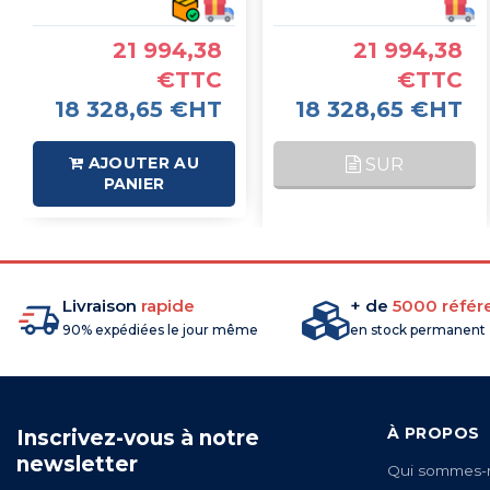
21 994,38
21 994,38
€TTC
€TTC
18 328,65 €HT
18 328,65 €HT
AJOUTER AU
SUR
PANIER
COMMANDE
Livraison
rapide
+ de
5000 référ
90% expédiées le jour même
en stock permanent
À PROPOS
Inscrivez-vous à notre
newsletter
Qui sommes-