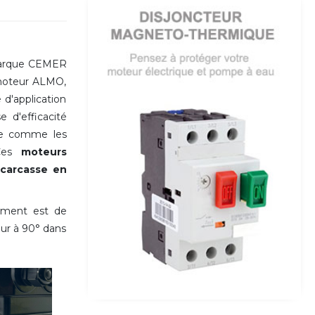
arque CEMER
 moteur ALMO,
 d'application
 d'efficacité
lle comme les
Ces
moteurs
a
carcasse en
ement est de
eur à 90° dans