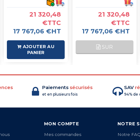
21 320,48
21 320,48
€TTC
€TTC
17 767,06 €HT
17 767,06 €HT
AJOUTER AU
SUR
PANIER
COMMANDE
ences
Paiements
sécurisés
SAV
ré
et en plusieurs fois
94% de c
MON COMPTE
NOTRE S
nous
Mes commandes
Notre FA