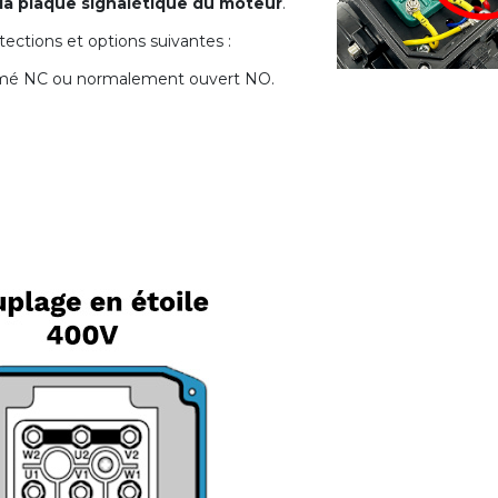
 la plaque signalétique du moteur
.
ections et options suivantes :
rmé NC ou normalement ouvert NO.