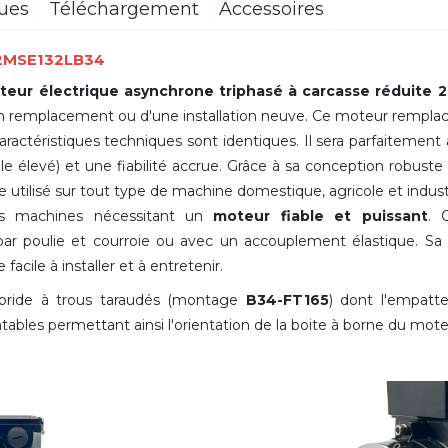
ques
Téléchargement
Accessoires
 2MSE132LB34
teur électrique asynchrone triphasé à carcasse réduite
n remplacement ou d'une installation neuve. Ce moteur remplac
téristiques techniques sont identiques. Il sera parfaitement 
 élevé) et une fiabilité accrue. Grâce à sa conception robuste 
e utilisé sur tout type de machine domestique, agricole et indu
es machines nécessitant un
moteur fiable et puissant
. 
r poulie et courroie ou avec un accouplement élastique. S
facile à installer et à entretenir.
 bride à trous taraudés (montage
B34-FT165
) dont l'empatt
tables permettant ainsi l'orientation de la boite à borne du mot