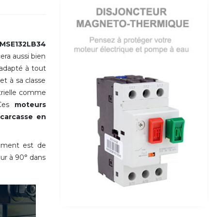
 2MSE132LB34
era aussi bien
adapté à tout
et à sa classe
strielle comme
Ces
moteurs
a
carcasse en
ement est de
eur à 90° dans