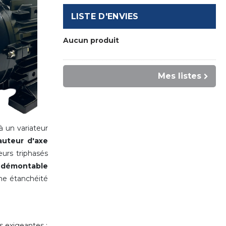
LISTE D'ENVIES
Aucun produit
Mes listes
 un variateur
auteur d'axe
rs triphasés
t démontable
ne étanchéité
s exigeantes :