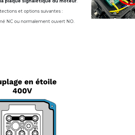
 la plaque signalétique du moteur
.
ections et options suivantes :
rmé NC ou normalement ouvert NO.