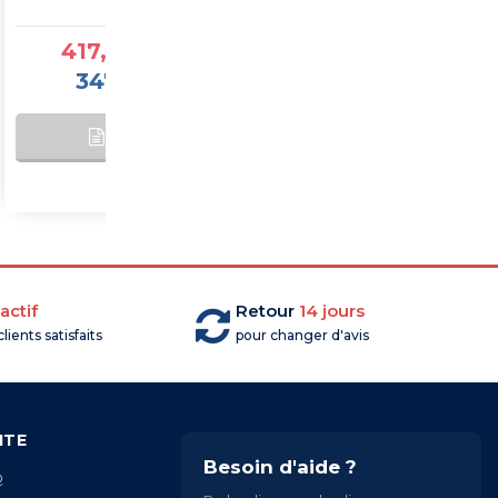
417,25 €TTC
1 877,60 €TTC
347,71 €HT
1 564,67 €HT
AJOUTER AU
SUR
PANIER
COMMANDE
actif
Retour
14 jours
lients satisfaits
pour changer d'avis
ITE
Besoin d'aide ?
Q