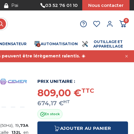
Nous acceptons le paiement par mandat
03 52 76 01 10
Nous contacter
0
OUTILLAGE ET
NDENSATEUR
AUTOMATISATION
APPAREILLAGE
s peuvent être lérègement ralentis. ☀️
PRIX UNITAIRE :
809,00 €
TTC
HT
674,17 €
En stock
(50Hz), 19
,73A
AJOUTER AU PANIER
 taille
132L
en