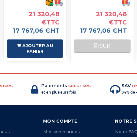
21 320,48
21 320,48
€TTC
€TTC
17 767,06 €HT
17 767,06 €HT
AJOUTER AU
SUR
PANIER
COMMANDE
ences
Paiements
sécurisés
SAV
ré
et en plusieurs fois
94% de c
MON COMPTE
NOTRE S
nous
Mes commandes
Notre FA