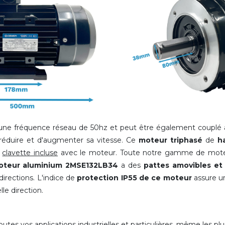
ne fréquence réseau de 50hz et peut être également couplé à
réduire et d'augmenter sa vitesse. Ce
moteur triphasé
de
h
e
clavette incluse
avec le moteur. Toute notre gamme de moteu
oteur aluminium 2MSE132LB34
a des
pattes amovibles e
directions. L'indice de
protection IP55 de ce moteur
assure u
le direction.
es vos applications industrielles et particulières, même les plu