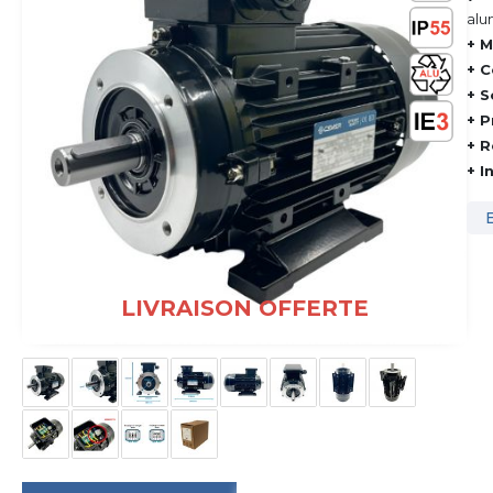
alu
+ M
+ C
+ S
+ P
+ R
+ I
LIVRAISON OFFERTE