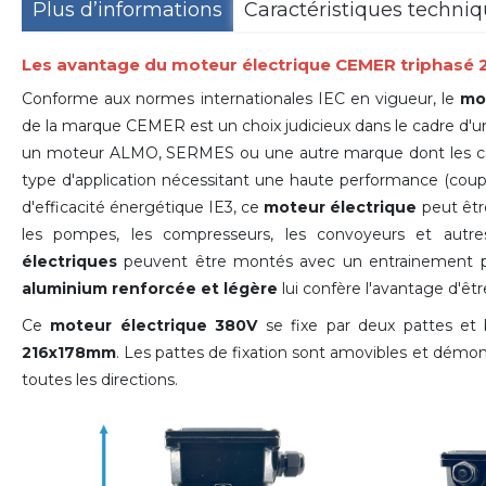
Plus d’informations
Caractéristiques techni
Les avantage du moteur électrique CEMER triphasé
Conforme aux normes internationales IEC en vigueur, le
mo
de la marque CEMER est un choix judicieux dans le cadre d'u
un moteur ALMO, SERMES ou une autre marque dont les carac
type d'application nécessitant une haute performance (couple
d'efficacité énergétique IE3, ce
moteur électrique
peut êtr
les pompes, les compresseurs, les convoyeurs et autr
électriques
peuvent être montés avec un entrainement pa
aluminium renforcée et légère
lui confère l'avantage d'être 
Ce
moteur électrique 380V
se fixe par deux pattes et
216x178mm
. Les pattes de fixation sont amovibles et démon
toutes les directions.