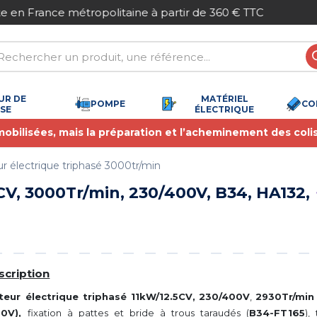
Paiement sécurisé
UR DE
MATÉRIEL
POMPE
CO
SSE
ÉLECTRIQUE
 mobilisées, mais la préparation et l’acheminement des coli
r électrique triphasé 3000tr/min
V, 3000Tr/min, 230/400V, B34, HA132,
scription
eur électrique triphasé 11kW/12.5CV,
230/400V
,
2930Tr/min
00V),
fixation à pattes et bride à trous taraudés (
B34-FT165
),