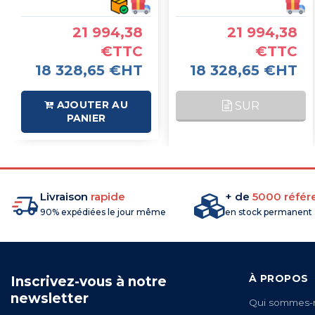
21 994,38
21 994,38
€TTC
€TTC
18 328,65 €HT
18 328,65 €HT
AJOUTER AU
SUR
PANIER
COMMANDE
Livraison
rapide
+ de
5000 référ
90% expédiées le jour même
en stock permanent
À PROPOS
Inscrivez-vous à notre
newsletter
Qui sommes-