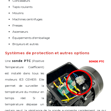
Concasseurs
Tapis roulants
Moulins
Machines centrifuges
Presses
Ascenseurs
Équipements d'emballage
Broyeurs et autres
Systèmes de protection et autres options
Une
sonde PTC
(Positive
Temperature Coefficient)
est installé dans tous les
moteurs IE3 CEMER. Elle
permet de surveiller la
température du moteur en
temps réel. Si la
température dépasse un
certain seuil, la résistance de la sonde augmente rapidement, ce qui