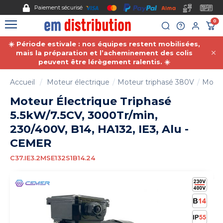
Gestion des cookies
Paiement sécurisé
0
☀️ Période estivale : nos équipes restent mobilisées,
mais la préparation et l’acheminement des colis
peuvent être lérègement ralentis. ☀️
Accueil
Moteur électrique
Moteur triphasé 380V
Moteu
Moteur Électrique Triphasé
5.5kW/7.5CV, 3000Tr/min,
230/400V, B14, HA132, IE3, Alu -
CEMER
C37.IE3.2MSE132S1B14.24