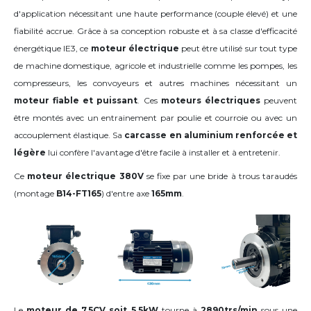
d'application nécessitant une haute performance (couple élevé) et une
fiabilité accrue. Grâce à sa conception robuste et à sa classe d'efficacité
énergétique IE3, ce
moteur électrique
peut être utilisé sur tout type
de machine domestique, agricole et industrielle comme les pompes, les
compresseurs, les convoyeurs et autres machines nécessitant un
moteur fiable et puissant
. Ces
moteurs électriques
peuvent
être montés avec un entrainement par poulie et courroie ou avec un
accouplement élastique. Sa
carcasse en aluminium renforcée et
légère
lui confère l'avantage d'être facile à installer et à entretenir.
Ce
moteur électrique 380V
se fixe par une bride à trous taraudés
(montage
B14-FT165
) d'entre axe
165mm
.
Le
moteur de 7.5CV soit 5.5kW
tourne à
2890trs/min
sous une