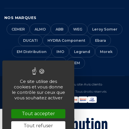
NOS MARQUES
CEMER
ALMO
ABB
WEG
Leroy Somer
DUCATI
HYDRA Component
Ebara
EM Distribution
IMO
Legrand
Morek
Solera
VEM
Ce site utilise des
Mentions légales
•
CGV
•
Plan du site
•
Avis clients
•
cookies et vous donne
© 2016-2026 EM Distribution - Tous droits réservés
le contrôle sur ceux que
vous souhaitez activer
Tout accepter
Tout refuser