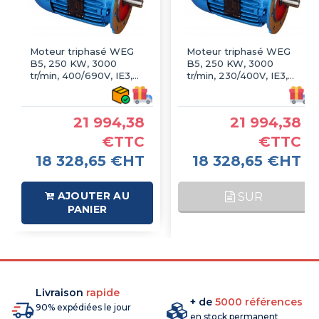
Moteur triphasé WEG
Moteur triphasé WEG
B5, 250 KW, 3000
B5, 250 KW, 3000
tr/min, 400/690V, IE3,
tr/min, 230/400V, IE3,
Fonte
Fonte
21 994,38
21 994,38
€TTC
€TTC
18 328,65 €HT
18 328,65 €HT
AJOUTER AU
SUR
PANIER
COMMANDE
Livraison
rapide
+ de
5000 références
90% expédiées le jour
en stock permanent