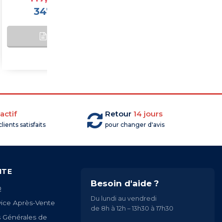
347,71 €HT
1 564,67 €HT
AJOUTER AU
SUR
PANIER
COMMANDE
actif
Retour
14 jours
lients satisfaits
pour changer d'avis
ITE
Besoin d'aide ?
Q
Du lundi au vendredi
vice Après-Vente
de 8h à 12h – 13h30 à 17h30
s Générales de