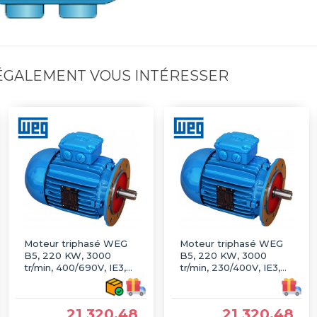
 ÉGALEMENT VOUS INTÉRESSER
Moteur triphasé WEG
Moteur triphasé WEG
B5, 220 KW, 3000
B5, 220 KW, 3000
tr/min, 400/690V, IE3,
tr/min, 230/400V, IE3,
Fonte
Fonte
21 320,48
21 320,48