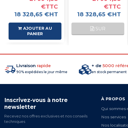
€TTC
€TTC
18 328,65 €HT
18 328,65 €HT
AJOUTER AU
SUR
PANIER
COMMANDE
Livraison
rapide
+ de
5000 référ
90% expédiées le jour même
en stock permanent
À PROPOS
Inscrivez-vous à notre
newsletter
Qui sommes-
Recevez nos offres exclusives et nos conseils
Nos services
techniques
Nos localisati