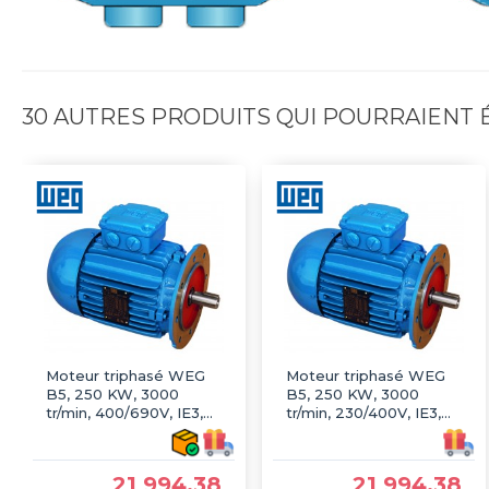
30 AUTRES PRODUITS QUI POURRAIENT
Moteur triphasé WEG
Moteur triphasé WEG
B5, 250 KW, 3000
B5, 250 KW, 3000
tr/min, 400/690V, IE3,
tr/min, 230/400V, IE3,
Fonte
Fonte
21 994,38
21 994,38