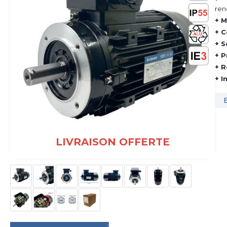
ren
+ M
+ C
+ S
+ P
+ R
+ I
LIVRAISON OFFERTE