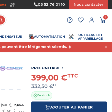
Nous acceptons le paiement par mandat
03 52 76 01 10
Nous contacter
0
OUTILLAGE ET
NDENSATEUR
AUTOMATISATION
APPAREILLAGE
s peuvent être lérègement ralentis. ☀️
PRIX UNITAIRE :
399,00 €
TTC
HT
332,50 €
En stock
(50Hz),
7,65A
AJOUTER AU PANIER
uminium à haut