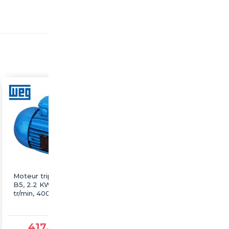
Moteur triphasé WEG
Moteur triphasé WEG
B5, 2.2 KW, 3000
B5, 22 KW, 3000 tr/min,
tr/min, 400/690V, IE3,
400/690V, IE3, Fonte
Fonte
417,25 €TTC
1 877,60 €TTC