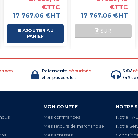
€TTC
€TTC
17 767,06 €HT
17 767,06 €HT
AJOUTER AU
SUR
PANIER
COMMANDE
ences
Paiements
sécurisés
SAV
ré
et en plusieurs fois
94% de c
MON COMPTE
NOTRE S
nous
Mes commandes
Notre FA
Mes retours de marchandise
Notre Ser
ons
Mes adresses
Condition