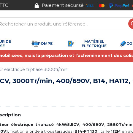
Paiement sécurisé
UR DE
MATÉRIEL
POMPE
CO
SSE
ÉLECTRIQUE
 mobilisées, mais la préparation et l’acheminement des coli
r électrique triphasé 3000tr/min
V, 3000Tr/min, 400/690V, B14, HA112,
scription
teur électrique triphasé 4kW/5.5CV,
400/690V
,
2880Tr/min
00V),
fixation à bride à trous taraudés (
B14-FT130
), taille
112M
en al