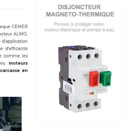
arque CEMER
 moteur ALMO,
 d'application
 d'efficacité
lle comme les
Ces
moteurs
a
carcasse en