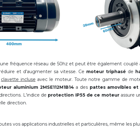
une fréquence réseau de 50hz et peut être également couplé à
réduire et d'augmenter sa vitesse. Ce
moteur triphasé
de
h
e
clavette incluse
avec le moteur. Toute notre gamme de moteu
teur aluminium 2MSE112M1B14
a des
pattes amovibles e
directions. L'indice de
protection IP55 de ce moteur
assure u
le direction.
es vos applications industrielles et particulières, même les plu