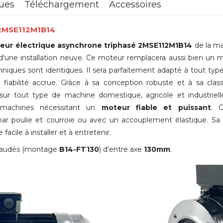
ques
Téléchargement
Accessoires
 2MSE112M1B14
eur électrique asynchrone triphasé 2MSE112M1B14
de la m
 d'une installation neuve. Ce moteur remplacera aussi bien un
ques sont identiques. Il sera parfaitement adapté à tout type
iabilité accrue. Grâce à sa conception robuste et à sa classe
 sur tout type de machine domestique, agricole et industrie
 machines nécessitant un
moteur fiable et puissant
. 
r poulie et courroie ou avec un accouplement élastique. S
facile à installer et à entretenir.
taraudés (montage
B14-FT130
) d'entre axe
130mm
.