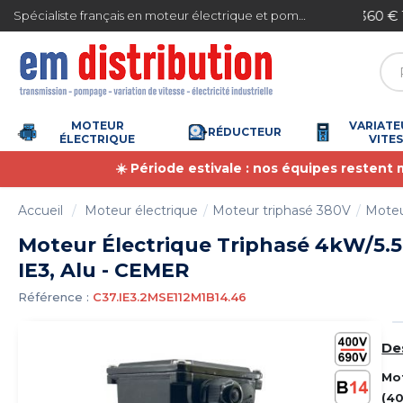
Gestion des cookies
ite en France métropolitaine à partir de 360 € TTC
Spécialiste français en moteur électrique et pompe à eau
MOTEUR
VARIATE
RÉDUCTEUR
ÉLECTRIQUE
VITE
☀️ Période estivale : nos équipes restent
Accueil
Moteur électrique
Moteur triphasé 380V
Moteu
Moteur Électrique Triphasé 4kW/5.5C
IE3, Alu - CEMER
Référence :
C37.IE3.2MSE112M1B14.46
De
Mo
(4