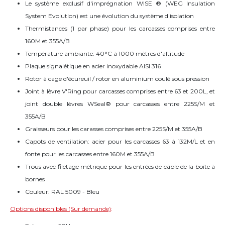
Le système exclusif d'imprégnation WISE ® (WEG Insulation
System Evolution) est une évolution du système d'isolation
Thermistances (1 par phase) pour les carcasses comprises entre
160M et 355A/B
Température ambiante: 40°C à 1000 mètres d'altitude
Plaque signalétique en acier inoxydable AISI 316
Rotor à cage d'écureuil / rotor en aluminium coulé sous pression
Joint à lèvre V'Ring pour carcasses comprises entre 63 et 200L, et
joint double lèvres WSeal® pour carcasses entre 225S/M et
355A/B
Graisseurs pour les carasses comprises entre 225S/M et 355A/B
Capots de ventilation: acier pour les carcasses 63 à 132M/L et en
fonte pour les carcasses entre 160M et 355A/B
Trous avec filetage métrique pour les entrées de câble de la boîte à
bornes
Couleur: RAL 5009 - Bleu
Options disponibles (Sur demande)
: