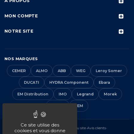
À PROPOS
MON COMPTE
NOTRE SITE
NOS MARQUES
CEMER
ALMO
ABB
WEG
Leroy Somer
DUCATI
HYDRA Component
Ebara
EM Distribution
IMO
Legrand
Morek
Solera
VEM
Ce site utilise des
Mentions légales
•
CGV
•
Plan du site
•
Avis clients
•
cookies et vous donne