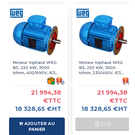
Moteur triphasé WEG
Moteur triphasé WEG
B5, 250 KW, 3000
B5, 250 KW, 3000
tr/min, 400/690V, IE3,
tr/min, 230/400V, IE3,
Fonte
Fonte
21 994,38
21 994,38
€TTC
€TTC
18 328,65 €HT
18 328,65 €HT
AJOUTER AU
SUR
PANIER