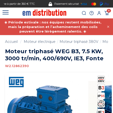
Gestion des cookies
Paiement sécurisé
0
☀️ Période estivale : nos équipes restent mobilisées,
mais la préparation et l’acheminement des colis
peuvent être lérègement ralentis. ☀️
Accueil
Moteur électrique
Moteur triphasé 380V
Moteu
Moteur triphasé WEG B3, 7.5 KW,
3000 tr/min, 400/690V, IE3, Fonte
W2.12862390