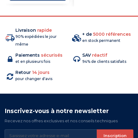
COMMANDE
Livraison
rapide
+ de
5000 références
90% expédiées le jour
en stock permanent
même
Paiements
sécurisés
SAV
réactif
et en plusieurs fois
94% de clients satisfaits
Retour
14 jours
pour changer d'avis
Inscrivez-vous à notre newsletter
Recevez nos offres exclusives et nos conseils techniques
Inscription