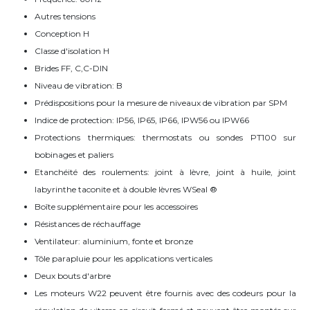
Autres tensions
Conception H
Classe d'isolation H
Brides FF, C,C-DIN
Niveau de vibration: B
Prédispositions pour la mesure de niveaux de vibration par SPM
Indice de protection: IP56, IP65, IP66, IPW56 ou IPW66
Protections thermiques: thermostats ou sondes PT100 sur
bobinages et paliers
Etanchéité des roulements: joint à lèvre, joint à huile, joint
labyrinthe taconite et à double lèvres WSeal ®
Boîte supplémentaire pour les accessoires
Résistances de réchauffage
Ventilateur: aluminium, fonte et bronze
Tôle parapluie pour les applications verticales
Deux bouts d'arbre
Les moteurs W22 peuvent être fournis avec des codeurs pour la