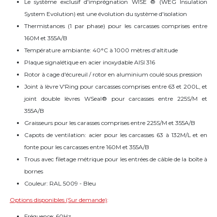
Le système exclusif d'imprégnation WISE ® (WEG Insulation
System Evolution) est une évolution du système d'isolation
Thermistances (1 par phase) pour les carcasses comprises entre
160M et 355A/B
Température ambiante: 40°C à 1000 mètres d'altitude
Plaque signalétique en acier inoxydable AISI 316
Rotor à cage d'écureuil / rotor en aluminium coulé sous pression
Joint à lèvre V'Ring pour carcasses comprises entre 63 et 200L, et
joint double lèvres WSeal® pour carcasses entre 225S/M et
355A/B
Graisseurs pour les carasses comprises entre 225S/M et 355A/B
Capots de ventilation: acier pour les carcasses 63 à 132M/L et en
fonte pour les carcasses entre 160M et 355A/B
Trous avec filetage métrique pour les entrées de câble de la boîte à
bornes
Couleur: RAL 5009 - Bleu
Options disponibles (Sur demande)
:
Fréquence: 60Hz