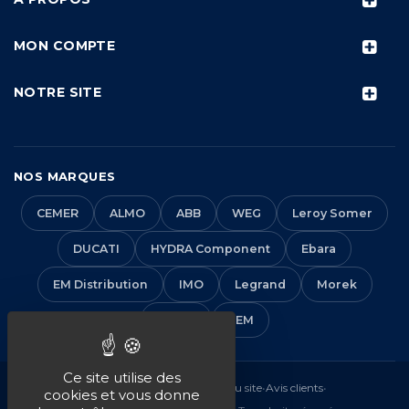
MON COMPTE
NOTRE SITE
NOS MARQUES
CEMER
ALMO
ABB
WEG
Leroy Somer
DUCATI
HYDRA Component
Ebara
EM Distribution
IMO
Legrand
Morek
Solera
VEM
Ce site utilise des
Mentions légales
•
CGV
•
Plan du site
•
Avis clients
•
cookies et vous donne