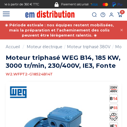
Gestion des cookies
Paiement sécurisé
0
☀️ Période estivale : nos équipes restent mobilisées,
mais la préparation et l’acheminement des colis
peuvent être lérègement ralentis. ☀️
Accueil
Moteur électrique
Moteur triphasé 380V
Moteu
Moteur triphasé WEG B14, 185 KW,
3000 tr/min, 230/400V, IE3, Fonte
W2.WFPT2-G18524B14T