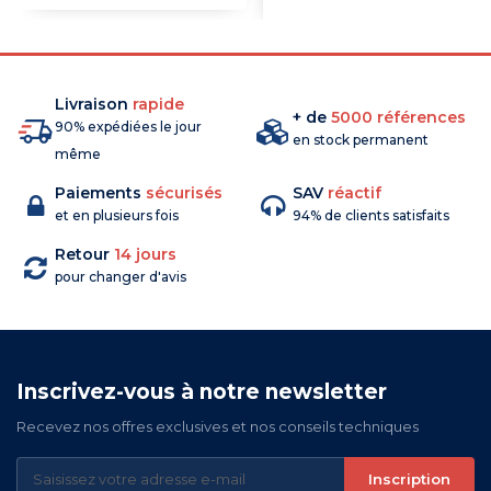
COMMANDE
Livraison
rapide
+ de
5000 références
90% expédiées le jour
en stock permanent
même
Paiements
sécurisés
SAV
réactif
et en plusieurs fois
94% de clients satisfaits
Retour
14 jours
pour changer d'avis
Inscrivez-vous à notre newsletter
Recevez nos offres exclusives et nos conseils techniques
Inscription