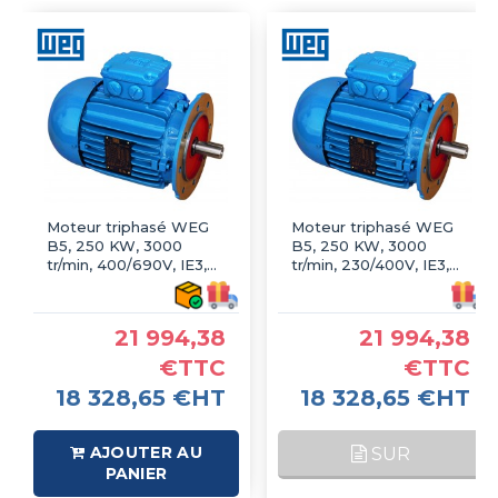
Moteur triphasé WEG
Moteur triphasé WEG
B5, 250 KW, 3000
B5, 250 KW, 3000
tr/min, 400/690V, IE3,
tr/min, 230/400V, IE3,
Fonte
Fonte
21 994,38
21 994,38
€TTC
€TTC
18 328,65 €HT
18 328,65 €HT
AJOUTER AU
SUR
PANIER