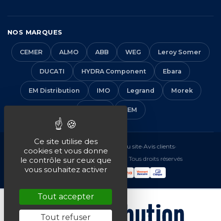
NOS MARQUES
CEMER
ALMO
ABB
WEG
Leroy Somer
DUCATI
HYDRA Component
Ebara
EM Distribution
IMO
Legrand
Morek
Solera
VEM
Ce site utilise des
Mentions légales
•
CGV
•
Plan du site
•
Avis clients
•
cookies et vous donne
© 2016-2026 EM Distribution - Tous droits réservés
le contrôle sur ceux que
vous souhaitez activer
Tout accepter
Tout refuser