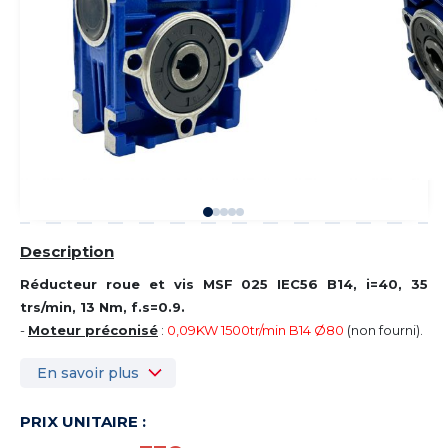
Description
Réducteur roue et vis MSF 025 IEC56 B14, i=40, 35
trs/min, 13 Nm, f.s=0.9.
-
Moteur préconisé
:
0,09KW 1500tr/min B14 Ø80
(non fourni).
En savoir plus
PRIX UNITAIRE :