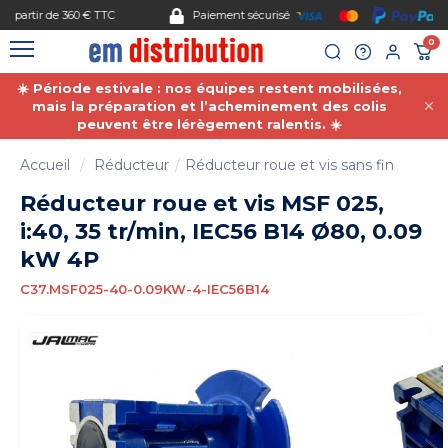
Gestion des cookies
Paiement sécurisé
0
☀️ Période estivale : nos équipes restent mobilisées,
mais la préparation et l’acheminement des colis
peuvent être lérègement ralentis. ☀️
Accueil
Réducteur
Réducteur roue et vis sans fin
Réducteur roue et vis MSF 025,
i:40, 35 tr/min, IEC56 B14 Ø80, 0.09
kW 4P
C37.MSF025-40-0.09KW-4-IEC56B14