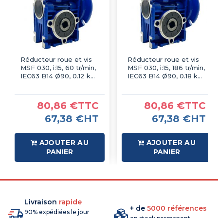
Réducteur roue et vis
Réducteur roue et vis
MSF 030, i:15, 60 tr/min,
MSF 030, i:15, 186 tr/min,
IEC63 B14 Ø90, 0.12 kW
IEC63 B14 Ø90, 0.18 kW
6P
2P
80,86 €TTC
80,86 €TTC
67,38 €HT
67,38 €HT
AJOUTER AU
AJOUTER AU
PANIER
PANIER
Livraison
rapide
+ de
5000 références
90% expédiées le jour