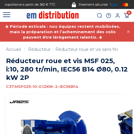
Gestion des cookies
Paiement sécurisé
0
☀️ Période estivale : nos équipes restent mobilisées,
mais la préparation et l’acheminement des colis
peuvent être lérègement ralentis. ☀️
Accueil
Réducteur
Réducteur roue et vis sans fin
Réducteur roue et vis MSF 025,
i:10, 280 tr/min, IEC56 B14 Ø80, 0.12
kW 2P
C37.MSF025-10-0.12KW-2-IEC56B14