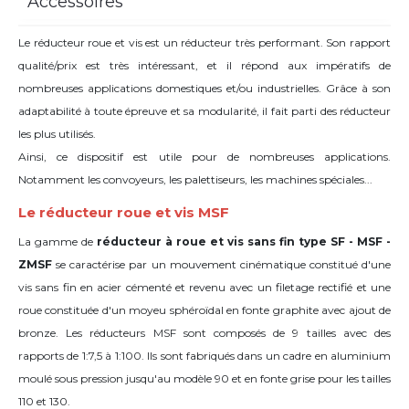
Accessoires
Le réducteur roue et vis est un réducteur très performant. Son rapport
qualité/prix est très intéressant, et il répond aux impératifs de
nombreuses applications domestiques et/ou industrielles. Grâce à son
adaptabilité à toute épreuve et sa modularité, il fait parti des réducteur
les plus utilisés.
Ainsi, ce dispositif est utile pour de nombreuses applications.
Notamment les convoyeurs, les palettiseurs, les machines spéciales...
Le réducteur roue et vis MSF
La gamme de
réducteur à roue et vis sans fin type SF - MSF -
ZMSF
se caractérise par un mouvement cinématique constitué d'une
vis sans fin en acier cémenté et revenu avec un filetage rectifié et une
roue constituée d'un moyeu sphéroïdal en fonte graphite avec ajout de
bronze. Les réducteurs MSF sont composés de 9 tailles avec des
rapports de 1:7,5 à 1:100. Ils sont fabriqués dans un cadre en aluminium
moulé sous pression jusqu'au modèle 90 et en fonte grise pour les tailles
110 et 130.