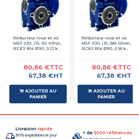
Réducteur roue et vis
Réducteur roue et vis
MSF 030, i:15, 60 tr/min,
MSF 030, i:15, 186 tr/min,
IEC63 B14 Ø90, 0.12 kW
IEC63 B14 Ø90, 0.18 kW
6P
2P
80,86 €TTC
80,86 €TTC
67,38 €HT
67,38 €HT
AJOUTER AU
AJOUTER AU
PANIER
PANIER
Livraison
rapide
+ de
5000 références
90% expédiées le jour