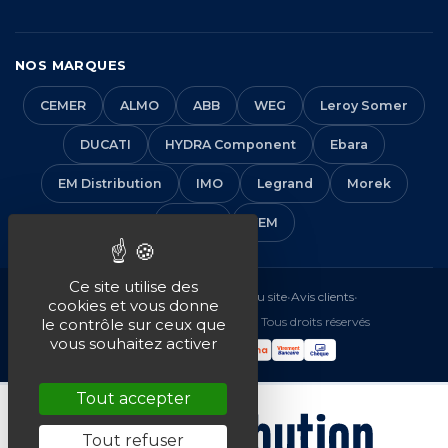
NOS MARQUES
CEMER
ALMO
ABB
WEG
Leroy Somer
DUCATI
HYDRA Component
Ebara
EM Distribution
IMO
Legrand
Morek
Solera
VEM
Ce site utilise des
Mentions légales
•
CGV
•
Plan du site
•
Avis clients
•
cookies et vous donne
© 2016-2026 EM Distribution - Tous droits réservés
le contrôle sur ceux que
vous souhaitez activer
Tout accepter
Tout refuser