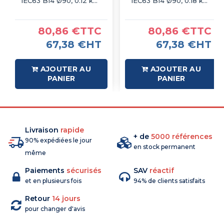
IEC63 B14 Ø90, 0.12 kW
IEC63 B14 Ø90, 0.18 kW
6P
2P
80,86 €TTC
80,86 €TTC
67,38 €HT
67,38 €HT
AJOUTER AU
AJOUTER AU
PANIER
PANIER
Livraison
rapide
+ de
5000 références
90% expédiées le jour
en stock permanent
même
Paiements
sécurisés
SAV
réactif
et en plusieurs fois
94% de clients satisfaits
Retour
14 jours
pour changer d'avis