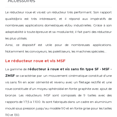
Accessoires
Le réducteur roue et vis est un réducteur très performant. Son rapport
qualité/prix est très intéressant, et il répond aux impératifs de
nombreuses applications domestiques et/ou industrielles. Grâce à son
adaptabilité à toute épreuve et sa modularité, il fait parti des réducteur
les plus utilisés.
Ainsi, ce dispositif est utile pour de nombreuses applications.
Notamment les convoyeurs, les palettiseurs, les machines spéciales...
Le réducteur roue et vis MSF
La gamme de
réducteur à roue et vis sans fin type SF - MSF -
ZMSF
se caractérise par un mouvement cinématique constitué d'une
vis sans fin en acier cémenté et revenu avec un filetage rectifié et une
roue constituée d'un moyeu sphéroïdal en fonte graphite avec ajout de
bronze. Les réducteurs MSF sont composés de 9 tailles avec des
rapports de 1:7,5 à 1:100. Ils sont fabriqués dans un cadre en aluminium
moulé sous pression jusqu'au modèle 90 et en fonte grise pour les tailles
110 et 130.