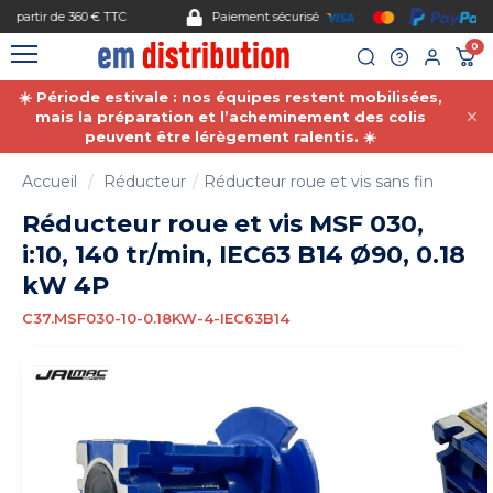
Gestion des cookies
Paiement sécurisé
0
☀️ Période estivale : nos équipes restent mobilisées,
mais la préparation et l’acheminement des colis
peuvent être lérègement ralentis. ☀️
Accueil
Réducteur
Réducteur roue et vis sans fin
Réducteur roue et vis MSF 030,
i:10, 140 tr/min, IEC63 B14 Ø90, 0.18
kW 4P
C37.MSF030-10-0.18KW-4-IEC63B14