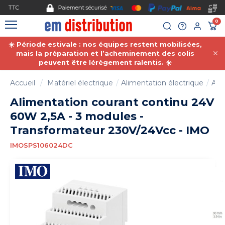
Gestion des cookies
Paiement sécurisé
0
☀️ Période estivale : nos équipes restent mobilisées,
mais la préparation et l’acheminement des colis
peuvent être lérègement ralentis. ☀️
Accueil
Matériel électrique
Alimentation électrique
Ali
Alimentation courant continu 24V
60W 2,5A - 3 modules -
Transformateur 230V/24Vcc - IMO
IMOSPS106024DC