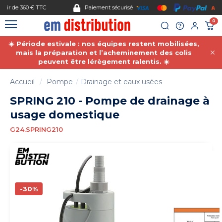
Gestion des cookies
Paiement sécurisé
0
☀️ Période estivale : nos équipes restent mobilisées,
mais la préparation et l’acheminement des colis
peuvent être lérègement ralentis. ☀️
Accueil
Pompe
Drainage et eaux usées
SPRING 210 - Pompe de drainage à
usage domestique
G24.SPRING210
-30%