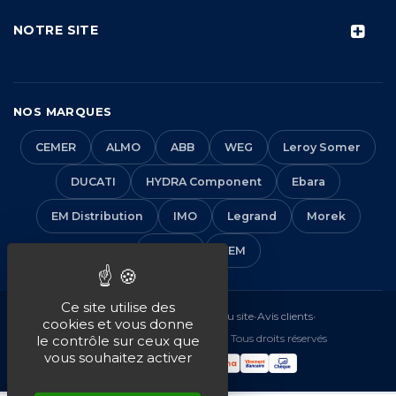
NOTRE SITE
NOS MARQUES
CEMER
ALMO
ABB
WEG
Leroy Somer
DUCATI
HYDRA Component
Ebara
EM Distribution
IMO
Legrand
Morek
Solera
VEM
Ce site utilise des
Mentions légales
•
CGV
•
Plan du site
•
Avis clients
•
cookies et vous donne
© 2016-2026 EM Distribution - Tous droits réservés
le contrôle sur ceux que
vous souhaitez activer