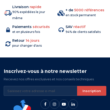
Livraison
rapide
+ de
5000 références
90% expédiées le jour
en stock permanent
même
Paiements
sécurisés
SAV
réactif
et en plusieurs fois
94% de clients satisfaits
Retour
14 jours
pour changer d'avis
Inscrivez-vous à notre newsletter
Recevez nos offres exclusives et nos conseils techniques
Inscription