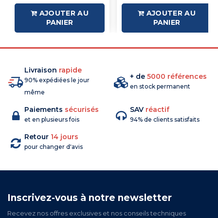
AJOUTER AU
AJOUTER AU
PANIER
PANIER
Livraison
rapide
+ de
5000 références
90% expédiées le jour
en stock permanent
même
Paiements
sécurisés
SAV
réactif
et en plusieurs fois
94% de clients satisfaits
Retour
14 jours
pour changer d'avis
Inscrivez-vous à notre newsletter
Recevez nos offres exclusives et nos conseils techniques