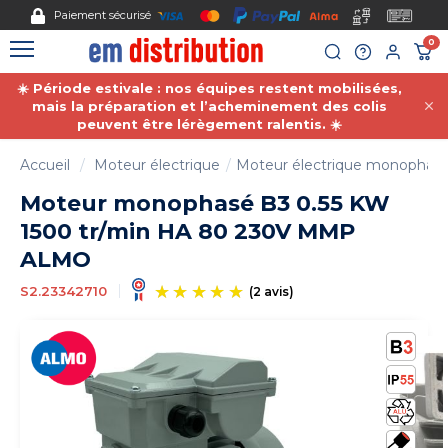
Gestion des cookies
Paiement sécurisé
0
☀️ Période estivale : nos équipes restent mobilisées,
mais la préparation et l’acheminement des colis
peuvent être lérègement ralentis. ☀️
Accueil
Moteur électrique
Moteur électrique monophas
Moteur monophasé B3 0.55 KW
1500 tr/min HA 80 230V MMP
ALMO
S2.23342710
(2 avis)