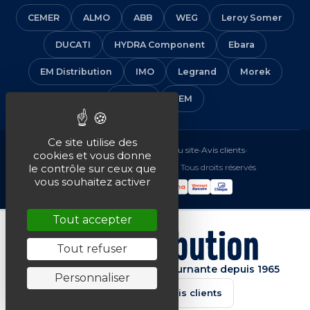
CEMER
ALMO
ABB
WEG
Leroy Somer
DUCATI
HYDRA Component
Ebara
EM Distribution
IMO
Legrand
Morek
Solera
VEM
Ce site utilise des
Mentions légales
•
CGV
•
Plan du site
•
Avis clients
•
cookies et vous donne
© 2016-2026 EM Distribution - Tous droits réservés
le contrôle sur ceux que
vous souhaitez activer
Tout accepter
Tout refuser
Spécialiste de la machine tournante depuis 1965
Personnaliser
★★★★★
4.7/5 · Avis clients