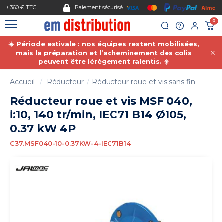
Gestion des cookies
Paiement sécurisé
0
☀️ Période estivale : nos équipes restent mobilisées,
mais la préparation et l’acheminement des colis
peuvent être lérègement ralentis. ☀️
Accueil
Réducteur
Réducteur roue et vis sans fin
Réducteur roue et vis MSF 040,
i:10, 140 tr/min, IEC71 B14 Ø105,
0.37 kW 4P
C37.MSF040-10-0.37KW-4-IEC71B14