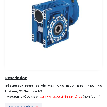
Description
Réducteur roue et vis MSF 040 IEC71 B14, i=10, 140
trs/min, 21 Nm, f.s=1.9.
-
Moteur préconisé
:
0,37KW 1500tr/min B14 Ø105
(non fourni).
En savoir plus