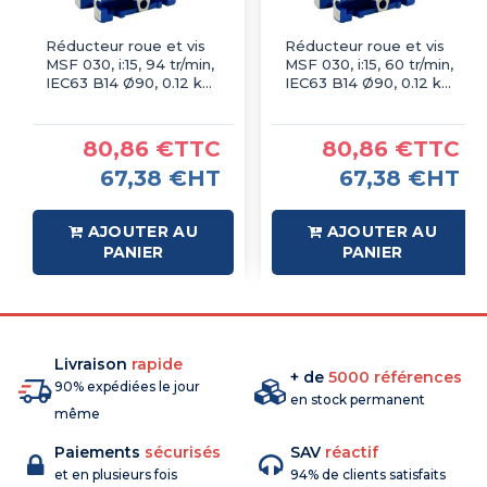
Réducteur roue et vis
Réducteur roue et vis
MSF 030, i:15, 94 tr/min,
MSF 030, i:15, 60 tr/min,
IEC63 B14 Ø90, 0.12 kW
IEC63 B14 Ø90, 0.12 kW
4P
6P
80,86 €TTC
80,86 €TTC
67,38 €HT
67,38 €HT
AJOUTER AU
AJOUTER AU
PANIER
PANIER
Livraison
rapide
+ de
5000 références
90% expédiées le jour
en stock permanent
même
Paiements
sécurisés
SAV
réactif
et en plusieurs fois
94% de clients satisfaits