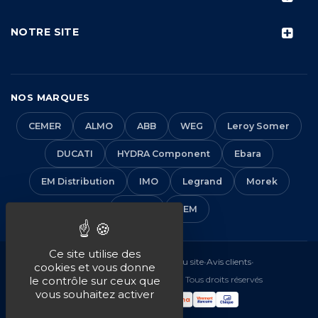
NOTRE SITE
NOS MARQUES
CEMER
ALMO
ABB
WEG
Leroy Somer
DUCATI
HYDRA Component
Ebara
EM Distribution
IMO
Legrand
Morek
Solera
VEM
Ce site utilise des
Mentions légales
•
CGV
•
Plan du site
•
Avis clients
•
cookies et vous donne
© 2016-2026 EM Distribution - Tous droits réservés
le contrôle sur ceux que
vous souhaitez activer