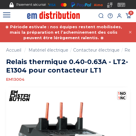
Gestion des cookies
Paiement sécurisé
0
☀️ Période estivale : nos équipes restent mobilisées,
mais la préparation et l’acheminement des colis
peuvent être lérègement ralentis. ☀️
Accueil
Matériel électrique
Contacteur électrique
Relai
Relais thermique 0.40-0.63A - LT2-
E1304 pour contacteur LT1
EM13004