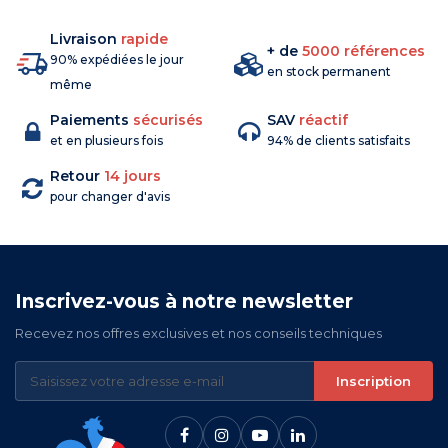
Livraison
rapide
+ de
5000 références
90% expédiées le jour
en stock permanent
même
Paiements
sécurisés
SAV
réactif
et en plusieurs fois
94% de clients satisfaits
Retour
14 jours
pour changer d'avis
Inscrivez-vous à notre newsletter
Recevez nos offres exclusives et nos conseils techniques
Inscription