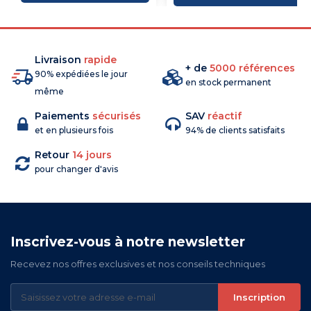
Livraison
rapide
+ de
5000 références
90% expédiées le jour
en stock permanent
même
Paiements
sécurisés
SAV
réactif
et en plusieurs fois
94% de clients satisfaits
Retour
14 jours
pour changer d'avis
Inscrivez-vous à notre newsletter
Recevez nos offres exclusives et nos conseils techniques
Inscription