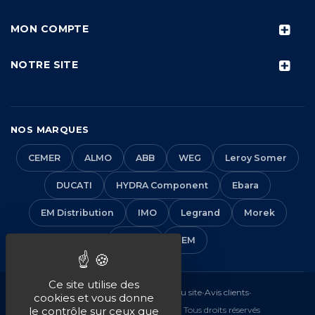
MON COMPTE
NOTRE SITE
NOS MARQUES
CEMER
ALMO
ABB
WEG
Leroy Somer
DUCATI
HYDRA Component
Ebara
EM Distribution
IMO
Legrand
Morek
Solera
VEM
Ce site utilise des
Mentions légales
•
CGV
•
Plan du site
•
Avis clients
•
cookies et vous donne
© 2016-2026 EM Distribution - Tous droits réservés
le contrôle sur ceux que