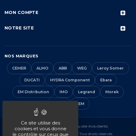
MON COMPTE
NOTRE SITE
NOS MARQUES
CEMER
ALMO
ABB
WEG
Leroy Somer
DUCATI
HYDRA Component
Ebara
EM Distribution
IMO
Legrand
Morek
Solera
VEM
Ce site utilise des
Mentions légales
•
CGV
•
Plan du site
•
Avis clients
•
cookies et vous donne
© 2016-2026 EM Distribution - Tous droits réservés
le contrôle sur ceux que