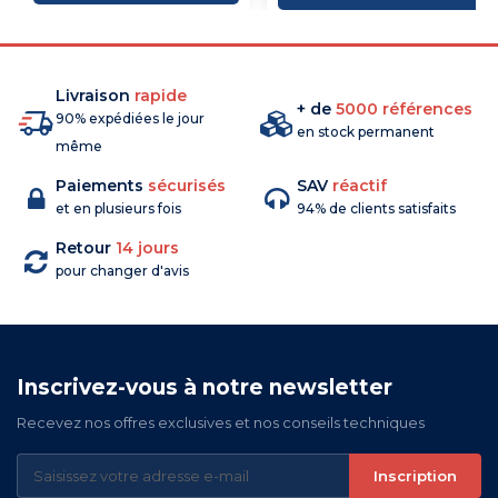
Livraison
rapide
+ de
5000 références
90% expédiées le jour
en stock permanent
même
Paiements
sécurisés
SAV
réactif
et en plusieurs fois
94% de clients satisfaits
Retour
14 jours
pour changer d'avis
Inscrivez-vous à notre newsletter
Recevez nos offres exclusives et nos conseils techniques
Inscription