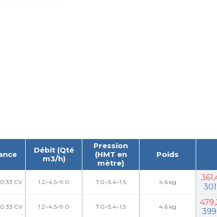
Pression
Débit (Qté
ance
(HMT en
Poids
m3/h)
mètre)
361
 0.33 CV
1.2÷4.5÷9.0
7.0÷5.4÷1.5
4.6 kg
301
479
 0.33 CV
1.2÷4.5÷9.0
7.0÷5.4÷1.5
4.6 kg
399