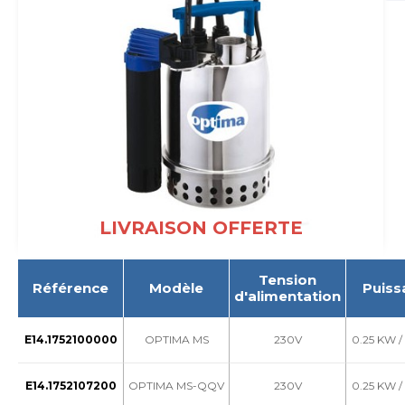
LIVRAISON OFFERTE
Tension
Référence
Modèle
Puiss
d'alimentation
E14.1752100000
OPTIMA MS
230V
0.25 KW /
E14.1752107200
OPTIMA MS-QQV
230V
0.25 KW /