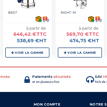
BEST
RIGHT-M
à partir de
à partir de
646,42 €TTC
569,70 €TTC
538,69 €HT
474,75 €HT
VOIR LA GAMME
VOIR LA GAMME
ences
Paiements
sécurisés
SAV
ré
et en plusieurs fois
94% de c
MON COMPTE
NOTRE S