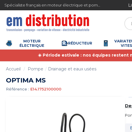
Gestion des cookies
L
Spécialiste français en moteur électrique et pompe à eau
4.7
/
5
(6365 avis)
MOTEUR
VARIATE
RÉDUCTEUR
ÉLECTRIQUE
VITE
☀️ Période estivale : nos équipes restent
Accueil
Pompe
Drainage et eaux usées
OPTIMA MS
Référence :
E14.1752100000
De
Pom