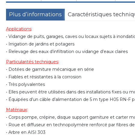
Plus d’informations
Caractéristiques techni
Applications
:
• Vidange de puits, garages, caves ou locaux sujets à inondati
• Irrigation de jardins et potagers
• Relevage des eaux d’infiltration ou vidange d’eaux claires
Particularités techniques
:
• Dotées de garniture mécanique en série
• Fiables et résistantes à la corrosion
• Très polyvalentes
• Elles peuvent être utilisées dans des installations fixes ou m
• Équipées d’un câble d’alimentation de 5 m type H05 RN-F po
Matériaux
:
• Corps pompe, crépine, disque support garniture et carter m
• Roue et diffuseur en technopolymère renforcé par fibres de
• Arbre en AISI 303