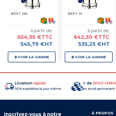
BEST MA
BEST M
à partir de
à partir de
654,95 €TTC
642,30 €TTC
545,79 €HT
535,25 €HT
VOIR LA GAMME
VOIR LA GAMME
Livraison
rapide
+ de
5000 référ
90% expédiées le jour même
en stock permanent
À PROPOS
Inscrivez-vous à notre