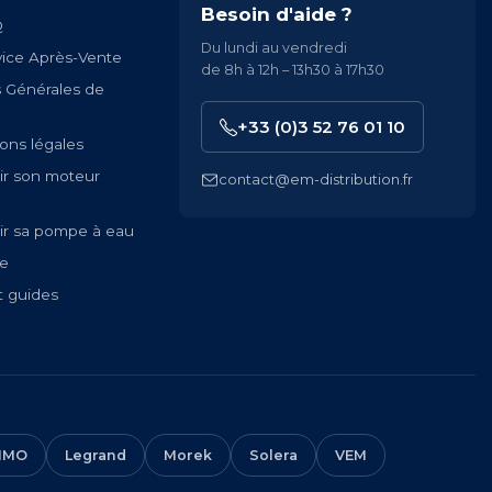
Besoin d'aide ?
Q
Du lundi au vendredi
vice Après-Vente
de 8h à 12h – 13h30 à 17h30
s Générales de
+33 (0)3 52 76 01 10
ons légales
ir son moteur
contact@em-distribution.fr
ir sa pompe à eau
te
t guides
IMO
Legrand
Morek
Solera
VEM