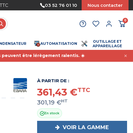
 TTC
Paiement sécurisé
03 52 76 01 10
Nous contacter
0
OUTILLAGE ET
NDENSATEUR
AUTOMATISATION
APPAREILLAGE
s peuvent être lérègement ralentis. ☀️
À PARTIR DE :
361,43 €
TTC
HT
301,19 €
En stock
VOIR LA GAMME