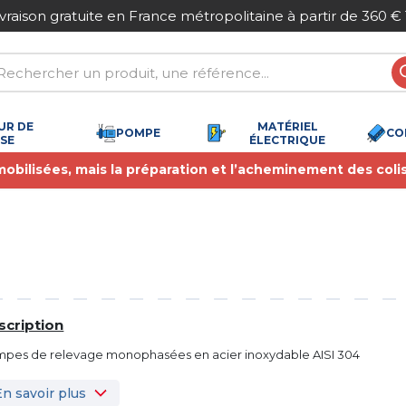
ivraison gratuite en France métropolitaine à partir de 360 €
UR DE
MATÉRIEL
POMPE
CO
SSE
ÉLECTRIQUE
 mobilisées, mais la préparation et l’acheminement des coli
scription
pes de relevage monophasées en acier inoxydable AISI 304
En savoir plus