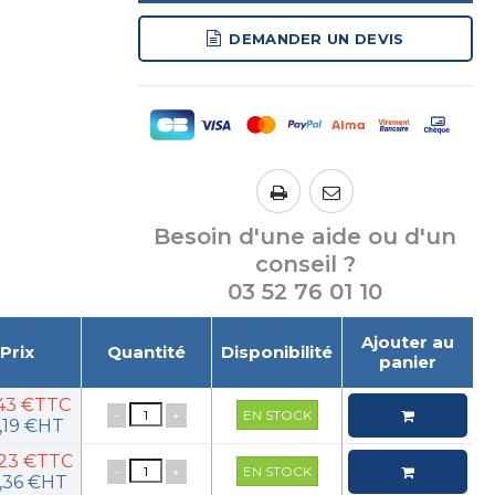
DEMANDER UN DEVIS
Besoin d'une aide ou d'un
conseil ?
03 52 76 01 10
Ajouter au
Prix
Quantité
Disponibilité
panier
,43 €TTC
-
+
EN STOCK
,19 €HT
,23 €TTC
-
+
EN STOCK
,36 €HT