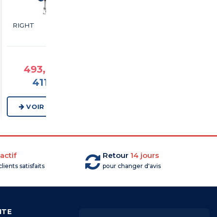
RIGHT
DW-M
à partir de
à partir de
493,68 €TTC
978,78 €TTC
411,40 €HT
815,65 €HT
VOIR LA GAMME
VOIR LA GAMME
actif
Retour
14 jours
lients satisfaits
pour changer d'avis
ITE