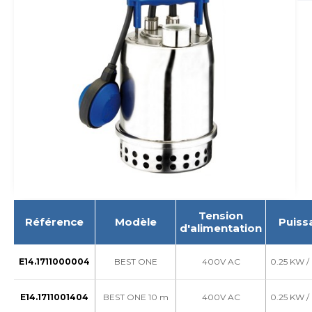
Tension
Référence
Modèle
Puiss
d'alimentation
E14.1711000004
BEST ONE
400V AC
0.25 KW /
E14.1711001404
BEST ONE 10 m
400V AC
0.25 KW /