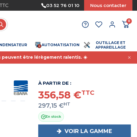
 TTC
Paiement sécurisé
03 52 76 01 10
Nous contacter
0
OUTILLAGE ET
NDENSATEUR
AUTOMATISATION
APPAREILLAGE
s peuvent être lérègement ralentis. ☀️
À PARTIR DE :
356,58 €
TTC
HT
297,15 €
En stock
VOIR LA GAMME