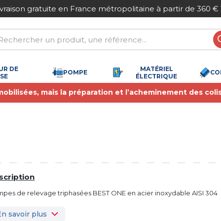
ivraison gratuite en France métropolitaine à partir de 360 €
UR DE
MATÉRIEL
POMPE
CO
SSE
ÉLECTRIQUE
 mobilisées, mais la préparation et l’acheminement des coli
scription
pes de relevage triphasées BEST ONE en acier inoxydable AISI 304
En savoir plus