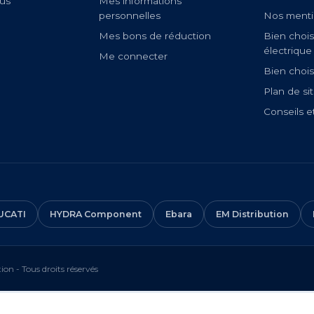
us
Mes informations
personnelles
Nos menti
Mes bons de réduction
Bien chois
électrique
Me connecter
Bien chois
Plan de si
Conseils e
UCATI
HYDRA Component
Ebara
EM Distribution
on - Tous droits réservés