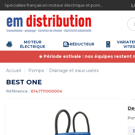
Gestion des cookies
L
Spécialiste français en moteur électrique et pompe à eau
4.7
/
5
(6365 avis)
MOTEUR
VARIATE
RÉDUCTEUR
ÉLECTRIQUE
VITE
☀️ Période estivale : nos équipes restent
Accueil
Pompe
Drainage et eaux usées
BEST ONE
Référence :
E14.1711000004
De
Pom