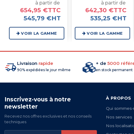
à partir de
à partir de
654,95 €TTC
642,30 €TTC
545,79 €HT
535,25 €HT
VOIR LA GAMME
VOIR LA GAMME
Livraison
rapide
+ de
5000 référ
90% expédiées le jour même
en stock permanent
À PROPOS
Inscrivez-vous à notre
newsletter
Qui sommes-
Recevez nos offres exclusives et nos conseils
Nos services
techniques
Nos localisati