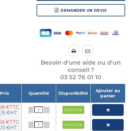
DEMANDER UN DEVIS
Besoin d'une aide ou d'un
conseil ?
03 52 76 01 10
Ajouter au
Prix
Quantité
Disponibilité
panier
,58 €TTC
-
+
EN STOCK
,15 €HT
,56 €TTC
-
+
EN STOCK
,13 €HT