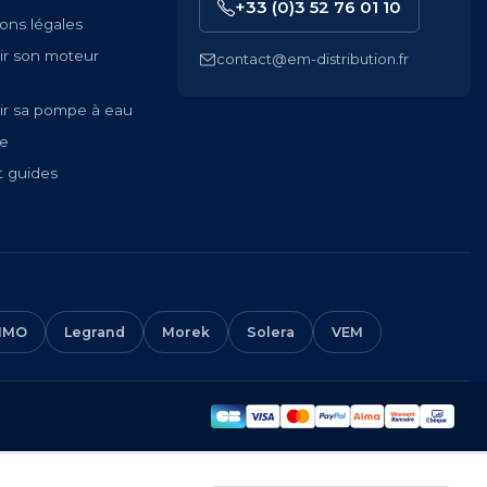
+33 (0)3 52 76 01 10
ons légales
ir son moteur
contact@em-distribution.fr
ir sa pompe à eau
te
t guides
IMO
Legrand
Morek
Solera
VEM