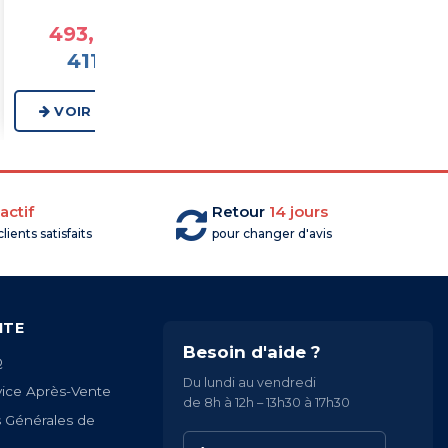
à partir de
à partir de
493,68 €TTC
978,78 €TTC
411,40 €HT
815,65 €HT
VOIR LA GAMME
VOIR LA GAMME
actif
Retour
14 jours
lients satisfaits
pour changer d'avis
ITE
Besoin d'aide ?
Q
Du lundi au vendredi
vice Après-Vente
de 8h à 12h – 13h30 à 17h30
s Générales de