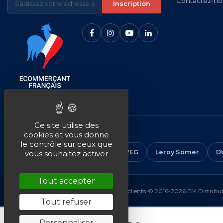
Contactez-no
Inscription
Ce site utilise des
NOS MARQUES
cookies et vous donne
le contrôle sur ceux que
CEMER
ALMO
ABB
WEG
Leroy Somer
D
vous souhaitez activer
Tout accepter
Mentions légales
•
CGV
•
Plan du site
•
Avis clients
•
© 2016-2026 EM Distributi
Tout refuser
Personnaliser