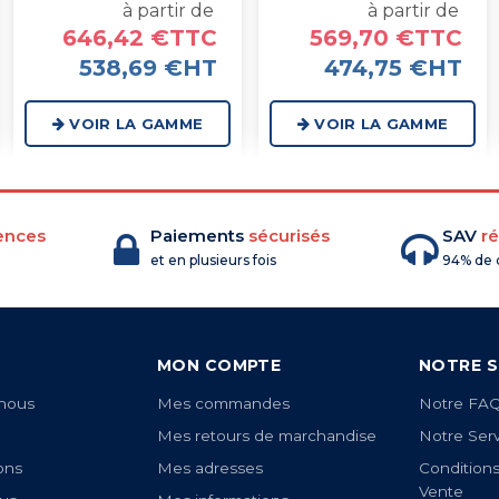
à partir de
à partir de
646,42 €TTC
569,70 €TTC
538,69 €HT
474,75 €HT
VOIR LA GAMME
VOIR LA GAMME
ences
Paiements
sécurisés
SAV
ré
et en plusieurs fois
94% de c
MON COMPTE
NOTRE S
nous
Mes commandes
Notre FA
Mes retours de marchandise
Notre Ser
ons
Mes adresses
Condition
Vente