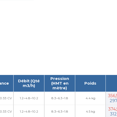
Pression
Débit (Qté
ance
(HMT en
Poids
m3/h)
mètre)
356
 0.33 CV
1.2÷4.8÷10.2
8.3÷6.3÷1.8
4.4 kg
297
374
 0.33 CV
1.2÷4.8÷10.2
8.3÷6.3÷1.8
4.5 kg
312